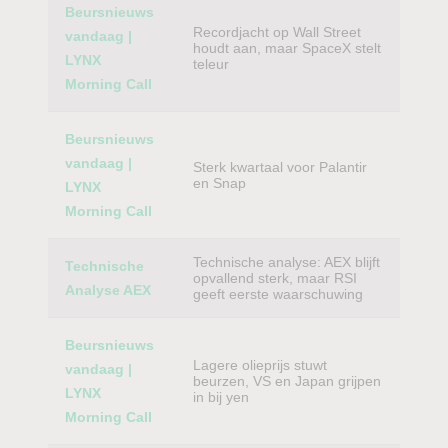
Beursnieuws
Recordjacht op Wall Street
vandaag |
houdt aan, maar SpaceX stelt
LYNX
teleur
Morning Call
Beursnieuws
vandaag |
Sterk kwartaal voor Palantir
en Snap
LYNX
Morning Call
Technische analyse: AEX blijft
Technische
opvallend sterk, maar RSI
Analyse AEX
geeft eerste waarschuwing
Beursnieuws
Lagere olieprijs stuwt
vandaag |
beurzen, VS en Japan grijpen
LYNX
in bij yen
Morning Call