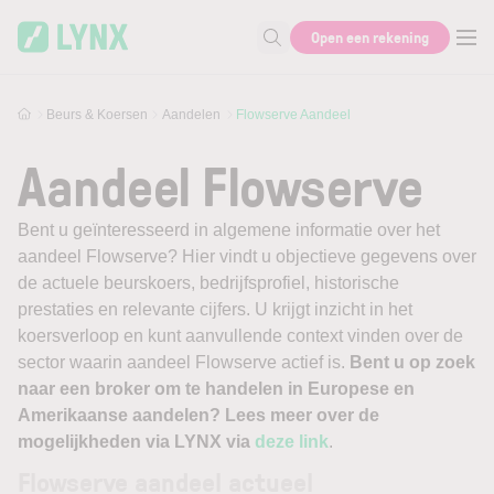
Skip to main content
Open een rekening
Zoek naar informatie
Beurs & Koersen
Aandelen
Flowserve Aandeel
Aandeel Flowserve
Bent u geïnteresseerd in algemene informatie over het
aandeel Flowserve? Hier vindt u objectieve gegevens over
de actuele beurskoers, bedrijfsprofiel, historische
prestaties en relevante cijfers. U krijgt inzicht in het
koersverloop en kunt aanvullende context vinden over de
sector waarin aandeel Flowserve actief is.
Bent u op zoek
naar een broker om te handelen in Europese en
Amerikaanse aandelen? Lees meer over de
mogelijkheden via LYNX via
deze link
.
Flowserve aandeel actueel