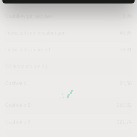
Cashflow per aandeel
3,89
Intensiteit van investeringen
46,69
Intensiteit van arbeid
53,31
Werkkapitaal (mln.)
--
Cashratio 1
84,58
Cashratio 2
157,82
Cashratio 3
121,74