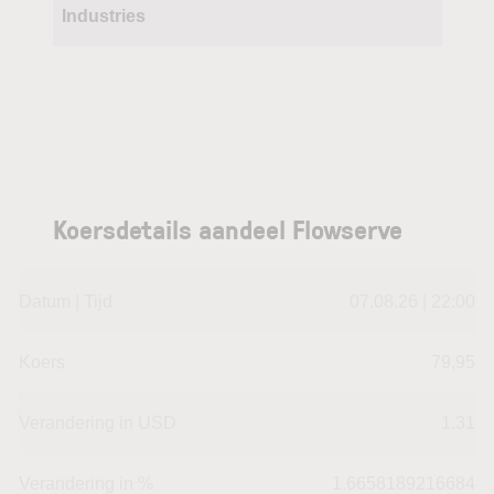
Industries
Koersdetails aandeel Flowserve
Datum | Tijd
07.08.26 | 22:00
Koers
79,95
Verandering in USD
1.31
Verandering in %
1.6658189216684