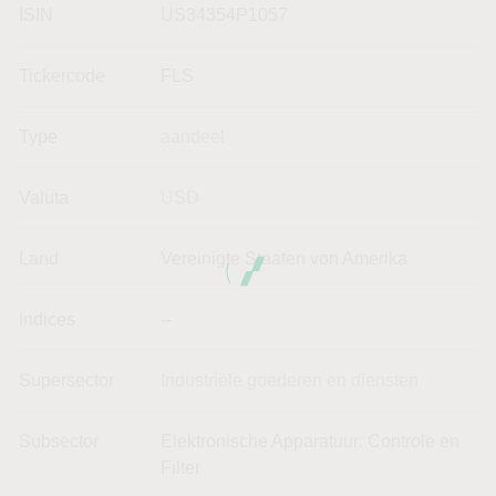
ISIN
US34354P1057
Tickercode
FLS
Type
aandeel
Valuta
USD
Land
Vereinigte Staaten von Amerika
Indices
--
Supersector
Industriële goederen en diensten
Subsector
Elektronische Apparatuur: Controle en
Filter