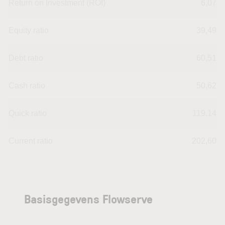
Return on Investment (ROI)
6,07
Equity ratio
39,49
Debt ratio
60,51
Cash ratio
50,62
Quick ratio
119,14
Current ratio
202,60
Basisgegevens Flowserve