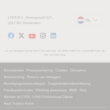
LYNX B.V., Herengracht 527,
NL
1017 BV, Amsterdam
Let op: beleggen brengt risico's met zich mee. Uw totale verlies kan aanzienlijk hoger zijn
dan uw totale inleg.
Documenten
Privacyverklaring
Cookies
Disclaimer
Bescherming
Risico’s van beleggen
Beveiligingsaanbevelingen
Toegankelijkheidsverklaring
Feedbackformulier
Phishing awareness
IBKR
Pers
Werken bij LYNX
LYNX Professional Clients
Real Traders Know