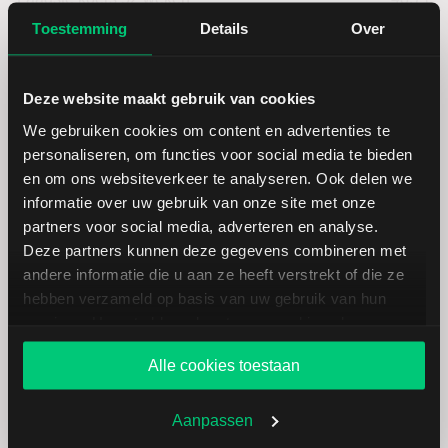
Toestemming
Details
Over
Hoogste koers 52 weken
92,32
Deze website maakt gebruik van cookies
Marktkapitalisatie (mld.)
10,00
We gebruiken cookies om content en advertenties te
personaliseren, om functies voor social media te bieden
en om ons websiteverkeer te analyseren. Ook delen we
informatie over uw gebruik van onze site met onze
partners voor social media, adverteren en analyse.
Flowserve: fundamentele cijfers in
Deze partners kunnen deze gegevens combineren met
USD
andere informatie die u aan ze heeft verstrekt of die ze
hebben verzameld op basis van uw gebruik van hun
services. U gaat akkoord met onze cookies als u onze
Dividendrendement
--
website blijft gebruiken.
Alle cookies toestaan
Omzet ratio
7,32
Aanpassen
Omzet per aandeel
36,38