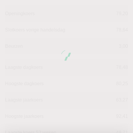
Openingkoers
79,20
Slotkoers vorige handelsdag
78,64
Beurzen
3,00
Laagste dagkoers
78,48
Hoogste dagkoers
80,25
Laagste jaarkoers
63,27
Hoogste jaarkoers
92,41
Laagste koers 52 weken
48,71