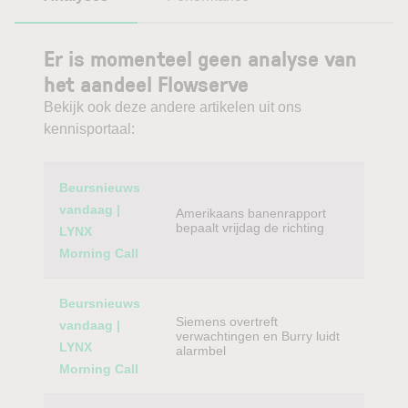
Er is momenteel geen analyse van
het aandeel Flowserve
Bekijk ook deze andere artikelen uit ons
kennisportaal:
Category
Titel
Beursnieuws
vandaag |
Amerikaans banenrapport
bepaalt vrijdag de richting
LYNX
Morning Call
Beursnieuws
Siemens overtreft
vandaag |
verwachtingen en Burry luidt
LYNX
alarmbel
Morning Call