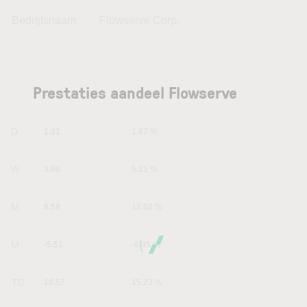
Bedrijfsnaam
Flowserve Corp.
Prestaties aandeel Flowserve
1D
1.31
1.67 %
1W
3.96
5.21 %
1M
8.58
12.02 %
6M
-5.51
-6.45 %
YTD
10.57
15.23 %