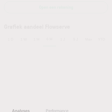
Open een rekening
Grafiek aandeel Flowserve
6 M
1 D
1 W
1 M
1 J
5 J
Max
YTD
Analyses
Performance