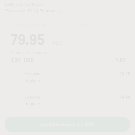
ISIN: US34354P1057
Tickercode: FLS | Beurzen:
—
Laatste koersupdate:
07.08.2026 22:00
uur
79.95
USD
Periode:
6 maanden
1.31
USD
1.67
Hoogste
80.25
dagkoers
Laagste
78.48
dagkoers
Aandelen kopen via LYNX