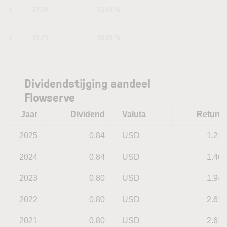
1Y
27.59
52.69 %
5Y
39.75
98.88 %
Dividendstijging aandeel
Flowserve
Jaar
Dividend
Valuta
Return
2025
0.84
USD
1.21
2024
0.84
USD
1.46
2023
0.80
USD
1.94
2022
0.80
USD
2.61
2021
0.80
USD
2.61