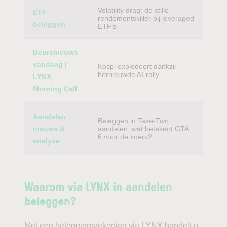
Volatility drag: de stille
ETF
rendementskiller bij leveraged
beleggen
ETF’s
Beursnieuws
vandaag |
Kospi explodeert dankzij
hernieuwde AI-rally
LYNX
Morning Call
Aandelen
Beleggen in Take-Two
nieuws &
aandelen: wat betekent GTA
6 voor de koers?
analyse
Waarom via LYNX in aandelen
beleggen?
Met een beleggingsrekening via LYNX handelt u