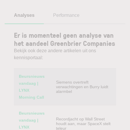
Analyses
Performance
Er is momenteel geen analyse van
het aandeel Greenbrier Companies
Bekijk ook deze andere artikelen uit ons
kennisportaal:
Category
Titel
Beursnieuws
Siemens overtreft
vandaag |
verwachtingen en Burry luidt
LYNX
alarmbel
Morning Call
Beursnieuws
Recordjacht op Wall Street
vandaag |
houdt aan, maar SpaceX stelt
LYNX
teleur