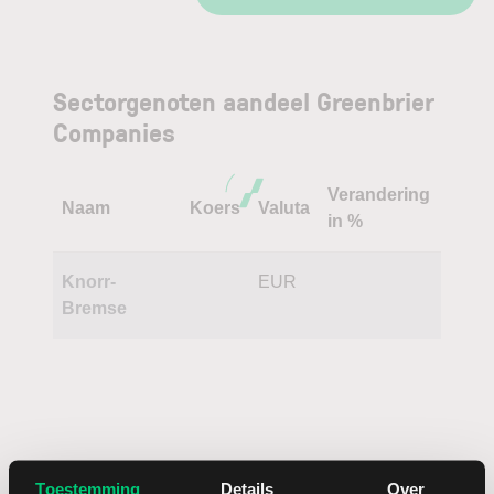
Sectorgenoten aandeel Greenbrier
Companies
Verandering
Naam
Koers
Valuta
in %
Knorr-
EUR
Bremse
Toestemming
Details
Over