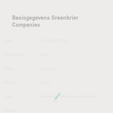
Basisgegevens Greenbrier
Companies
ISIN
US3936571013
Tickercode
GBX
Type
aandeel
Valuta
USD
Land
Vereinigte Staaten von Amerika
Indices
--