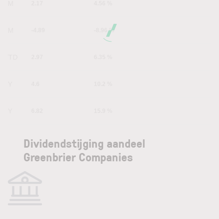
1M
2.17
4.56 %
6M
-4.89
-8.96 %
YTD
2.97
6.35 %
1Y
4.6
10.2 %
5Y
6.82
15.9 %
Dividendstijging aandeel
Greenbrier Companies