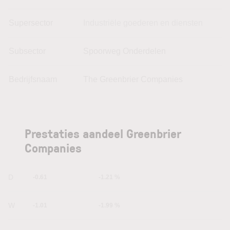
Supersector
Industriële goederen en diensten
Subsector
Spoorweg Onderdelen
Bedrijfsnaam
The Greenbrier Companies
Prestaties aandeel Greenbrier
Companies
1D
-0.61
-1.21 %
1W
-1.01
-1.99 %