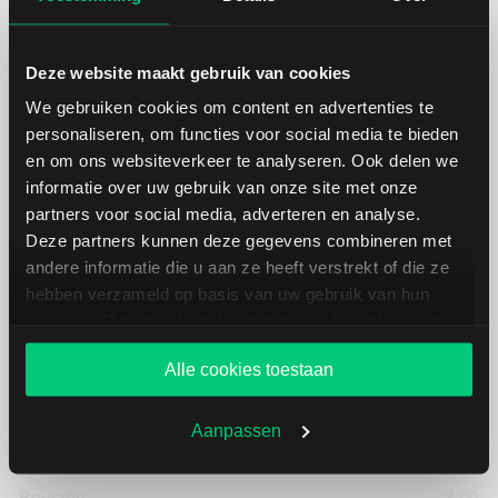
Koersdetails aandeel Greenbrier
Companies
Deze website maakt gebruik van cookies
We gebruiken cookies om content en advertenties te
Datum | Tijd
05.08.26 | 22:00
personaliseren, om functies voor social media te bieden
en om ons websiteverkeer te analyseren. Ook delen we
informatie over uw gebruik van onze site met onze
Koers
49,71
partners voor social media, adverteren en analyse.
Deze partners kunnen deze gegevens combineren met
Verandering in USD
-0.61
andere informatie die u aan ze heeft verstrekt of die ze
hebben verzameld op basis van uw gebruik van hun
Verandering in %
-1.2122416534181
services. U gaat akkoord met onze cookies als u onze
website blijft gebruiken.
Alle cookies toestaan
Openingkoers
50,90
Aanpassen
Slotkoers vorige handelsdag
50,32