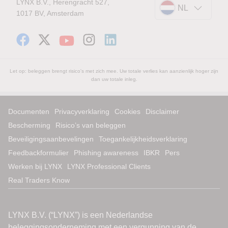
LYNX B.V., Herengracht 527,
NL
1017 BV, Amsterdam
Let op: beleggen brengt risico's met zich mee. Uw totale verlies kan aanzienlijk hoger zijn
dan uw totale inleg.
Documenten
Privacyverklaring
Cookies
Disclaimer
Bescherming
Risico’s van beleggen
Beveiligingsaanbevelingen
Toegankelijkheidsverklaring
Feedbackformulier
Phishing awareness
IBKR
Pers
Werken bij LYNX
LYNX Professional Clients
Real Traders Know