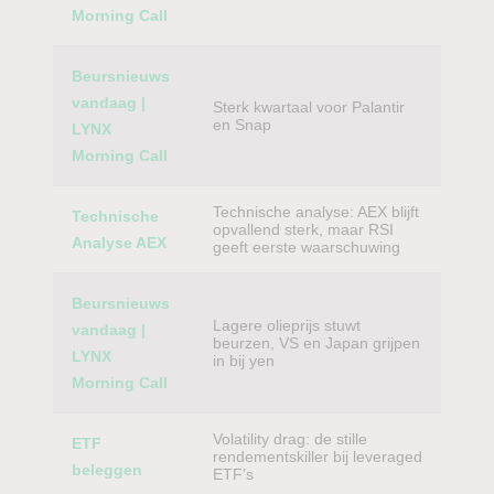
Morning Call
Beursnieuws
vandaag |
Sterk kwartaal voor Palantir
en Snap
LYNX
Morning Call
Technische analyse: AEX blijft
Technische
opvallend sterk, maar RSI
Analyse AEX
geeft eerste waarschuwing
Beursnieuws
Lagere olieprijs stuwt
vandaag |
beurzen, VS en Japan grijpen
LYNX
in bij yen
Morning Call
Volatility drag: de stille
ETF
rendementskiller bij leveraged
beleggen
ETF’s