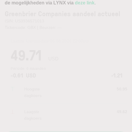
de mogelijkheden via LYNX via
deze link
.
Greenbrier Companies aandeel actueel
ISIN: US3936571013
Tickercode: GBX | Beurzen:
—
Laatste koersupdate:
05.08.2026 22:00
uur
49.71
USD
Periode:
6 maanden
-0.61
USD
-1.21
Hoogste
50.95
dagkoers
Laagste
49.62
dagkoers