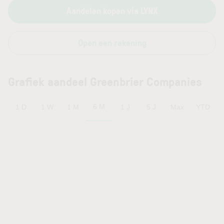
Aandelen kopen via LYNX
Open een rekening
Grafiek aandeel Greenbrier Companies
6 M
1 D
1 W
1 M
1 J
5 J
Max
YTD