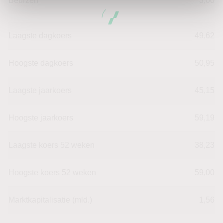
Beurzen
3,00
Laagste dagkoers
49,62
Hoogste dagkoers
50,95
Laagste jaarkoers
45,15
Hoogste jaarkoers
59,19
Laagste koers 52 weken
38,23
Hoogste koers 52 weken
59,00
Marktkapitalisatie (mld.)
1,56