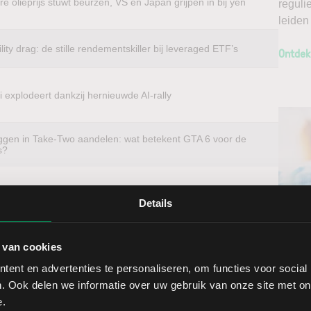
e olieprijs stuwt beurzen, VS en Japan grijpen in bij yen
reguli
leiden
ility drag: de stille rendementskiller bij leveraged ETF’s
Ontdek
 explodeert dankzij hernieuwde AI-rally
ggen in Take-Two aandelen: wat betekent GTA 6 voor de
s?
Details
beleggen?
Ontv
t u voordelig in aandelen van vrijwel elk
 van cookies
Nieu
k van het aandeel Groupe Bruxelles Lambert. Met directe
ent en advertenties te personaliseren, om functies voor social
itenlandse aandelen direct op de thuismarkt. Zo
. Ook delen we informatie over uw gebruik van onze site met on
Selec
n een lage spread. Handelen doet u daarnaast via een
e.
ools, waarmee u direct gedegen analyses kunt maken.