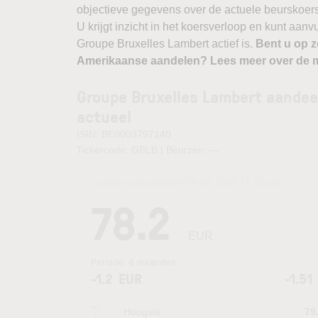
objectieve gegevens over de actuele beurskoers, b
U krijgt inzicht in het koersverloop en kunt aan
Groupe Bruxelles Lambert actief is.
Bent u op z
Amerikaanse aandelen? Lees meer over de m
Groupe Bruxelles Lambert aandee
actueel
ISIN: BE0003797140
Tickercode: GBLB | Beurzen:
—
Laatste koersupdate:
06.08.2026 17:35
uur
78.2
EUR
Periode:
6 maanden
-1.2
EUR
-1.51
Hoogste
79