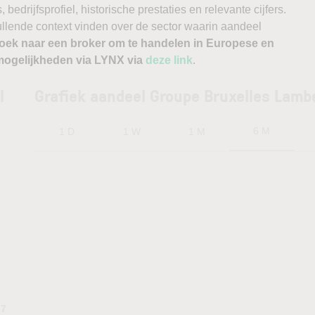
edrijfsprofiel, historische prestaties en relevante cijfers.
vullende context vinden over de sector waarin aandeel
oek naar een broker om te handelen in Europese en
ogelijkheden via LYNX via
deze link
.
l
Grafiek aandeel Groupe Bruxelles Lamb
6 M
1 D
1 W
1 M
.7