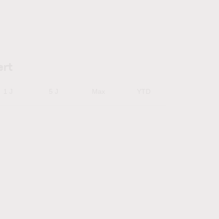
ert
1 J
5 J
Max
YTD