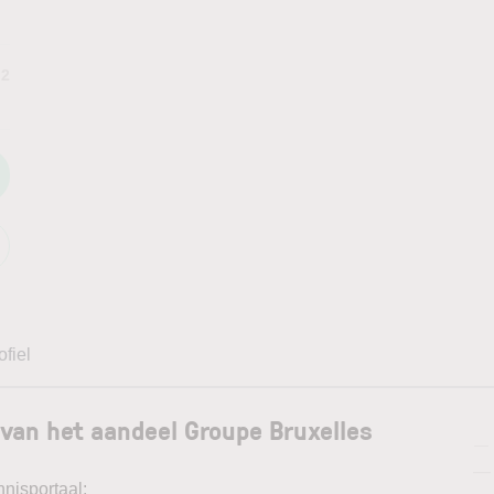
.2
ofiel
van het aandeel Groupe Bruxelles
—
—
nnisportaal: