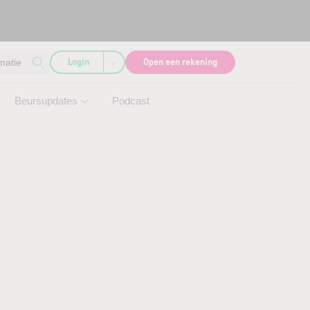
Login
Open een rekening
matie
Beursupdates
Podcast