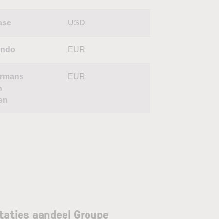
ase
USD
endo
EUR
rmans
EUR
n
en
taties aandeel Groupe