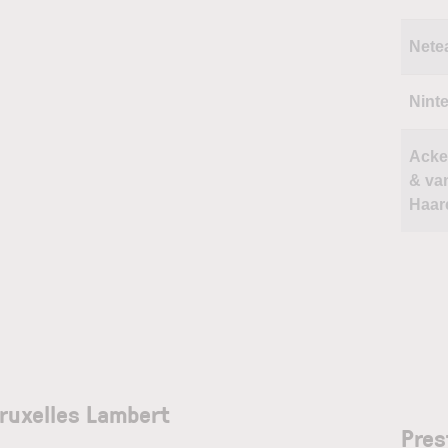
Nete
Nint
Acke
& va
Haar
Bruxelles Lambert
Pres