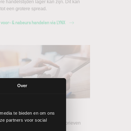
ere handelstijden lager kan zijn. Dit kan
 tot een grotere spread.
 voor- & nabeurs handelen via LYNX
Over
ang de LYNX
wsbrieven
 media te bieden en om ons
ze partners voor social
teer uw gewenste LYNX Nieuwsbrieven