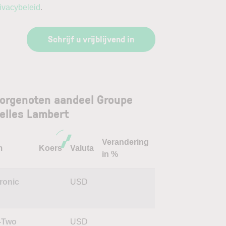
ivacybeleid
.
Schrijf u vrijblijvend in
orgenoten aandeel Groupe
elles Lambert
Verandering
m
Koers
Valuta
in %
ronic
USD
-Two
USD