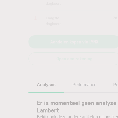
dagkoers
Laagste
78
dagkoers
Aandelen kopen via LYNX
Open een rekening
Analyses
Performance
Pr
Er is momenteel geen analyse 
Lambert
Bekijk ook deze andere artikelen uit ons ke