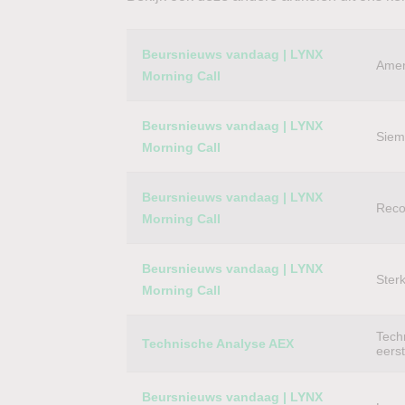
Category
Titel
Beursnieuws vandaag | LYNX
Amer
Morning Call
Beursnieuws vandaag | LYNX
Siem
Morning Call
Beursnieuws vandaag | LYNX
Reco
Morning Call
Beursnieuws vandaag | LYNX
Ster
Morning Call
Techn
Technische Analyse AEX
eers
Beursnieuws vandaag | LYNX