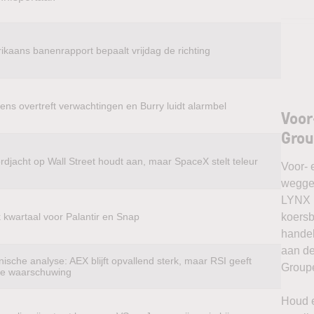
ikaans banenrapport bepaalt vrijdag de richting
ens overtreft verwachtingen en Burry luidt alarmbel
Voor
Grou
rdjacht op Wall Street houdt aan, maar SpaceX stelt teleur
Voor- 
weggel
LYNX k
k kwartaal voor Palantir en Snap
koersb
handel
aan de
ische analyse: AEX blijft opvallend sterk, maar RSI geeft
Groupe
te waarschuwing
Houd e