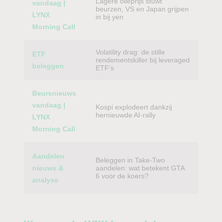
Lagere olieprijs stuwt
vandaag |
beurzen, VS en Japan grijpen
LYNX
in bij yen
Morning Call
Volatility drag: de stille
ETF
rendementskiller bij leveraged
beleggen
ETF’s
Beursnieuws
vandaag |
Kospi explodeert dankzij
hernieuwde AI-rally
LYNX
Morning Call
Aandelen
Beleggen in Take-Two
nieuws &
aandelen: wat betekent GTA
6 voor de koers?
analyse