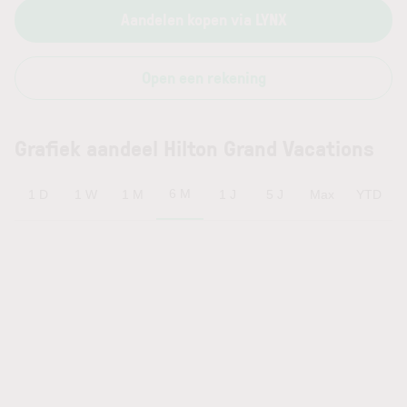
Aandelen kopen via LYNX
Open een rekening
Grafiek aandeel Hilton Grand Vacations
6 M
1 D
1 W
1 M
1 J
5 J
Max
YTD