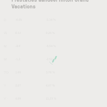
Vacations
1D
-0.65
-1.38 %
1W
0.12
0.26 %
1M
-4.9
-9.54 %
6M
-1.2
-2.52 %
YTD
1.69
3.78 %
1Y
2.07
4.67 %
5Y
4.69
11.23 %