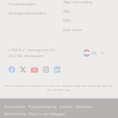
Alles over trading
Fondsmanagers
AEX
Vermogensbeheerders
DAX
Dow Jones
LYNX B.V., Herengracht 527,
NL
1017 BV, Amsterdam
Let op: beleggen brengt risico's met zich mee. Uw totale verlies kan aanzienlijk hoger zijn
dan uw totale inleg.
Documenten
Privacyverklaring
Cookies
Disclaimer
Bescherming
Risico’s van beleggen