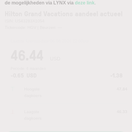
de mogelijkheden via LYNX via
deze link
.
Hilton Grand Vacations aandeel actueel
ISIN: US43283X1054
Tickercode: HGV | Beurzen:
—
Laatste koersupdate:
06.08.2026 22:00
uur
46.44
USD
Periode:
6 maanden
-0.65
USD
-1.38
Hoogste
47.84
dagkoers
Laagste
46.33
dagkoers