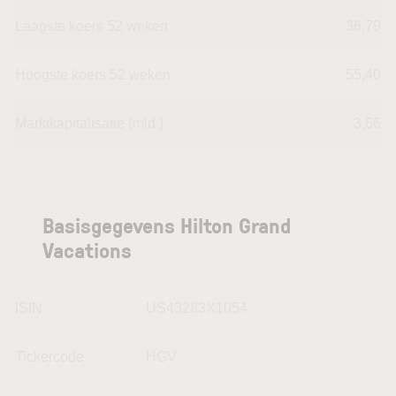
Laagste koers 52 weken
36,79
Hoogste koers 52 weken
55,40
Marktkapitalisatie (mld.)
3,66
Basisgegevens Hilton Grand
Vacations
ISIN
US43283X1054
Tickercode
HGV