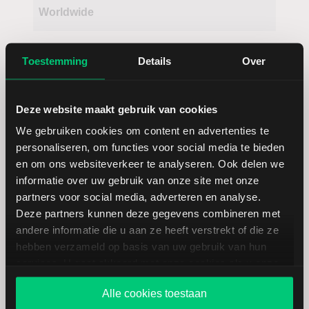
Worldwide
Toestemming
Details
Over
Deze website maakt gebruik van cookies
We gebruiken cookies om content en advertenties te
Koersdetails aandeel Hilton Grand
personaliseren, om functies voor social media te bieden
Vacations
en om ons websiteverkeer te analyseren. Ook delen we
informatie over uw gebruik van onze site met onze
partners voor social media, adverteren en analyse.
Datum | Tijd
06.08.26 | 22:00
Deze partners kunnen deze gegevens combineren met
andere informatie die u aan ze heeft verstrekt of die ze
hebben verzameld op basis van uw gebruik van hun
Koers
46,44
services. U gaat akkoord met onze cookies als u onze
website blijft gebruiken.
Verandering in USD
-0.65000000000001
Alle cookies toestaan