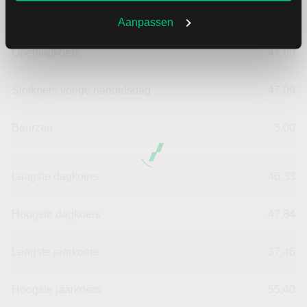
Verandering in %
-1.3803355277129
Aanpassen
Openingkoers
47,00
Slotkoers vorige handelsdag
47,09
Beurzen
3,00
Laagste dagkoers
46,33
Hoogste dagkoers
47,84
Laagste jaarkoers
37,46
Hoogste jaarkoers
55,40