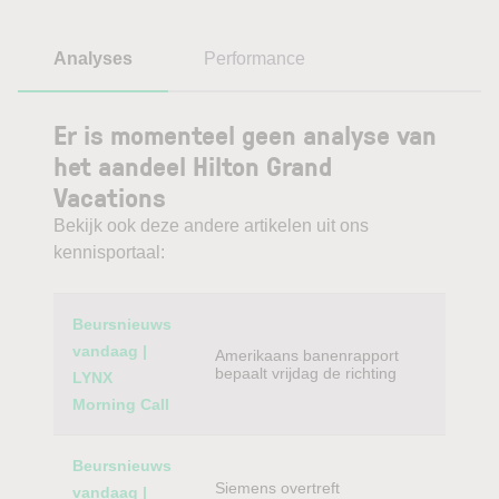
Analyses
Performance
Er is momenteel geen analyse van
het aandeel Hilton Grand
Vacations
Bekijk ook deze andere artikelen uit ons
kennisportaal:
Category
Titel
Beursnieuws
vandaag |
Amerikaans banenrapport
bepaalt vrijdag de richting
LYNX
Morning Call
Beursnieuws
Siemens overtreft
vandaag |