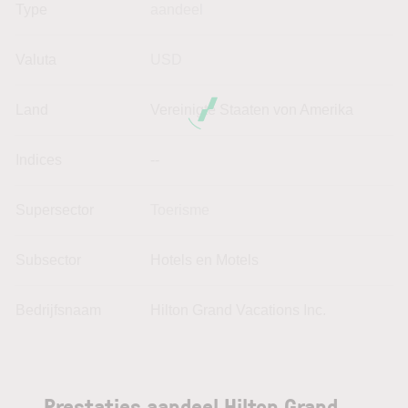
Type
aandeel
Valuta
USD
Land
Vereinigte Staaten von Amerika
Indices
--
Supersector
Toerisme
Subsector
Hotels en Motels
Bedrijfsnaam
Hilton Grand Vacations Inc.
Prestaties aandeel Hilton Grand