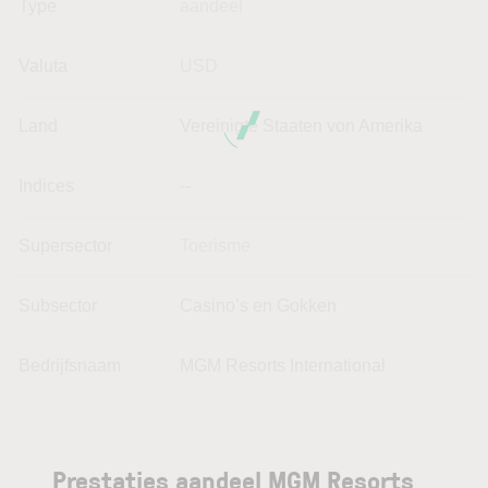
Type
aandeel
Valuta
USD
Land
Vereinigte Staaten von Amerika
Indices
--
Supersector
Toerisme
Subsector
Casino’s en Gokken
Bedrijfsnaam
MGM Resorts International
Prestaties aandeel MGM Resorts