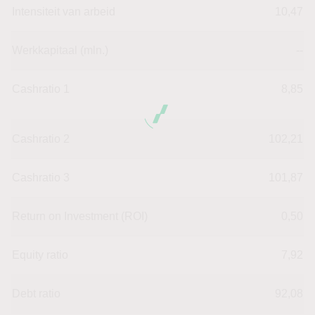
Intensiteit van arbeid
10,47
Werkkapitaal (mln.)
--
Cashratio 1
8,85
Cashratio 2
102,21
Cashratio 3
101,87
Return on Investment (ROI)
0,50
Equity ratio
7,92
Debt ratio
92,08