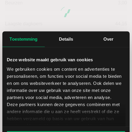
Beurzen
3,00
Laagste dagkoers
44,16
Toestemming
Details
Over
Hoogste dagkoers
44,88
Laagste jaarkoers
32,14
Deze website maakt gebruik van cookies
We gebruiken cookies om content en advertenties te
Hoogste jaarkoers
51,59
personaliseren, om functies voor social media te bieden
en om ons websiteverkeer te analyseren. Ook delen we
Laagste koers 52 weken
29,19
informatie over uw gebruik van onze site met onze
partners voor social media, adverteren en analyse.
Deze partners kunnen deze gegevens combineren met
Hoogste koers 52 weken
51,59
andere informatie die u aan ze heeft verstrekt of die ze
hebben verzameld op basis van uw gebruik van hun
Marktkapitalisatie (mld.)
11,25
services. U gaat akkoord met onze cookies als u onze