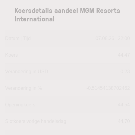
Koersdetails aandeel MGM Resorts
International
Datum | Tijd
07.08.26 | 22:00
Koers
44,47
Verandering in USD
-0.23
Verandering in %
-0.51454138702462
Openingkoers
44,54
Slotkoers vorige handelsdag
44,70