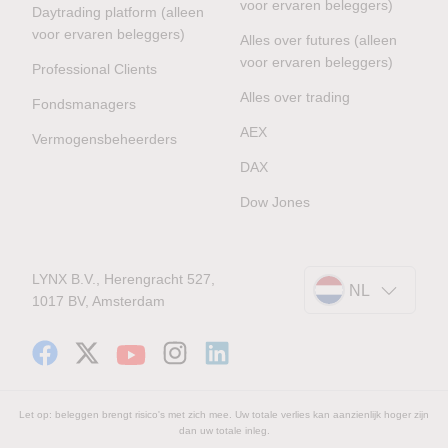
voor ervaren beleggers)
Daytrading platform (alleen
voor ervaren beleggers)
Alles over futures (alleen
voor ervaren beleggers)
Professional Clients
Alles over trading
Fondsmanagers
AEX
Vermogensbeheerders
DAX
Dow Jones
LYNX B.V., Herengracht 527,
NL
1017 BV, Amsterdam
Let op: beleggen brengt risico's met zich mee. Uw totale verlies kan aanzienlijk hoger zijn
dan uw totale inleg.