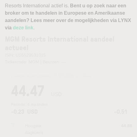
Resorts International actief is.
Bent u op zoek naar een
broker om te handelen in Europese en Amerikaanse
aandelen? Lees meer over de mogelijkheden via LYNX
via
deze link
.
MGM Resorts International aandeel
actueel
ISIN: US5529531015
Tickercode: MGM | Beurzen:
—
Laatste koersupdate:
07.08.2026 22:00
uur
44.47
USD
Periode:
6 maanden
-0.23
USD
-0.51
Hoogste
44.88
dagkoers