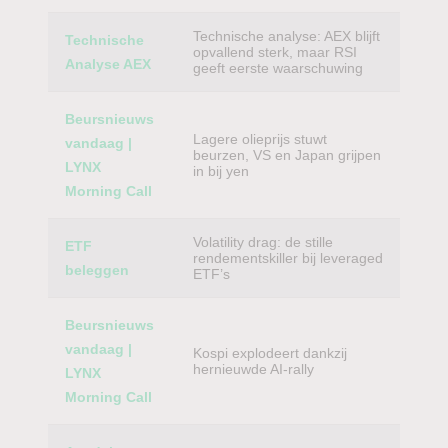
Technische analyse: AEX blijft
Technische
opvallend sterk, maar RSI
Analyse AEX
geeft eerste waarschuwing
Beursnieuws
Lagere olieprijs stuwt
vandaag |
beurzen, VS en Japan grijpen
LYNX
in bij yen
Morning Call
Volatility drag: de stille
ETF
rendementskiller bij leveraged
beleggen
ETF’s
Beursnieuws
vandaag |
Kospi explodeert dankzij
hernieuwde AI-rally
LYNX
Morning Call