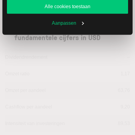
website blijft gebruiken.
Alle cookies toestaan
Aanpassen
MGM Resorts International:
fundamentele cijfers in USD
Dividendrendement
--
Omzet ratio
1,17
Omzet per aandeel
63,76
Cashflow per aandeel
9,20
Intensiteit van investeringen
89,53