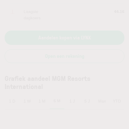
Laagste
44.16
dagkoers
Aandelen kopen via LYNX
Open een rekening
Grafiek aandeel MGM Resorts
International
6 M
1 D
1 W
1 M
1 J
5 J
Max
YTD