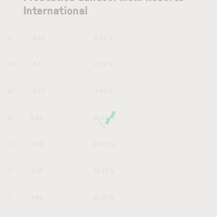
International
1D
-0.23
-0.51 %
1W
-0.1
-0.22 %
1M
-2.17
-4.65 %
6M
6.98
18.62 %
YTD
7.98
21.87 %
1Y
9.76
28.12 %
5Y
4.66
11.71 %