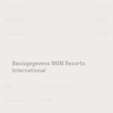
Cash ratio
58,74
Quick ratio
90,71
Current ratio
123,36
Basisgegevens MGM Resorts
International
ISIN
US5529531015
Tickercode
MGM