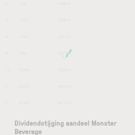
1D
-3.8
-4.04 %
1W
-6.02
-6.25 %
1M
-6.56
-6.77 %
6M
7.82
9.47 %
YTD
13.69
17.86 %
1Y
29.56
48.62 %
5Y
41.88
86.37 %
Dividendstijging aandeel Monster
Beverage