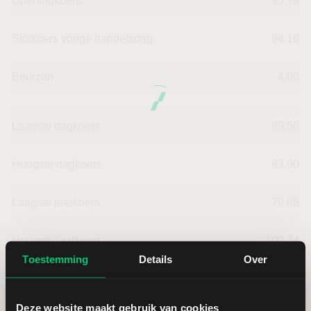
Openingkoers
93,79
Slotkoers vorige handelsdag
94,16
Beurzen
4,00
Laagste dagkoers
89,50
Hoogste dagkoers
93,90
Laagste jaarkoers
70,86
Hoogste jaarkoers
100,34
Toestemming
Details
Over
Laagste koers 52 weken
58,54
Deze website maakt gebruik van cookies