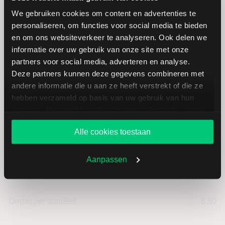
Hoogste koers 52 weken
100,34
We gebruiken cookies om content en advertenties te
personaliseren, om functies voor social media te bieden
Marktkapitalisatie (mld.)
92,09
en om ons websiteverkeer te analyseren. Ook delen we
informatie over uw gebruik van onze site met onze
partners voor social media, adverteren en analyse.
Deze partners kunnen deze gegevens combineren met
andere informatie die u aan ze heeft verstrekt of die ze
Monster Beverage: fundamentele
hebben verzameld op basis van uw gebruik van hun
cijfers in USD
services. U gaat akkoord met onze cookies als u onze
website blijft gebruiken.
Alle cookies toestaan
Dividendrendement
--
Aanpassen
Omzet ratio
22,97
Omzet per aandeel
8,50