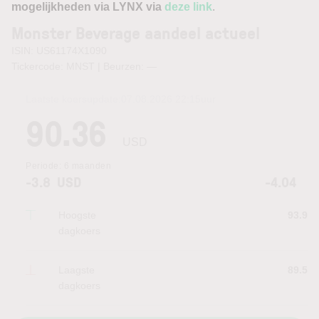
mogelijkheden via LYNX via
deze link
.
Monster Beverage aandeel actueel
ISIN: US61174X1090
Tickercode: MNST | Beurzen:
—
Laatste koersupdate:
07.08.2026 22:15
uur
90.36
USD
Periode:
6 maanden
-3.8
USD
-4.04
Hoogste
93.9
dagkoers
Laagste
89.5
dagkoers