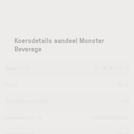
Koersdetails aandeel Monster
Beverage
Datum | Tijd
07.08.26 | 22:15
Koers
90,36
Verandering in USD
-3.8
Verandering in %
-4.035683942226