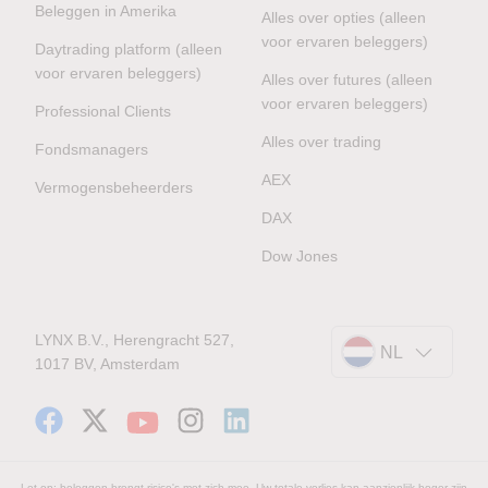
Beleggen in Amerika
Alles over opties (alleen
voor ervaren beleggers)
Daytrading platform (alleen
voor ervaren beleggers)
Alles over futures (alleen
voor ervaren beleggers)
Professional Clients
Alles over trading
Fondsmanagers
AEX
Vermogensbeheerders
DAX
Dow Jones
LYNX B.V., Herengracht 527,
NL
1017 BV, Amsterdam
Let op: beleggen brengt risico's met zich mee. Uw totale verlies kan aanzienlijk hoger zijn