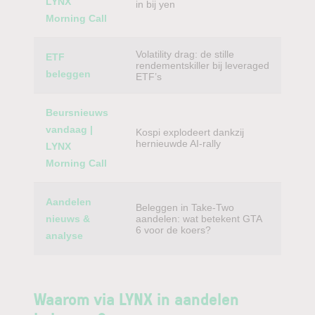
LYNX
in bij yen
Morning Call
Volatility drag: de stille
ETF
rendementskiller bij leveraged
beleggen
ETF’s
Beursnieuws
vandaag |
Kospi explodeert dankzij
hernieuwde AI-rally
LYNX
Morning Call
Aandelen
Beleggen in Take-Two
nieuws &
aandelen: wat betekent GTA
6 voor de koers?
analyse
Waarom via LYNX in aandelen