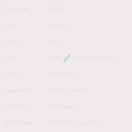
Tickercode
MNST
Type
aandeel
Valuta
USD
Land
Vereinigte Staaten von Amerika
Indices
Nasdaq 100
Supersector
Voedingsmiddelen
Subsector
Frisdranken
Bedrijfsnaam
Monster Beverage Corp.