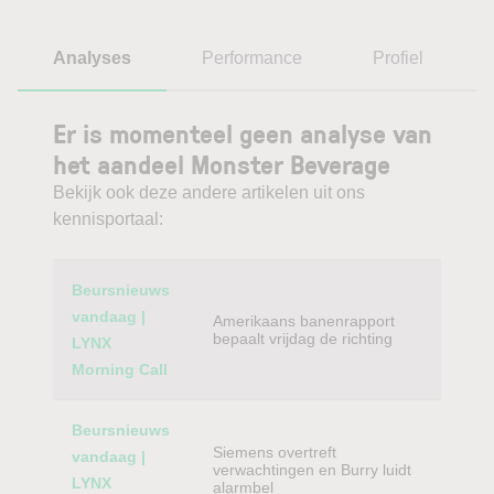
Analyses
Performance
Profiel
Er is momenteel geen analyse van
het aandeel Monster Beverage
Bekijk ook deze andere artikelen uit ons
kennisportaal:
Category
Titel
Beursnieuws
vandaag |
Amerikaans banenrapport
bepaalt vrijdag de richting
LYNX
Morning Call
Beursnieuws
Siemens overtreft
vandaag |
verwachtingen en Burry luidt
LYNX
alarmbel