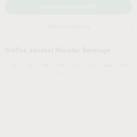
Aandelen kopen via LYNX
Open een rekening
Grafiek aandeel Monster Beverage
6 M
1 D
1 W
1 M
1 J
5 J
Max
YTD