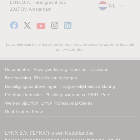
LYNX B.V., Herengracht 527,
NL
1017 BV, Amsterdam
Let op: beleggen brengt risico's met zich mee. Uw totale verlies kan aanzienlijk hoger zijn
dan uw totale inleg.
Documenten
Privacyverklaring
Cookies
Disclaimer
Bescherming
Risico’s van beleggen
Beveiligingsaanbevelingen
Toegankelijkheidsverklaring
Feedbackformulier
Phishing awareness
IBKR
Pers
Werken bij LYNX
LYNX Professional Clients
Real Traders Know