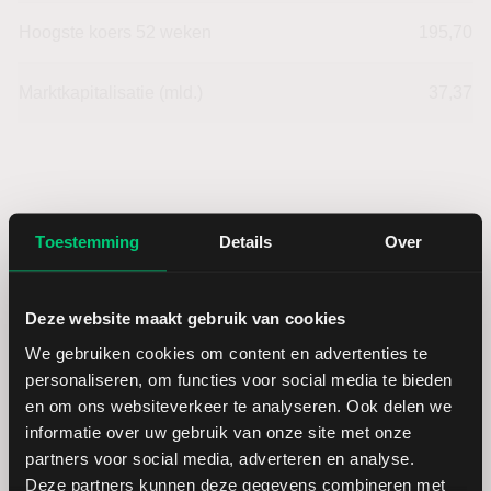
Hoogste koers 52 weken
195,70
Marktkapitalisatie (mld.)
37,37
NetApp: fundamentele cijfers in
Toestemming
Details
Over
USD
Deze website maakt gebruik van cookies
Dividendrendement
--
We gebruiken cookies om content en advertenties te
personaliseren, om functies voor social media te bieden
Omzet ratio
18,43
en om ons websiteverkeer te analyseren. Ook delen we
informatie over uw gebruik van onze site met onze
partners voor social media, adverteren en analyse.
Omzet per aandeel
34,80
Deze partners kunnen deze gegevens combineren met