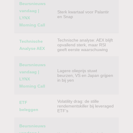
Beursnieuws
vandaag |
Sterk kwartaal voor Palantir
en Snap
LYNX
Morning Call
Technische analyse: AEX blijft
Technische
opvallend sterk, maar RSI
Analyse AEX
geeft eerste waarschuwing
Beursnieuws
Lagere olieprijs stuwt
vandaag |
beurzen, VS en Japan grijpen
LYNX
in bij yen
Morning Call
Volatility drag: de stille
ETF
rendementskiller bij leveraged
beleggen
ETF’s
Beursnieuws