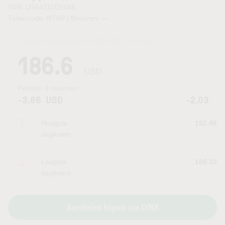
ISIN: US64110D1046
Tickercode: NTAP | Beurzen:
—
Laatste koersupdate:
05.08.2026 22:15
uur
186.6
USD
Periode:
6 maanden
-3.86
USD
-2.03
Hoogste
192.46
dagkoers
Laagste
186.33
dagkoers
Aandelen kopen via LYNX