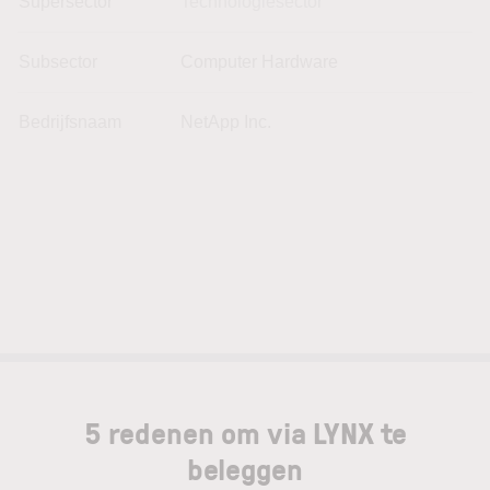
Supersector
Technologiesector
Subsector
Computer Hardware
Bedrijfsnaam
NetApp Inc.
5 redenen om via LYNX te
beleggen