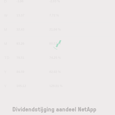
1D
-3.86
-2.03 %
1W
13.37
7.72 %
1M
32.43
21.04 %
6M
83.26
80.57 %
YTD
79.51
74.25 %
1Y
84.59
82.92 %
5Y
105.12
129.01 %
Dividendstijging aandeel NetApp