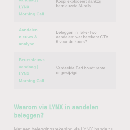
vandaag |
Kospi explodeert dankzij
hernieuwde AI-rally
LYNX
Morning Call
Aandelen
Beleggen in Take-Two
nieuws &
aandelen: wat betekent GTA
6 voor de koers?
analyse
Beursnieuws
vandaag |
Verdeelde Fed houdt rente
ongewijzigd
LYNX
Morning Call
Waarom via LYNX in aandelen
beleggen?
Met een beleggingsrekening via LYNX handelt u