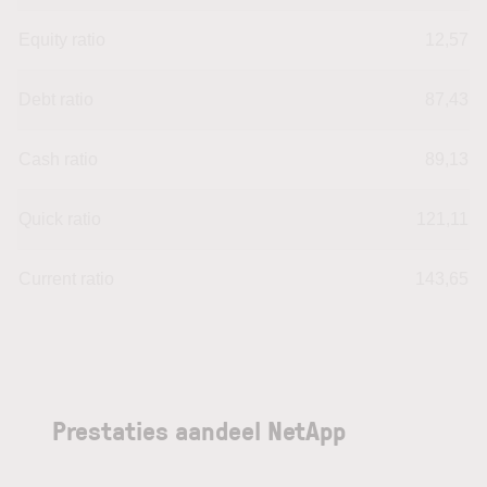
Equity ratio
12,57
Debt ratio
87,43
Cash ratio
89,13
Quick ratio
121,11
Current ratio
143,65
Prestaties aandeel NetApp