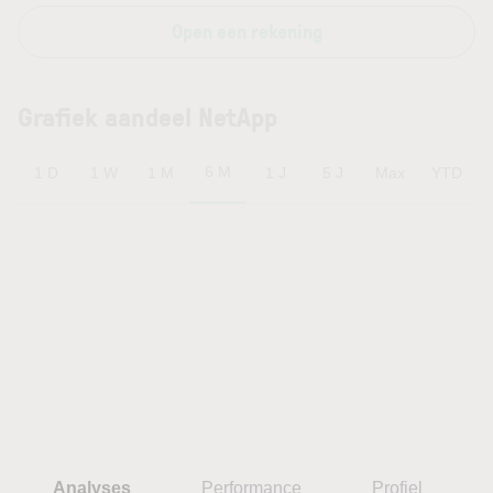
Open een rekening
Grafiek aandeel NetApp
6 M
1 D
1 W
1 M
1 J
5 J
Max
YTD
Analyses
Performance
Profiel