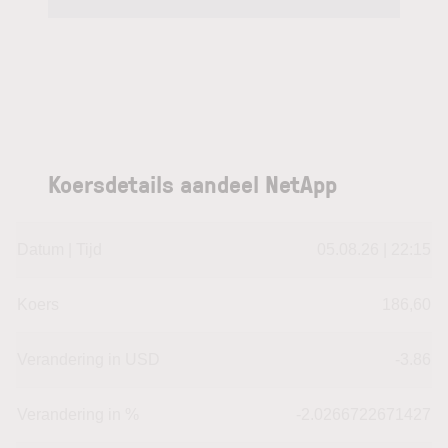
Koersdetails aandeel NetApp
Datum | Tijd
05.08.26 | 22:15
Koers
186,60
Verandering in USD
-3.86
Verandering in %
-2.0266722671427