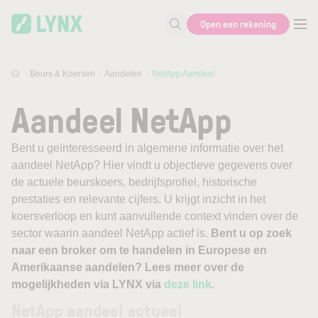
Skip to main content
Open een rekening
Zoek naar informatie
Beurs & Koersen
Aandelen
NetApp Aandeel
Aandeel NetApp
Bent u geïnteresseerd in algemene informatie over het
aandeel NetApp? Hier vindt u objectieve gegevens over
de actuele beurskoers, bedrijfsprofiel, historische
prestaties en relevante cijfers. U krijgt inzicht in het
koersverloop en kunt aanvullende context vinden over de
sector waarin aandeel NetApp actief is.
Bent u op zoek
naar een broker om te handelen in Europese en
Amerikaanse aandelen? Lees meer over de
mogelijkheden via LYNX via
deze link
.
NetApp aandeel actueel