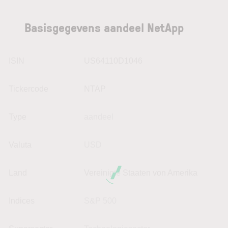
Basisgegevens aandeel NetApp
ISIN
US64110D1046
Tickercode
NTAP
Type
aandeel
Valuta
USD
Land
Vereinigte Staaten von Amerika
Indices
S&P 500