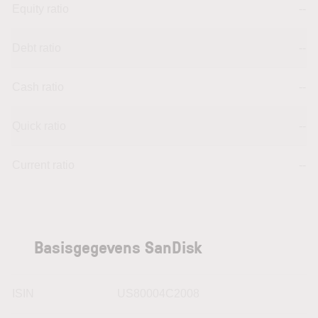
Equity ratio
--
Debt ratio
--
Cash ratio
--
Quick ratio
--
Current ratio
--
Basisgegevens SanDisk
ISIN
US80004C2008