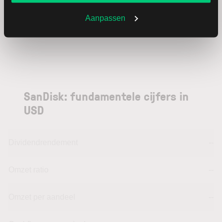
Hoogste koers 52 weken
--
Aanpassen
Marktkapitalisatie (mld.)
--
SanDisk: fundamentele cijfers in
USD
Dividendrendement
--
Omzet ratio
--
Omzet per aandeel
--