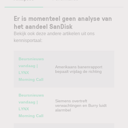
Er is momenteel geen analyse van
het aandeel SanDisk
Bekijk ook deze andere artikelen uit ons
kennisportaal:
Category
Titel
Beursnieuws
vandaag |
Amerikaans banenrapport
bepaalt vrijdag de richting
LYNX
Morning Call
Beursnieuws
Siemens overtreft
vandaag |
verwachtingen en Burry luidt
LYNX
alarmbel
Morning Call