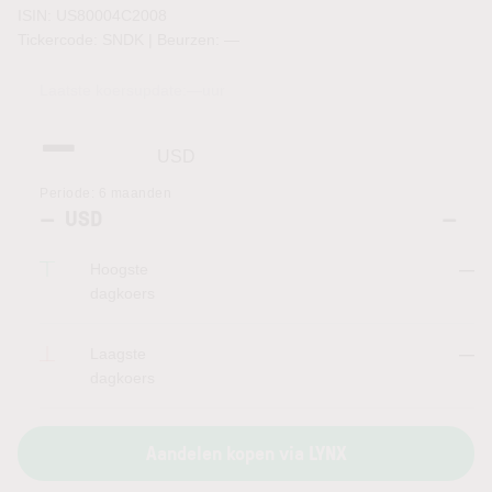
ISIN: US80004C2008
Tickercode: SNDK | Beurzen:
—
Laatste koersupdate:
—
uur
—
USD
Periode:
6 maanden
—
USD
—
Hoogste
—
dagkoers
Laagste
—
dagkoers
Aandelen kopen via LYNX