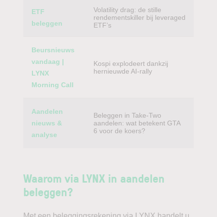
Volatility drag: de stille
ETF
rendementskiller bij leveraged
beleggen
ETF’s
Beursnieuws
vandaag |
Kospi explodeert dankzij
hernieuwde AI-rally
LYNX
Morning Call
Aandelen
Beleggen in Take-Two
nieuws &
aandelen: wat betekent GTA
6 voor de koers?
analyse
Waarom via LYNX in aandelen
beleggen?
Met een beleggingsrekening via LYNX handelt u