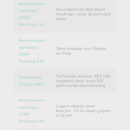
Beursnieuws
Recordjacht op Wall Street
vandaag |
houdt aan, maar SpaceX stelt
LYNX
teleur
Morning Call
Beursnieuws
vandaag |
Sterk kwartaal voor Palantir
en Snap
LYNX
Morning Call
Technische analyse: AEX blijft
Technische
opvallend sterk, maar RSI
Analyse AEX
geeft eerste waarschuwing
Beursnieuws
Lagere olieprijs stuwt
vandaag |
beurzen, VS en Japan grijpen
LYNX
in bij yen
Morning Call