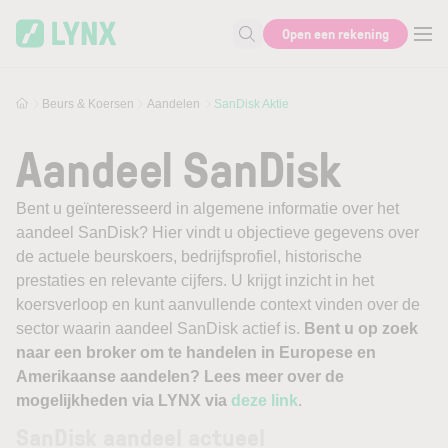
Skip to main content
Open een rekening
Zoek naar informatie
Beurs & Koersen
Aandelen
SanDisk Aktie
Aandeel SanDisk
Bent u geïnteresseerd in algemene informatie over het
aandeel SanDisk? Hier vindt u objectieve gegevens over
de actuele beurskoers, bedrijfsprofiel, historische
prestaties en relevante cijfers. U krijgt inzicht in het
koersverloop en kunt aanvullende context vinden over de
sector waarin aandeel SanDisk actief is.
Bent u op zoek
naar een broker om te handelen in Europese en
Amerikaanse aandelen? Lees meer over de
mogelijkheden via LYNX via
deze link
.
SanDisk aandeel actueel