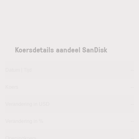
Koersdetails aandeel SanDisk
Datum | Tijd
--
Koers
--
Verandering in USD
--
Verandering in %
--
Openingkoers
--