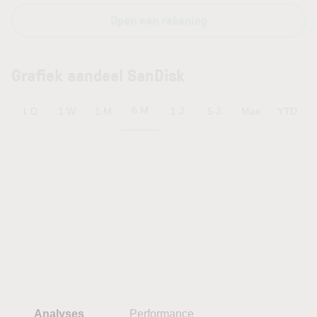
Open een rekening
Grafiek aandeel SanDisk
6 M
1 D
1 W
1 M
1 J
5 J
Max
YTD
Analyses
Performance