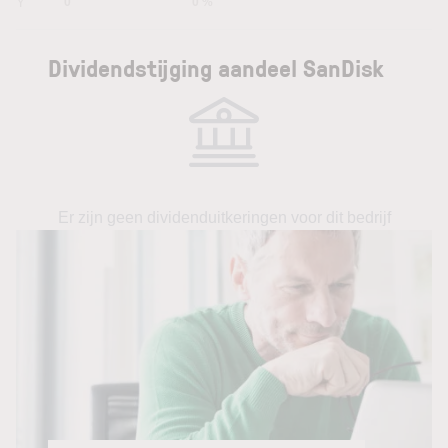
5Y
0
0 %
Dividendstijging aandeel SanDisk
Er zijn geen dividenduitkeringen voor dit bedrijf