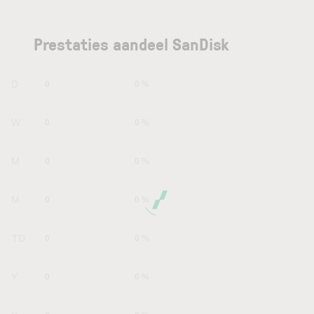
Prestaties aandeel SanDisk
1D
0
0 %
1W
0
0 %
1M
0
0 %
6M
0
0 %
YTD
0
0 %
1Y
0
0 %