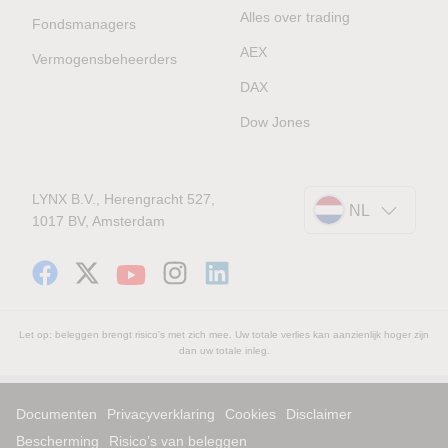
Alles over trading
Fondsmanagers
AEX
Vermogensbeheerders
DAX
Dow Jones
LYNX B.V., Herengracht 527,
NL
1017 BV, Amsterdam
Let op: beleggen brengt risico's met zich mee. Uw totale verlies kan aanzienlijk hoger zijn
dan uw totale inleg.
Documenten
Privacyverklaring
Cookies
Disclaimer
Bescherming
Risico’s van beleggen