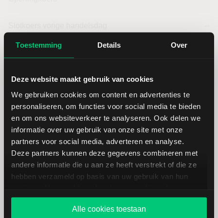
Slotkoers vorige handelsdag
--
Toestemming
Details
Over
Beurzen
--
Deze website maakt gebruik van cookies
Laagste dagkoers
--
We gebruiken cookies om content en advertenties te
personaliseren, om functies voor social media te bieden
Hoogste dagkoers
--
en om ons websiteverkeer te analyseren. Ook delen we
informatie over uw gebruik van onze site met onze
Laagste jaarkoers
--
partners voor social media, adverteren en analyse.
Deze partners kunnen deze gegevens combineren met
andere informatie die u aan ze heeft verstrekt of die ze
Hoogste jaarkoers
--
hebben verzameld op basis van uw gebruik van hun
services. U gaat akkoord met onze cookies als u onze
Laagste koers 52 weken
--
website blijft gebruiken.
Alle cookies toestaan