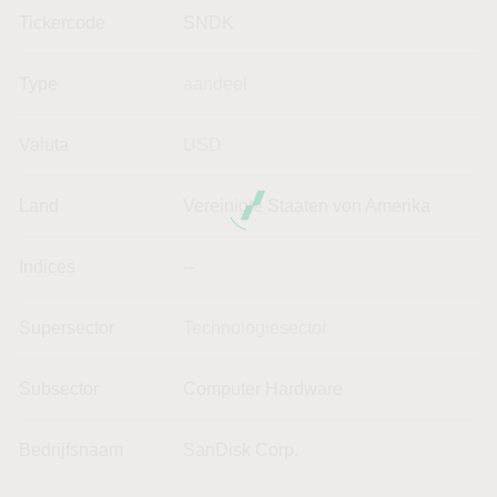
Tickercode
SNDK
Type
aandeel
Valuta
USD
Land
Vereinigte Staaten von Amerika
Indices
--
Supersector
Technologiesector
Subsector
Computer Hardware
Bedrijfsnaam
SanDisk Corp.