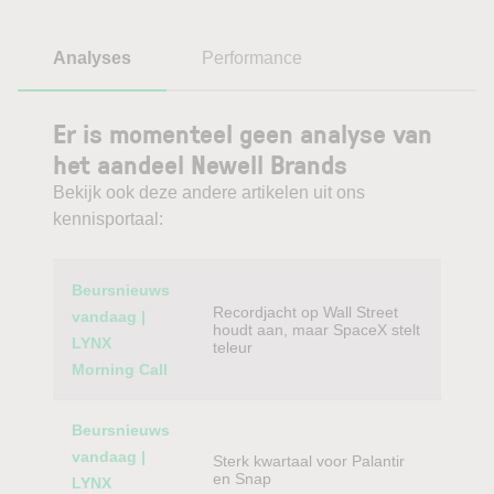
Analyses
Performance
Er is momenteel geen analyse van
het aandeel Newell Brands
Bekijk ook deze andere artikelen uit ons
kennisportaal:
Category
Titel
Beursnieuws
Recordjacht op Wall Street
vandaag |
houdt aan, maar SpaceX stelt
LYNX
teleur
Morning Call
Beursnieuws
vandaag |
Sterk kwartaal voor Palantir
en Snap
LYNX