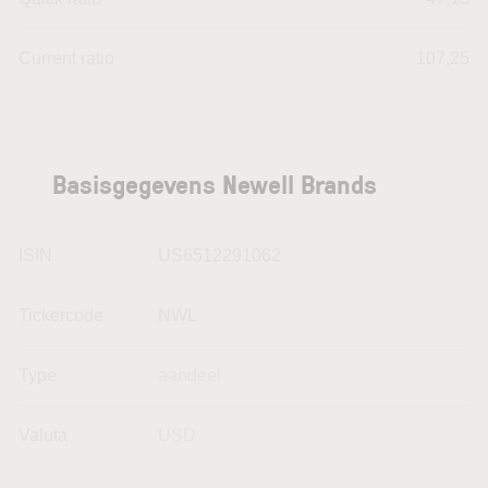
Current ratio
107,25
Basisgegevens Newell Brands
ISIN
US6512291062
Tickercode
NWL
Type
aandeel
Valuta
USD