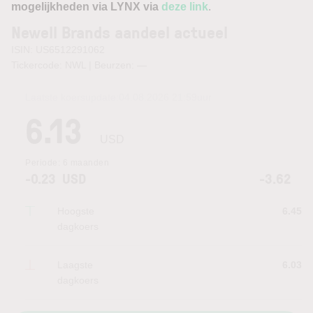
mogelijkheden via LYNX via
deze link
.
Newell Brands aandeel actueel
ISIN: US6512291062
Tickercode: NWL | Beurzen:
—
Laatste koersupdate:
04.08.2026 21:59
uur
6.13
USD
Periode:
6 maanden
-0.23
USD
-3.62
Hoogste
6.45
dagkoers
Laagste
6.03
dagkoers