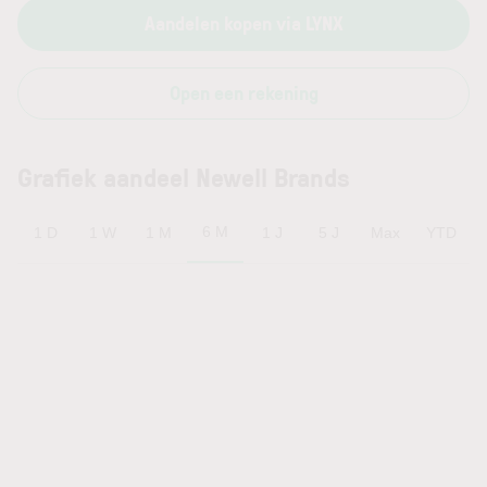
Aandelen kopen via LYNX
Open een rekening
Grafiek aandeel Newell Brands
6 M
1 D
1 W
1 M
1 J
5 J
Max
YTD