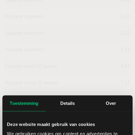
Hoogste dagkoers
6,45
Laagste jaarkoers
3,20
Hoogste jaarkoers
7,13
Laagste koers 52 weken
3,07
Hoogste koers 52 weken
7,13
Marktkapitalisatie (mld.)
2,70
Toestemming
Details
Over
Deze website maakt gebruik van cookies
We gebruiken cookies om content en advertenties te