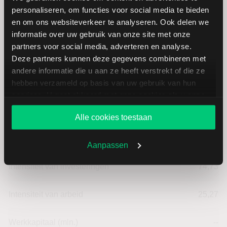
Newell Brands: fundamentele
personaliseren, om functies voor social media te bieden
cijfers in USD
en om ons websiteverkeer te analyseren. Ook delen we
informatie over uw gebruik van onze site met onze
partners voor social media, adverteren en analyse.
Dividendrendement
--
Deze partners kunnen deze gegevens combineren met
andere informatie die u aan ze heeft verstrekt of die ze
hebben verzameld op basis van uw gebruik van hun
Omzet ratio
-3,96
services. U gaat akkoord met onze cookies als u onze
website blijft gebruiken.
Omzet per aandeel
17,23
Alle cookies toestaan
Cashflow per aandeel
0,63
Aanpassen
Intensiteit van investeringen
74,73
Intensiteit van arbeid
25,27
Werkkapitaal (mln.)
--