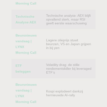
Morning Call
Technische analyse: AEX blijft
Technische
opvallend sterk, maar RSI
Analyse AEX
geeft eerste waarschuwing
Beursnieuws
Lagere olieprijs stuwt
vandaag |
beurzen, VS en Japan grijpen
LYNX
in bij yen
Morning Call
Volatility drag: de stille
ETF
rendementskiller bij leveraged
beleggen
ETF’s
Beursnieuws
vandaag |
Kospi explodeert dankzij
hernieuwde AI-rally
LYNX
Morning Call