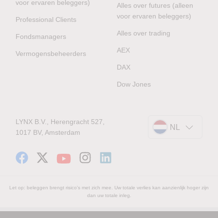
voor ervaren beleggers)
Alles over futures (alleen
voor ervaren beleggers)
Professional Clients
Alles over trading
Fondsmanagers
AEX
Vermogensbeheerders
DAX
Dow Jones
LYNX B.V., Herengracht 527,
NL
1017 BV, Amsterdam
Let op: beleggen brengt risico's met zich mee. Uw totale verlies kan aanzienlijk hoger zijn
dan uw totale inleg.