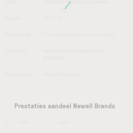
Land
Vereinigte Staaten von Amerika
Indices
S&P 500
Supersector
Consumptiegoederen en -diensten
Subsector
Huishoudelijke Apparatuur en
Producten
Bedrijfsnaam
Newell Brands Inc.
Prestaties aandeel Newell Brands
1D
-0.23
-3.62 %