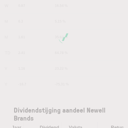
1W
0.87
16.54 %
1M
0.3
5.15 %
6M
1.61
35.62 %
YTD
2.41
64.78 %
1Y
1.16
23.22 %
5Y
-18.7
-75.31 %
Dividendstijging aandeel Newell
Brands
Jaar
Dividend
Valuta
Return