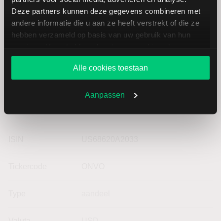
Incyte
USD
Deze partners kunnen deze gegevens combineren met
andere informatie die u aan ze heeft verstrekt of die ze
hebben verzameld op basis van uw gebruik van hun
services. U gaat akkoord met onze cookies als u onze
website blijft gebruiken.
Alle cookies toestaan
Aanpassen
Basisgegevens Organovo
ISIN
US68620A2033
Tickercode
ONVO
Type
aandeel
Valuta
USD