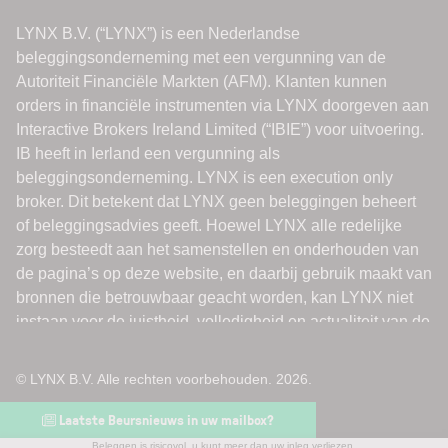
© LYNX B.V. Alle rechten voorbehouden. 2026.
Laatste Beursnieuws in uw mailbox?
Beleggen is risicovol, u kunt meer dan uw inleg verliezen.