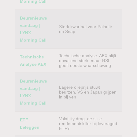
Morning Call
Beursnieuws
vandaag |
Sterk kwartaal voor Palantir
en Snap
LYNX
Morning Call
Technische analyse: AEX blijft
Technische
opvallend sterk, maar RSI
Analyse AEX
geeft eerste waarschuwing
Beursnieuws
Lagere olieprijs stuwt
vandaag |
beurzen, VS en Japan grijpen
LYNX
in bij yen
Morning Call
Volatility drag: de stille
ETF
rendementskiller bij leveraged
beleggen
ETF’s