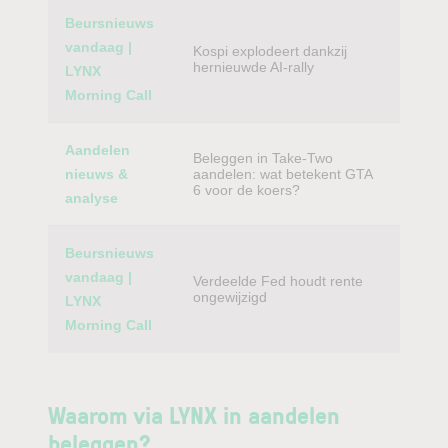
Beursnieuws
vandaag |
Kospi explodeert dankzij
hernieuwde AI-rally
LYNX
Morning Call
Aandelen
Beleggen in Take-Two
nieuws &
aandelen: wat betekent GTA
6 voor de koers?
analyse
Beursnieuws
vandaag |
Verdeelde Fed houdt rente
ongewijzigd
LYNX
Morning Call
Waarom via LYNX in aandelen
beleggen?