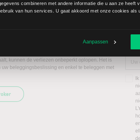
egevens combineren met andere informatie die u aan ze heeft ve
s door long te gaan, of verwacht u een dalende koers en
Selec
bruik van hun services. U gaat akkoord met onze cookies als u 
W
ggen. Ontdek alle voordelen van beleggen via een
L
t.
Aanpassen
T
kaging Corporation of America brengt extra risico’s met
daalt, kunnen de verliezen onbeperkt oplopen. Het is
n uw beleggingsbeslissing en enkel te beleggen met
Ik
n
roker
a
n
L
h
en
el
de