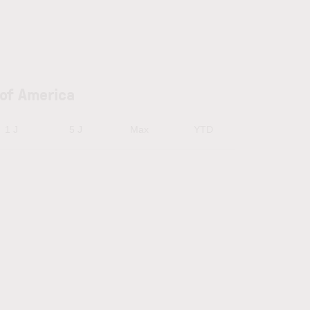
 of America
1 J
5 J
Max
YTD