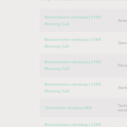
Category
Titel
Beursnieuws vandaag | LYNX
Amer
Morning Call
Beursnieuws vandaag | LYNX
Siem
Morning Call
Beursnieuws vandaag | LYNX
Reco
Morning Call
Beursnieuws vandaag | LYNX
Ster
Morning Call
Techn
Technische Analyse AEX
eers
Beursnieuws vandaag | LYNX