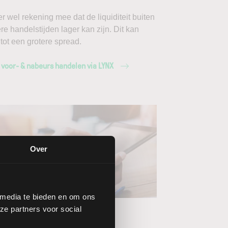
r wel rekening mee dat de liquiditeit buiten
ere handelstijden lager kan zijn. Dit kan
 tot een grotere spread.
 voor- & nabeurs handelen via LYNX
Over
ang de LYNX
 media te bieden en om ons
ze partners voor social
wsbrieven