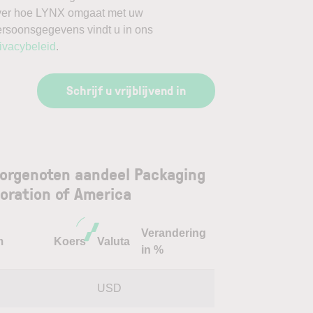
ver hoe LYNX omgaat met uw
ersoonsgegevens vindt u in ons
ivacybeleid
.
Schrijf u vrijblijvend in
orgenoten aandeel Packaging
oration of America
Verandering
m
Koers
Valuta
in %
USD