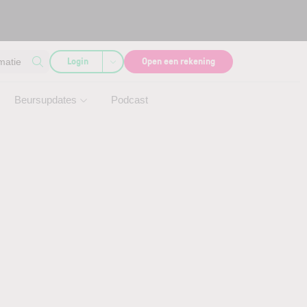
Login
Open een rekening
matie
Beursupdates
Podcast