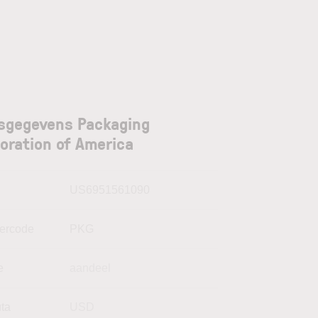
sgegevens Packaging
oration of America
N
US6951561090
kercode
PKG
e
aandeel
uta
USD