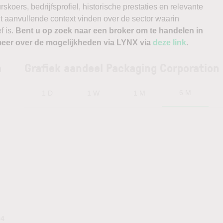
koers, bedrijfsprofiel, historische prestaties en relevante
kunt aanvullende context vinden over de sector waarin
f is.
Bent u op zoek naar een broker om te handelen in
eer over de mogelijkheden via LYNX via
deze link
.
a
Grafiek aandeel Packaging Corporation
6 M
1 D
1 W
1 M
94