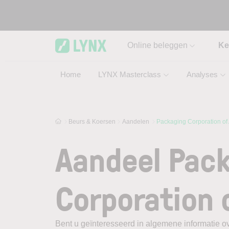
Skip to main content
Online beleggen
Ke
Home
LYNX Masterclass
Analyses
Beurs & Koersen
Aandelen
Packaging Corporation of
Aandeel Pac
Corporation 
Bent u geïnteresseerd in algemene informatie o