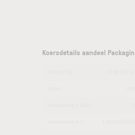
Koersdetails aandeel Packagin
Datum | Tijd
07.08.26 | 22
Koers
256
Verandering in USD
3
Verandering in %
1.3016815034