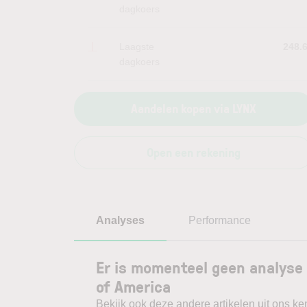
dagkoers
Laagste
248.
dagkoers
Aandelen kopen via LYNX
Open een rekening
Analyses
Performance
Er is momenteel geen analyse
of America
Bekijk ook deze andere artikelen uit ons ke