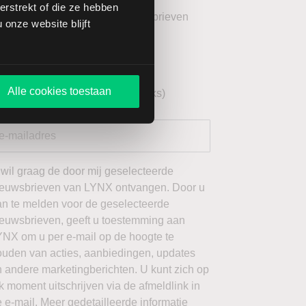
rstrekt of die ze hebben
teer uw gewenste LYNX Nieuwsbrieven
onze website blijft
eekoverzicht (wekelijks)
YNX Morning Call (dagelijks)
Alle cookies toestaan
echnische analyse AEX (wekelijks)
 wil graag de door mij geselecteerde
ieuwsbrieven van LYNX ontvangen. Door u
an te melden voor de geselecteerde
ieuwsbrieven, geeft u toestemming aan
YNX om u per e-mail op de hoogte te
ouden van acties, aanbiedingen, updates
 andere marketingberichten. U kunt zich op
k moment uitschrijven via de afmeldlink in
 e-mail. Meer gedetailleerde informatie