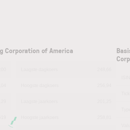
g Corporation of America
Basi
Corp
:00
Laagste dagkoers
248,66
ISI
,04
Hoogste dagkoers
256,94
Tic
.29
Laagste jaarkoers
201,25
Typ
619
Hoogste jaarkoers
258,81
Val