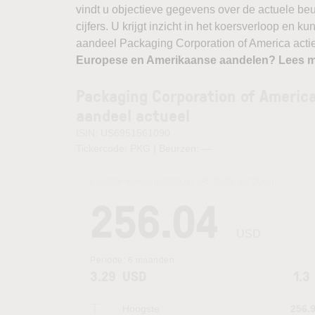
vindt u objectieve gegevens over de actuele beurs
cijfers. U krijgt inzicht in het koersverloop en 
aandeel Packaging Corporation of America actie
Europese en Amerikaanse aandelen? Lees m
Packaging Corporation of Americ
aandeel actueel
ISIN: US6951561090
Tickercode: PKG | Beurzen:
—
Laatste koersupdate:
07.08.2026 22:00
uur
256.04
USD
Periode:
6 maanden
3.29
USD
1.3
Hoogste
256.