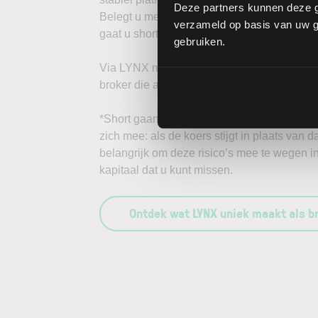
Deze partners kunnen deze g
Belegt u met het oog op een stijgende koer
verzameld op basis van uw ge
gaat u short*?
gebruiken.
Via LYNX maakt u de volgende stap in bele
broker die aandelenbeleggers serieus neem
*Short gaan in bijvoorbeeld het aandeel Pac
zich mee: als de koers stijgt in plaats van 
belangrijk om deze risico’s mee te wegen i
kapitaal dat u kunt missen.
Ontdek wat LYNX uniek maakt als b