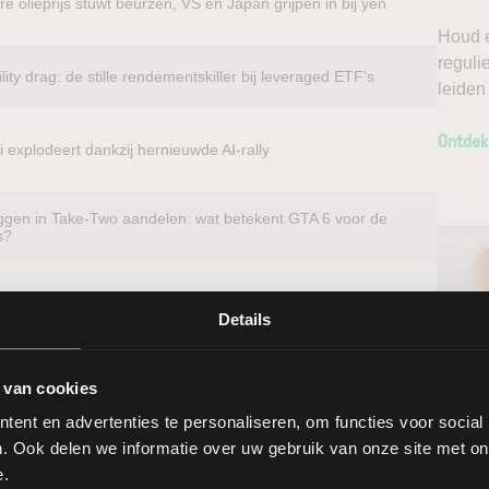
e olieprijs stuwt beurzen, VS en Japan grijpen in bij yen
Houd e
reguli
ility drag: de stille rendementskiller bij leveraged ETF’s
leiden
Ontdek
 explodeert dankzij hernieuwde AI-rally
ggen in Take-Two aandelen: wat betekent GTA 6 voor de
s?
Details
beleggen?
t u voordelig in aandelen van vrijwel elk
 van cookies
k van het aandeel Packaging Corporation of America. Met
Ontv
ent en advertenties te personaliseren, om functies voor social
opt u buitenlandse aandelen direct op de thuismarkt. Zo
. Ook delen we informatie over uw gebruik van onze site met on
Nieu
n een lage spread. Handelen doet u daarnaast via een
e.
ools, waarmee u direct gedegen analyses kunt maken.