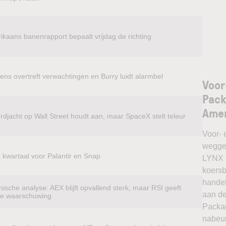
ikaans banenrapport bepaalt vrijdag de richting
ens overtreft verwachtingen en Burry luidt alarmbel
Voor
Pack
Ame
rdjacht op Wall Street houdt aan, maar SpaceX stelt teleur
Voor- 
weggel
k kwartaal voor Palantir en Snap
LYNX k
koersb
handel
ische analyse: AEX blijft opvallend sterk, maar RSI geeft
aan de
te waarschuwing
Packag
nabeur