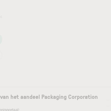
66
 van het aandeel Packaging Corporation
—
—
nnisportaal: