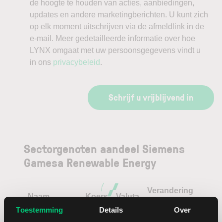
de hoogte te houden van acties, aanbiedingen,
updates en andere marketingberichten. U kunt zich
op elk moment uitschrijven via de afmeldlink in de
e-mail. Meer gedetailleerde informatie over hoe
LYNX omgaat met uw persoonsgegevens vindt u
in ons
privacybeleid
.
Schrijf u vrijblijvend in
Sectorgenoten aandeel Siemens
Gamesa Renewable Energy
Verandering
Naam
Koers
Valuta
in %
Toestemming
Details
Over