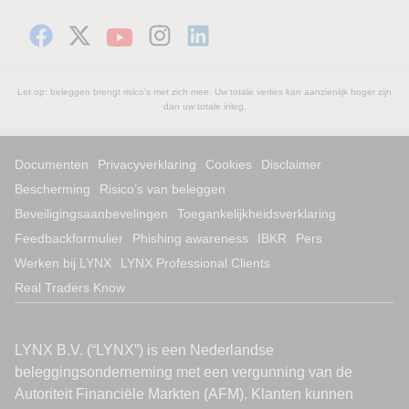
Let op: beleggen brengt risico's met zich mee. Uw totale verlies kan aanzienlijk hoger zijn
dan uw totale inleg.
Documenten
Privacyverklaring
Cookies
Disclaimer
Bescherming
Risico’s van beleggen
Beveiligingsaanbevelingen
Toegankelijkheidsverklaring
Feedbackformulier
Phishing awareness
IBKR
Pers
Werken bij LYNX
LYNX Professional Clients
Real Traders Know