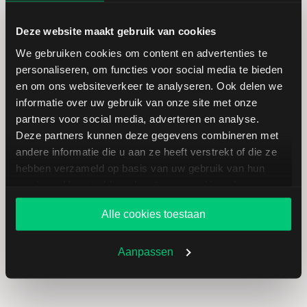
Canadian
USD
Solar
Deze website maakt gebruik van cookies
We gebruiken cookies om content en advertenties te
Vestas Wind
EUR
personaliseren, om functies voor social media te bieden
Systems A/S
en om ons websiteverkeer te analyseren. Ook delen we
informatie over uw gebruik van onze site met onze
partners voor social media, adverteren en analyse.
Nel Asa
EUR
Deze partners kunnen deze gegevens combineren met
andere informatie die u aan ze heeft verstrekt of die ze
Nordex
EUR
hebben verzameld op basis van uw gebruik van hun
services. U gaat akkoord met onze cookies als u onze
Plug Power
USD
website blijft gebruiken.
Alle cookies toestaan
Aanpassen