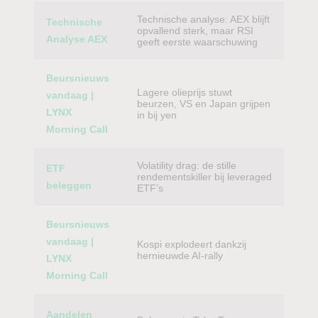
Technische analyse: AEX blijft
Technische
opvallend sterk, maar RSI
Analyse AEX
geeft eerste waarschuwing
Beursnieuws
Lagere olieprijs stuwt
vandaag |
beurzen, VS en Japan grijpen
LYNX
in bij yen
Morning Call
Volatility drag: de stille
ETF
rendementskiller bij leveraged
beleggen
ETF’s
Beursnieuws
vandaag |
Kospi explodeert dankzij
hernieuwde AI-rally
LYNX
Morning Call
Aandelen