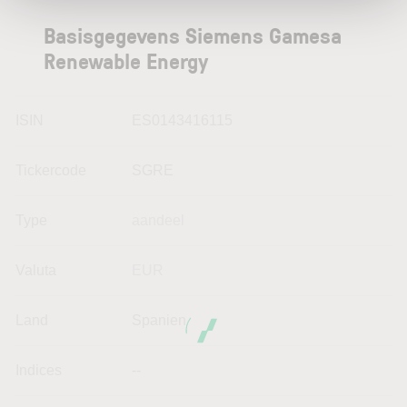
Basisgegevens Siemens Gamesa
Renewable Energy
ISIN
ES0143416115
Tickercode
SGRE
Type
aandeel
Valuta
EUR
Land
Spanien
Indices
--