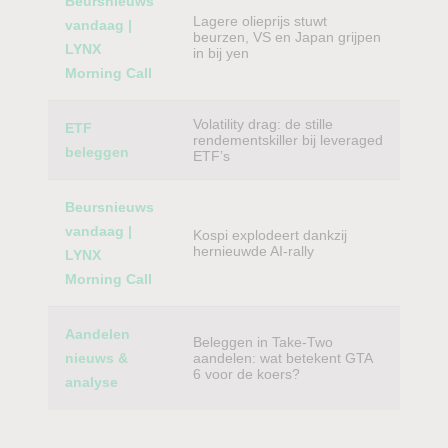
Beursnieuws
Lagere olieprijs stuwt
vandaag |
beurzen, VS en Japan grijpen
LYNX
in bij yen
Morning Call
Volatility drag: de stille
ETF
rendementskiller bij leveraged
beleggen
ETF’s
Beursnieuws
vandaag |
Kospi explodeert dankzij
hernieuwde AI-rally
LYNX
Morning Call
Aandelen
Beleggen in Take-Two
nieuws &
aandelen: wat betekent GTA
6 voor de koers?
analyse