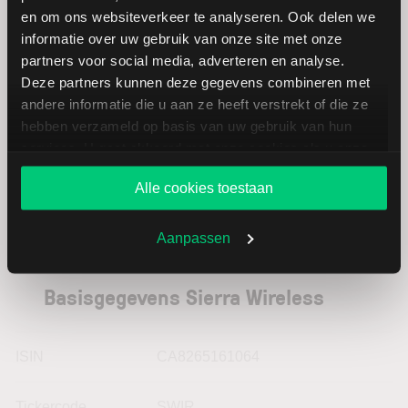
en om ons websiteverkeer te analyseren. Ook delen we
informatie over uw gebruik van onze site met onze
Motorola
USD
partners voor social media, adverteren en analyse.
Solutions
Deze partners kunnen deze gegevens combineren met
andere informatie die u aan ze heeft verstrekt of die ze
Proximus
EUR
hebben verzameld op basis van uw gebruik van hun
services. U gaat akkoord met onze cookies als u onze
website blijft gebruiken.
Alle cookies toestaan
Aanpassen
Basisgegevens Sierra Wireless
ISIN
CA8265161064
Tickercode
SWIR