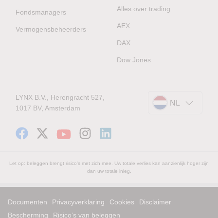
Alles over trading
Fondsmanagers
AEX
Vermogensbeheerders
DAX
Dow Jones
LYNX B.V., Herengracht 527,
NL
1017 BV, Amsterdam
Let op: beleggen brengt risico's met zich mee. Uw totale verlies kan aanzienlijk hoger zijn
dan uw totale inleg.
Documenten
Privacyverklaring
Cookies
Disclaimer
Bescherming
Risico’s van beleggen