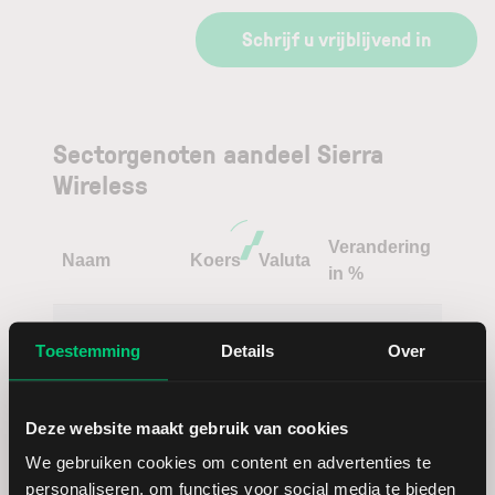
Schrijf u vrijblijvend in
Sectorgenoten aandeel Sierra
Wireless
Verandering
Naam
Koers
Valuta
in %
Nokia
EUR
Toestemming
Details
Over
Cisco
USD
Systems
Deze website maakt gebruik van cookies
We gebruiken cookies om content en advertenties te
Ciena
USD
personaliseren, om functies voor social media te bieden