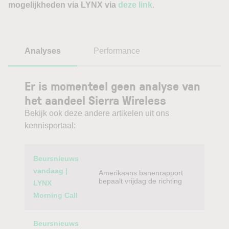
mogelijkheden via LYNX via
deze link
.
Analyses
Performance
Er is momenteel geen analyse van
het aandeel Sierra Wireless
Bekijk ook deze andere artikelen uit ons
kennisportaal:
Category
Titel
Beursnieuws
vandaag |
Amerikaans banenrapport
bepaalt vrijdag de richting
LYNX
Morning Call
Beursnieuws