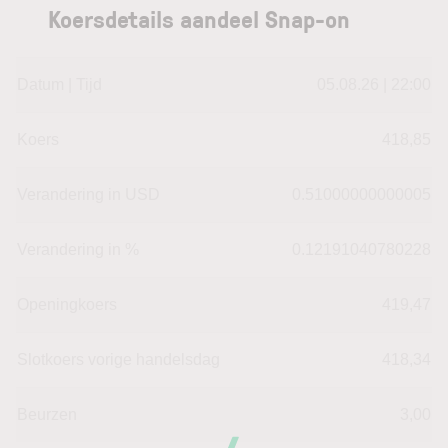
Koersdetails aandeel Snap-on
Datum | Tijd
05.08.26 | 22:00
Koers
418,85
Verandering in USD
0.51000000000005
Verandering in %
0.12191040780228
Openingkoers
419,47
Slotkoers vorige handelsdag
418,34
Beurzen
3,00