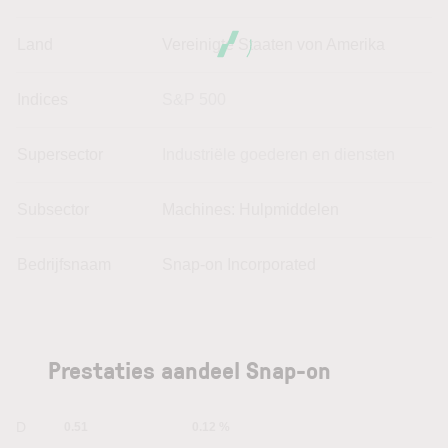
Land
Vereinigte Staaten von Amerika
Indices
S&P 500
Supersector
Industriële goederen en diensten
Subsector
Machines: Hulpmiddelen
Bedrijfsnaam
Snap-on Incorporated
Prestaties aandeel Snap-on
1D
0.51
0.12 %