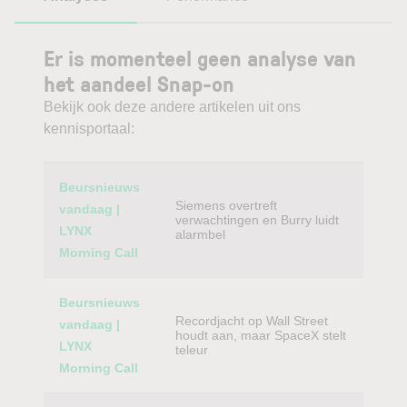
Er is momenteel geen analyse van
het aandeel Snap-on
Bekijk ook deze andere artikelen uit ons
kennisportaal:
Category
Titel
Beursnieuws
Siemens overtreft
vandaag |
verwachtingen en Burry luidt
LYNX
alarmbel
Morning Call
Beursnieuws
Recordjacht op Wall Street
vandaag |
houdt aan, maar SpaceX stelt
LYNX
teleur
Morning Call