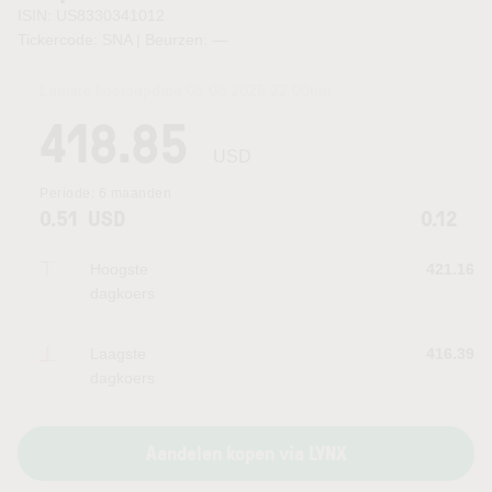
ISIN: US8330341012
Tickercode: SNA | Beurzen:
—
Laatste koersupdate:
05.08.2026 22:00
uur
418.85
USD
Periode:
6 maanden
0.51
USD
0.12
Hoogste
421.16
dagkoers
Laagste
416.39
dagkoers
Aandelen kopen via LYNX