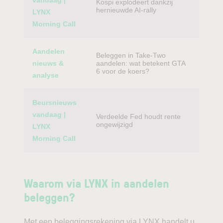
vandaag |
Kospi explodeert dankzij
hernieuwde AI-rally
LYNX
Morning Call
Aandelen
Beleggen in Take-Two
nieuws &
aandelen: wat betekent GTA
6 voor de koers?
analyse
Beursnieuws
vandaag |
Verdeelde Fed houdt rente
ongewijzigd
LYNX
Morning Call
Waarom via LYNX in aandelen
beleggen?
Met een beleggingsrekening via LYNX handelt u