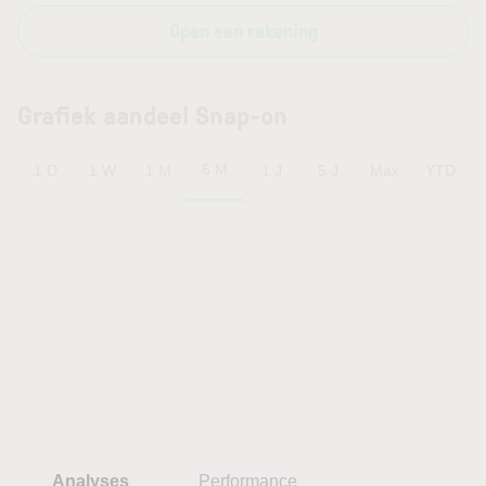
Open een rekening
Grafiek aandeel Snap-on
6 M
1 D
1 W
1 M
1 J
5 J
Max
YTD
Analyses
Performance