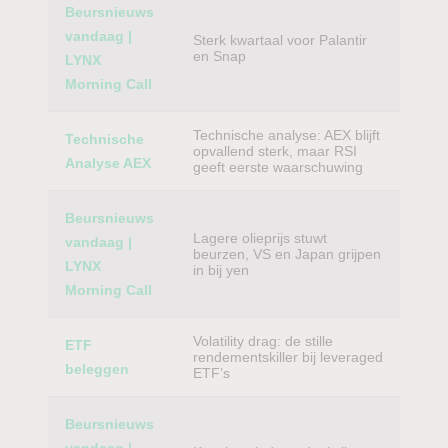
Beursnieuws
vandaag |
Sterk kwartaal voor Palantir
en Snap
LYNX
Morning Call
Technische analyse: AEX blijft
Technische
opvallend sterk, maar RSI
Analyse AEX
geeft eerste waarschuwing
Beursnieuws
Lagere olieprijs stuwt
vandaag |
beurzen, VS en Japan grijpen
LYNX
in bij yen
Morning Call
Volatility drag: de stille
ETF
rendementskiller bij leveraged
beleggen
ETF’s
Beursnieuws