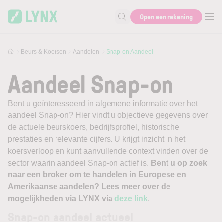
Skip to main content
Open een rekening
Zoek naar informatie
Beurs & Koersen
Aandelen
Snap-on Aandeel
Aandeel Snap-on
Bent u geïnteresseerd in algemene informatie over het
aandeel Snap-on? Hier vindt u objectieve gegevens over
de actuele beurskoers, bedrijfsprofiel, historische
prestaties en relevante cijfers. U krijgt inzicht in het
koersverloop en kunt aanvullende context vinden over de
sector waarin aandeel Snap-on actief is.
Bent u op zoek
naar een broker om te handelen in Europese en
Amerikaanse aandelen? Lees meer over de
mogelijkheden via LYNX via
deze link
.
Snap-on aandeel actueel