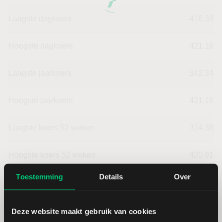
Laagste dagkoers
416,39
Hoogste dagkoers
421,16
Laagste jaarkoers
342,34
Hoogste jaarkoers
421,16
Laagste koers 52 weken
314,38
Hoogste koers 52 weken
420,91
Toestemming
Details
Over
Marktkapitalisatie (mld.)
21,64
Deze website maakt gebruik van cookies