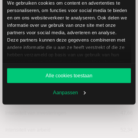
We gebruiken cookies om content en advertenties te
personaliseren, om functies voor social media te bieden
Snap-on: fundamentele cijfers in
en om ons websiteverkeer te analyseren. Ook delen we
USD
informatie over uw gebruik van onze site met onze
partners voor social media, adverteren en analyse.
Deze partners kunnen deze gegevens combineren met
Dividendrendement
--
andere informatie die u aan ze heeft verstrekt of die ze
hebben verzameld op basis van uw gebruik van hun
services. U gaat akkoord met onze cookies als u onze
Omzet ratio
21,44
website blijft gebruiken.
Alle cookies toestaan
Omzet per aandeel
89,66
Aanpassen
Cashflow per aandeel
20,45
Intensiteit van investeringen
47,66
Intensiteit van arbeid
52,34