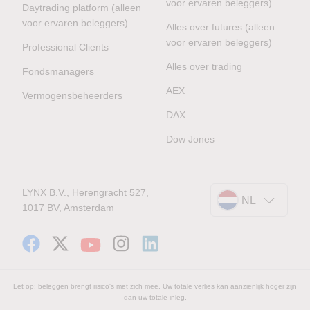
voor ervaren beleggers)
Daytrading platform (alleen
voor ervaren beleggers)
Alles over futures (alleen
voor ervaren beleggers)
Professional Clients
Alles over trading
Fondsmanagers
AEX
Vermogensbeheerders
DAX
Dow Jones
LYNX B.V., Herengracht 527,
NL
1017 BV, Amsterdam
Let op: beleggen brengt risico's met zich mee. Uw totale verlies kan aanzienlijk hoger zijn
dan uw totale inleg.