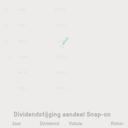
1W
4.02
0.97 %
1M
6.76
1.64 %
6M
49.51
13.4 %
YTD
74.25
21.55 %
1Y
96.78
30.05 %
5Y
195.9
87.87 %
Dividendstijging aandeel Snap-on
Jaar
Dividend
Valuta
Return