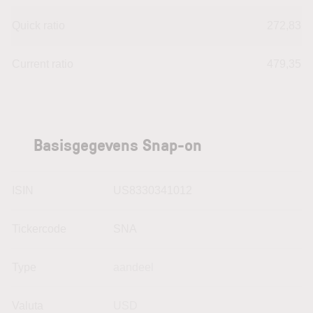
Quick ratio
272,83
Current ratio
479,35
Basisgegevens Snap-on
ISIN
US8330341012
Tickercode
SNA
Type
aandeel
Valuta
USD