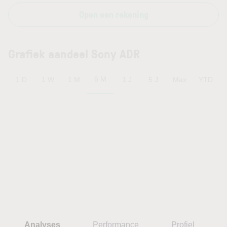
Open een rekening
Grafiek aandeel Sony ADR
6 M
1 D
1 W
1 M
1 J
5 J
Max
YTD
Analyses
Performance
Profiel