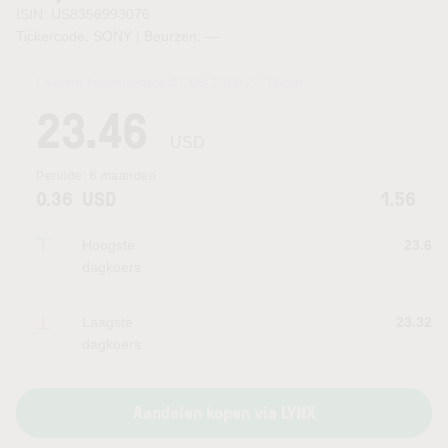
ISIN: US8356993076
Tickercode: SONY | Beurzen:
—
Laatste koersupdate:
07.08.2026 22:15
uur
23.46
USD
Periode:
6 maanden
0.36
USD
1.56
Hoogste
23.6
dagkoers
Laagste
23.32
dagkoers
Aandelen kopen via LYNX