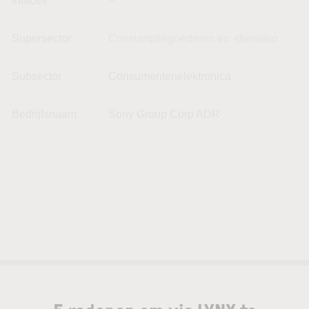
Indices
--
Supersector
Consumptiegoederen en -diensten
Subsector
Consumentenelektronica
Bedrijfsnaam
Sony Group Corp ADR