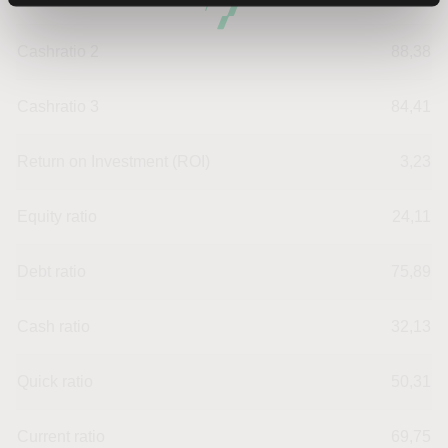
Cashratio 2
88,38
Cashratio 3
84,41
Return on Investment (ROI)
3,23
Equity ratio
24,11
Debt ratio
75,89
Cash ratio
32,13
Quick ratio
50,31
Current ratio
69,75