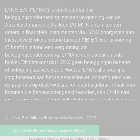
© LYNX B.V. Alle rechten voorbehouden. 2026.
Laatste Beursnieuws in uw mailbox?
Beleggen is risicovol, u kunt meer dan uw inleg verliezen.