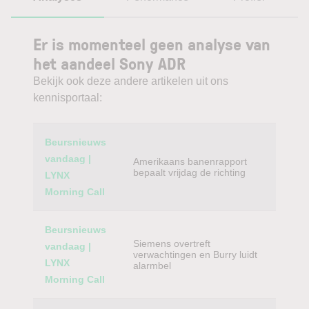
Er is momenteel geen analyse van
het aandeel Sony ADR
Bekijk ook deze andere artikelen uit ons
kennisportaal:
Category
Titel
Beursnieuws
vandaag |
Amerikaans banenrapport
bepaalt vrijdag de richting
LYNX
Morning Call
Beursnieuws
Siemens overtreft
vandaag |
verwachtingen en Burry luidt
LYNX
alarmbel
Morning Call