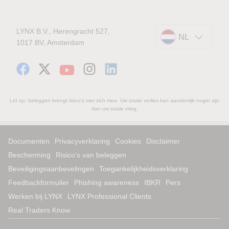
LYNX B.V., Herengracht 527,
NL
1017 BV, Amsterdam
Let op: beleggen brengt risico's met zich mee. Uw totale verlies kan aanzienlijk hoger zijn
dan uw totale inleg.
Documenten
Privacyverklaring
Cookies
Disclaimer
Bescherming
Risico’s van beleggen
Beveiligingsaanbevelingen
Toegankelijkheidsverklaring
Feedbackformulier
Phishing awareness
IBKR
Pers
Werken bij LYNX
LYNX Professional Clients
Real Traders Know