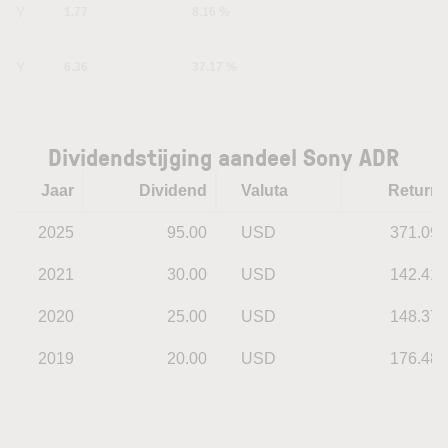
1Y
1.77
8.16 %
5Y
6.36
37.17 %
Dividendstijging aandeel Sony ADR
Jaar
Dividend
Valuta
Return
2025
95.00
USD
371.09
2021
30.00
USD
142.41
2020
25.00
USD
148.37
2019
20.00
USD
176.48