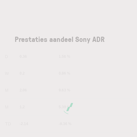
Prestaties aandeel Sony ADR
1D
0.36
1.56 %
1W
0.2
0.86 %
1M
2.06
9.63 %
6M
1.2
5.39 %
YTD
-2.14
-8.36 %