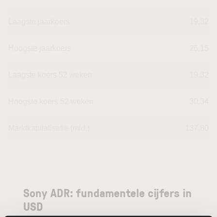
Laagste jaarkoers
19,32
Hoogste jaarkoers
26,15
Laagste koers 52 weken
19,32
Hoogste koers 52 weken
30,34
Marktkapitalisatie (mld.)
137,80
Sony ADR: fundamentele cijfers in
USD