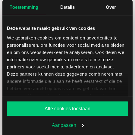
Toestemming
Details
Over
Dividendrendement
--
Deze website maakt gebruik van cookies
Omzet ratio
8,81
We gebruiken cookies om content en advertenties te
personaliseren, om functies voor social media te bieden
Omzet per aandeel
2.141,79
en om ons websiteverkeer te analyseren. Ook delen we
informatie over uw gebruik van onze site met onze
Cashflow per aandeel
383,77
partners voor social media, adverteren en analyse.
Deze partners kunnen deze gegevens combineren met
Intensiteit van investeringen
78,88
andere informatie die u aan ze heeft verstrekt of die ze
hebben verzameld op basis van uw gebruik van hun
services. U gaat akkoord met onze cookies als u onze
Intensiteit van arbeid
21,12
website blijft gebruiken.
Alle cookies toestaan
Werkkapitaal (mln.)
--
Aanpassen
Cashratio 1
30,57