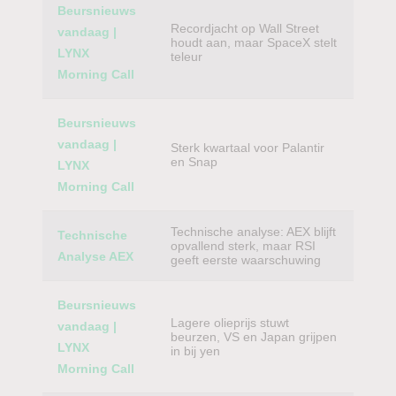
Beursnieuws
Recordjacht op Wall Street
vandaag |
houdt aan, maar SpaceX stelt
LYNX
teleur
Morning Call
Beursnieuws
vandaag |
Sterk kwartaal voor Palantir
en Snap
LYNX
Morning Call
Technische analyse: AEX blijft
Technische
opvallend sterk, maar RSI
Analyse AEX
geeft eerste waarschuwing
Beursnieuws
Lagere olieprijs stuwt
vandaag |
beurzen, VS en Japan grijpen
LYNX
in bij yen
Morning Call