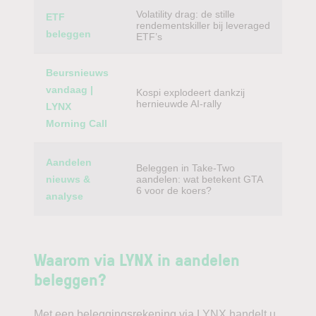
Volatility drag: de stille
ETF
rendementskiller bij leveraged
beleggen
ETF’s
Beursnieuws
vandaag |
Kospi explodeert dankzij
hernieuwde AI-rally
LYNX
Morning Call
Aandelen
Beleggen in Take-Two
nieuws &
aandelen: wat betekent GTA
6 voor de koers?
analyse
Waarom via LYNX in aandelen
beleggen?
Met een beleggingsrekening via LYNX handelt u