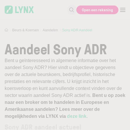
Skip to main content
Open een rekening
Zoek naar informatie
Beurs & Koersen
Aandelen
Sony ADR Aandeel
Aandeel Sony ADR
Bent u geïnteresseerd in algemene informatie over het
aandeel Sony ADR? Hier vindt u objectieve gegevens
over de actuele beurskoers, bedrijfsprofiel, historische
prestaties en relevante cijfers. U krijgt inzicht in het
koersverloop en kunt aanvullende context vinden over de
sector waarin aandeel Sony ADR actief is.
Bent u op zoek
naar een broker om te handelen in Europese en
Amerikaanse aandelen? Lees meer over de
mogelijkheden via LYNX via
deze link
.
Sony ADR aandeel actueel