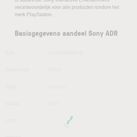
verantwoordelijk voor alle producten rondom het
merk PlayStation.
Basisgegevens aandeel Sony ADR
ISIN
US8356993076
Tickercode
SONY
Type
aandeel
Valuta
USD
Land
--