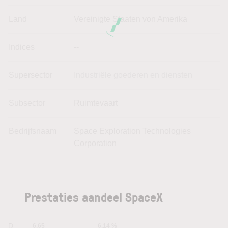
Land
Vereinigte Staaten von Amerika
Indices
--
Supersector
Industriële goederen en diensten
Subsector
Ruimtevaart
Bedrijfsnaam
Space Exploration Technologies
Corporation
Prestaties aandeel SpaceX
1D
6.65
6.14 %