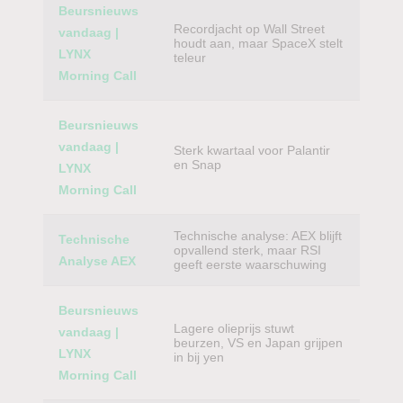
Beursnieuws
Recordjacht op Wall Street
vandaag |
houdt aan, maar SpaceX stelt
LYNX
teleur
Morning Call
Beursnieuws
vandaag |
Sterk kwartaal voor Palantir
en Snap
LYNX
Morning Call
Technische analyse: AEX blijft
Technische
opvallend sterk, maar RSI
Analyse AEX
geeft eerste waarschuwing
Beursnieuws
Lagere olieprijs stuwt
vandaag |
beurzen, VS en Japan grijpen
LYNX
in bij yen
Morning Call