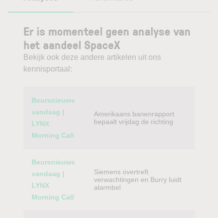
Er is momenteel geen analyse van
het aandeel SpaceX
Bekijk ook deze andere artikelen uit ons
kennisportaal:
Category
Titel
Beursnieuws
vandaag |
Amerikaans banenrapport
bepaalt vrijdag de richting
LYNX
Morning Call
Beursnieuws
Siemens overtreft
vandaag |
verwachtingen en Burry luidt
LYNX
alarmbel
Morning Call