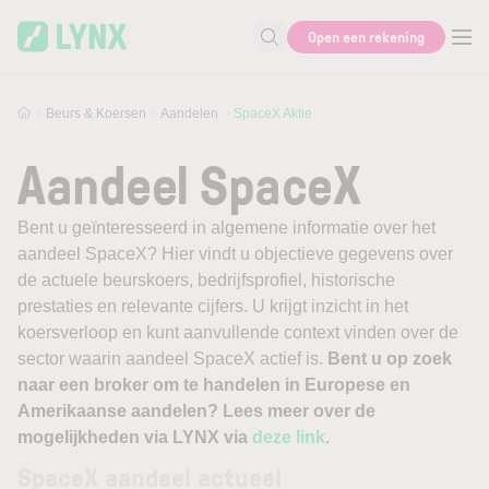
Skip to main content
Open een rekening
Zoek naar informatie
Beurs & Koersen
Aandelen
SpaceX Aktie
Aandeel SpaceX
Bent u geïnteresseerd in algemene informatie over het
aandeel SpaceX? Hier vindt u objectieve gegevens over
de actuele beurskoers, bedrijfsprofiel, historische
prestaties en relevante cijfers. U krijgt inzicht in het
koersverloop en kunt aanvullende context vinden over de
sector waarin aandeel SpaceX actief is.
Bent u op zoek
naar een broker om te handelen in Europese en
Amerikaanse aandelen? Lees meer over de
mogelijkheden via LYNX via
deze link
.
SpaceX aandeel actueel