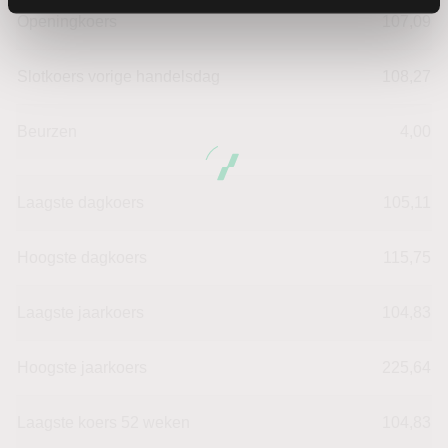
Openingkoers
107,09
Slotkoers vorige handelsdag
108,27
Beurzen
4,00
Laagste dagkoers
105,11
Hoogste dagkoers
115,75
Laagste jaarkoers
104,83
Hoogste jaarkoers
225,64
Laagste koers 52 weken
104,83