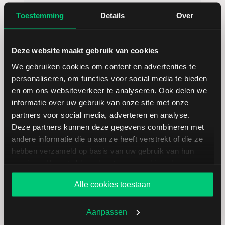
Toestemming
Details
Over
Deze website maakt gebruik van cookies
We gebruiken cookies om content en advertenties te
personaliseren, om functies voor social media te bieden
Koersdetails aandeel SpaceX
en om ons websiteverkeer te analyseren. Ook delen we
informatie over uw gebruik van onze site met onze
partners voor social media, adverteren en analyse.
Datum | Tijd
06.08.26 | 22:15
Deze partners kunnen deze gegevens combineren met
andere informatie die u aan ze heeft verstrekt of die ze
hebben verzameld op basis van uw gebruik van hun
Koers
114,92
services. U gaat akkoord met onze cookies als u onze
website blijft gebruiken.
Verandering in USD
6.65
Alle cookies toestaan
Verandering in %
6.1420522767156
Aanpassen