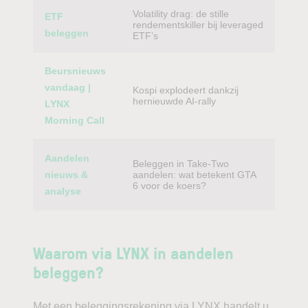
Volatility drag: de stille
ETF
rendementskiller bij leveraged
beleggen
ETF’s
Beursnieuws
vandaag |
Kospi explodeert dankzij
hernieuwde AI-rally
LYNX
Morning Call
Aandelen
Beleggen in Take-Two
nieuws &
aandelen: wat betekent GTA
6 voor de koers?
analyse
Waarom via LYNX in aandelen
beleggen?
Met een beleggingsrekening via LYNX handelt u