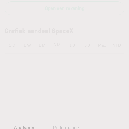
Open een rekening
Grafiek aandeel SpaceX
6 M
1 D
1 W
1 M
1 J
5 J
Max
YTD
Analyses
Performance