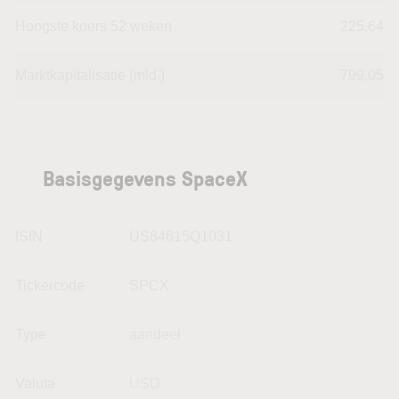
Hoogste koers 52 weken
225,64
Marktkapitalisatie (mld.)
799,05
Basisgegevens SpaceX
ISIN
US84615Q1031
Tickercode
SPCX
Type
aandeel
Valuta
USD