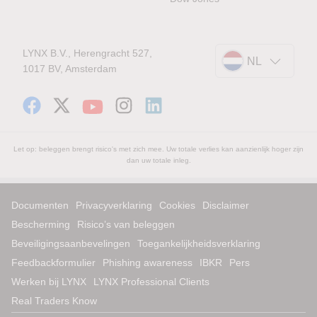
LYNX B.V., Herengracht 527,
NL
1017 BV, Amsterdam
Let op: beleggen brengt risico's met zich mee. Uw totale verlies kan aanzienlijk hoger zijn
dan uw totale inleg.
Documenten
Privacyverklaring
Cookies
Disclaimer
Bescherming
Risico’s van beleggen
Beveiligingsaanbevelingen
Toegankelijkheidsverklaring
Feedbackformulier
Phishing awareness
IBKR
Pers
Werken bij LYNX
LYNX Professional Clients
Real Traders Know