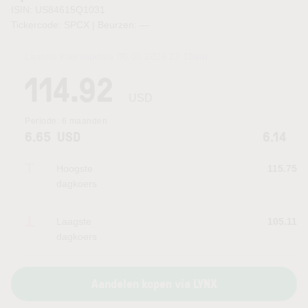
ISIN: US84615Q1031
Tickercode: SPCX | Beurzen:
—
Laatste koersupdate:
06.08.2026 22:15
uur
114.92
USD
Periode:
6 maanden
6.65
USD
6.14
Hoogste
115.75
dagkoers
Laagste
105.11
dagkoers
Aandelen kopen via LYNX