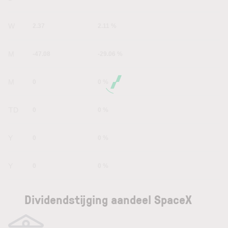
1W
2.37
2.11 %
1M
-47.08
-29.06 %
6M
0
0 %
YTD
0
0 %
1Y
0
0 %
5Y
0
0 %
Dividendstijging aandeel SpaceX