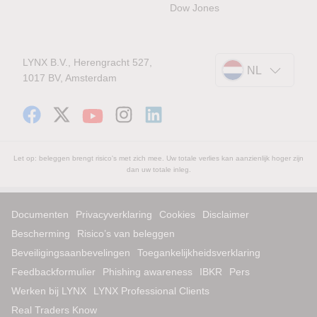
Dow Jones
LYNX B.V., Herengracht 527,
NL
1017 BV, Amsterdam
Let op: beleggen brengt risico's met zich mee. Uw totale verlies kan aanzienlijk hoger zijn
dan uw totale inleg.
Documenten
Privacyverklaring
Cookies
Disclaimer
Bescherming
Risico’s van beleggen
Beveiligingsaanbevelingen
Toegankelijkheidsverklaring
Feedbackformulier
Phishing awareness
IBKR
Pers
Werken bij LYNX
LYNX Professional Clients
Real Traders Know