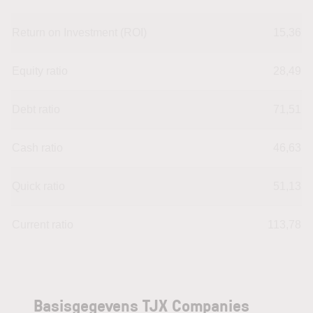
Return on Investment (ROI)
15,36
Equity ratio
28,49
Debt ratio
71,51
Cash ratio
46,63
Quick ratio
51,13
Current ratio
113,78
Basisgegevens TJX Companies