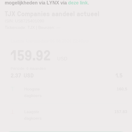
mogelijkheden via LYNX via
deze link
.
TJX Companies aandeel actueel
ISIN: US8725401090
Tickercode: TJX | Beurzen:
—
Laatste koersupdate:
05.08.2026 22:46
uur
159.92
USD
Periode:
6 maanden
2.37
USD
1.5
Hoogste
160.5
dagkoers
Laagste
157.83
dagkoers