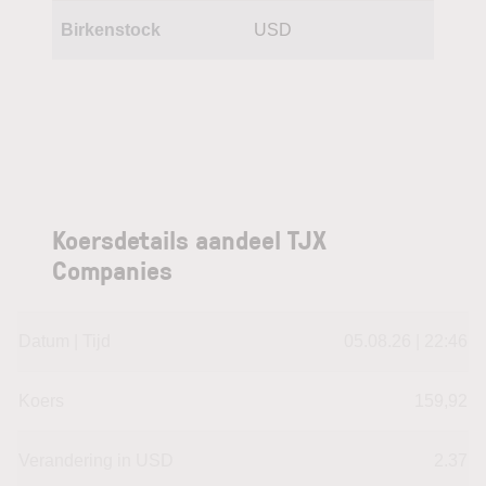
Birkenstock
USD
Koersdetails aandeel TJX
Companies
Datum | Tijd
05.08.26 | 22:46
Koers
159,92
Verandering in USD
2.37