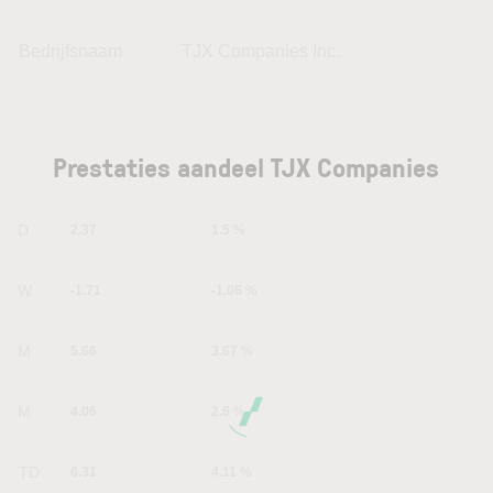
Bedrijfsnaam
TJX Companies Inc.
Prestaties aandeel TJX Companies
1D
2.37
1.5 %
1W
-1.71
-1.06 %
1M
5.66
3.67 %
6M
4.06
2.6 %
YTD
6.31
4.11 %