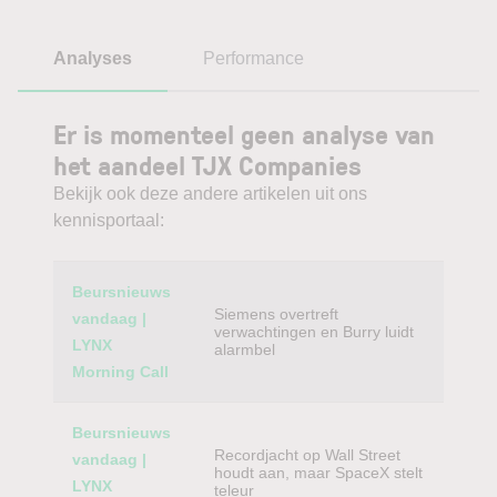
Analyses
Performance
Er is momenteel geen analyse van
het aandeel TJX Companies
Bekijk ook deze andere artikelen uit ons
kennisportaal:
Category
Titel
Beursnieuws
Siemens overtreft
vandaag |
verwachtingen en Burry luidt
LYNX
alarmbel
Morning Call
Beursnieuws
Recordjacht op Wall Street
vandaag |
houdt aan, maar SpaceX stelt
LYNX
teleur