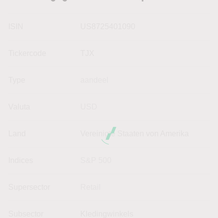
ISIN
US8725401090
Tickercode
TJX
Type
aandeel
Valuta
USD
Land
Vereinigte Staaten von Amerika
Indices
S&P 500
Supersector
Retail
Subsector
Kledingwinkels