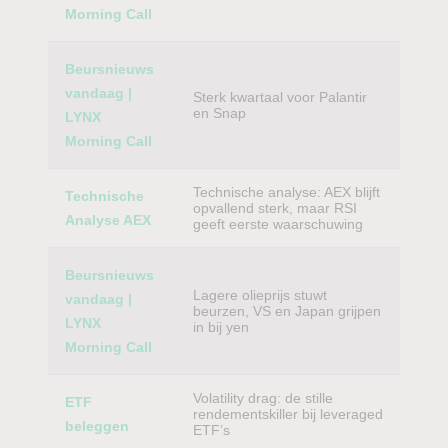
Morning Call
Beursnieuws
vandaag |
Sterk kwartaal voor Palantir
en Snap
LYNX
Morning Call
Technische analyse: AEX blijft
Technische
opvallend sterk, maar RSI
Analyse AEX
geeft eerste waarschuwing
Beursnieuws
Lagere olieprijs stuwt
vandaag |
beurzen, VS en Japan grijpen
LYNX
in bij yen
Morning Call
Volatility drag: de stille
ETF
rendementskiller bij leveraged
beleggen
ETF’s