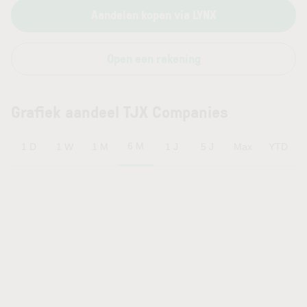
Aandelen kopen via LYNX
Open een rekening
Grafiek aandeel TJX Companies
6 M
1 D
1 W
1 M
1 J
5 J
Max
YTD