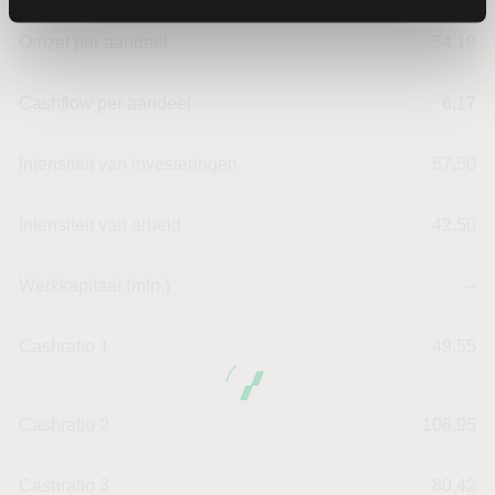
Omzet per aandeel
54,19
Cashflow per aandeel
6,17
Intensiteit van investeringen
57,50
Intensiteit van arbeid
42,50
Werkkapitaal (mln.)
--
Cashratio 1
49,55
Cashratio 2
108,95
Cashratio 3
80,42