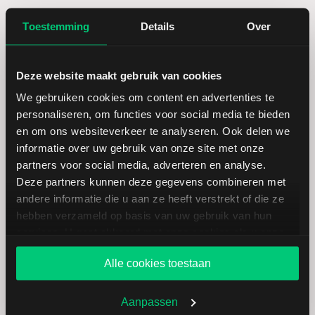
Toestemming
Details
Over
Laagste koers 52 weken
126,30
Hoogste koers 52 weken
170,00
Deze website maakt gebruik van cookies
We gebruiken cookies om content en advertenties te
Marktkapitalisatie (mld.)
174,05
personaliseren, om functies voor social media te bieden
en om ons websiteverkeer te analyseren. Ook delen we
informatie over uw gebruik van onze site met onze
partners voor social media, adverteren en analyse.
Deze partners kunnen deze gegevens combineren met
TJX Companies: fundamentele
andere informatie die u aan ze heeft verstrekt of die ze
cijfers in USD
hebben verzameld op basis van uw gebruik van hun
services. U gaat akkoord met onze cookies als u onze
website blijft gebruiken.
Alle cookies toestaan
Dividendrendement
--
Aanpassen
Omzet ratio
9,10