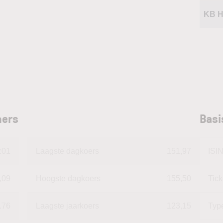
KB 
hers
Basi
:01
Laagste dagkoers
151,97
ISI
,09
Hoogste dagkoers
155,50
Tic
.76
Laagste jaarkoers
123,15
Typ