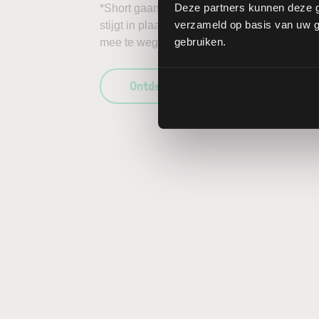
Deze partners kunnen deze g
*Short gaan in bijvoorbeeld het aandeel Toll
verzameld op basis van uw ge
stijgt in plaats van daalt, kunnen de verlie
gebruiken.
mee te wegen in uw beleggingsbeslissing en
Ontdek wat LYNX uniek maakt als b