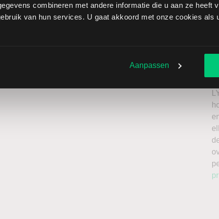
egevens combineren met andere informatie die u aan ze heeft ve
 Brothers brengt extra risico’s met zich mee: als de koers
bruik van hun services. U gaat akkoord met onze cookies als u 
zen onbeperkt oplopen. Het is belangrijk om deze risico’s
 enkel te beleggen met kapitaal dat u kunt missen.
Ik
roker
n
Aanpassen
a
n
L
h
en
el
de
o
p
pr