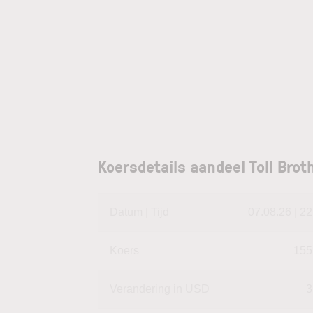
Koersdetails aandeel Toll Brot
Datum | Tijd
07.08.26 | 22
Koers
155
Verandering in USD
3