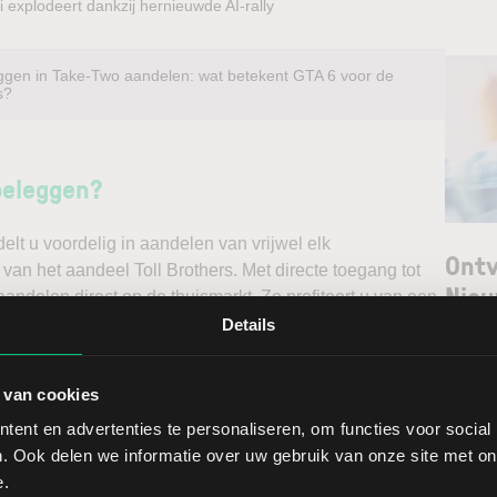
 explodeert dankzij hernieuwde AI-rally
ggen in Take-Two aandelen: wat betekent GTA 6 voor de
s?
beleggen?
t u voordelig in aandelen van vrijwel elk
Ontv
 van het aandeel Toll Brothers. Met directe toegang tot
Nieu
andelen direct op de thuismarkt. Zo profiteert u van een
ndelen doet u daarnaast via een stabiel platform met
Details
t gedegen analyses kunt maken. Belegt u met het oog op
Selec
erwacht u een dalende koers en gaat u short*?
 van cookies
W
ent en advertenties te personaliseren, om functies voor social
ggen. Ontdek alle voordelen van beleggen via een
L
. Ook delen we informatie over uw gebruik van onze site met on
t.
T
e.