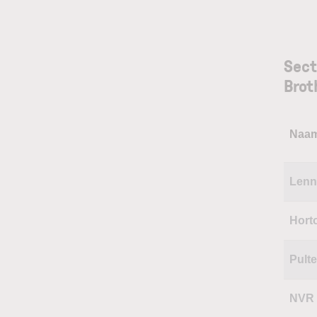
Sect
Brot
Naa
Lenn
Hort
Pult
NVR