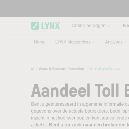
Skip to main content
Online beleggen
Ke
Home
LYNX Masterclass
Analyses
Beurs & Koersen
Aandelen
Toll Brothers Aandeel
Aandeel Toll 
Bent u geïnteresseerd in algemene informatie ov
gegevens over de actuele beurskoers, bedrijfsprofi
inzicht in het koersverloop en kunt aanvullende
actief is.
Bent u op zoek naar een broker om 