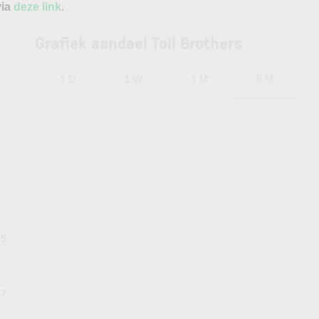
via
deze link
.
Grafiek aandeel Toll Brothers
6 M
1 D
1 W
1 M
.5
97