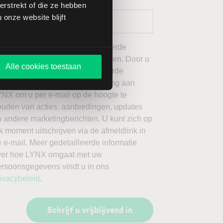
rstrekt of die ze hebben
onze website blijft
 wil graag de door mij geselecteerde
ieuwsbrieven van LYNX ontvangen. Door u
Alle cookies toestaan
an te melden voor de geselecteerde
ieuwsbrieven, geeft u toestemming aan
YNX om u per e-mail op de hoogte te
ouden van acties, aanbiedingen, updates
 andere marketingberichten. U kunt zich op
k moment uitschrijven via de afmeldlink in
 e-mail. Meer gedetailleerde informatie
ver hoe LYNX omgaat met uw
ersoonsgegevens vindt u in ons
ivacybeleid
.
Schrijf u vrijblijvend in