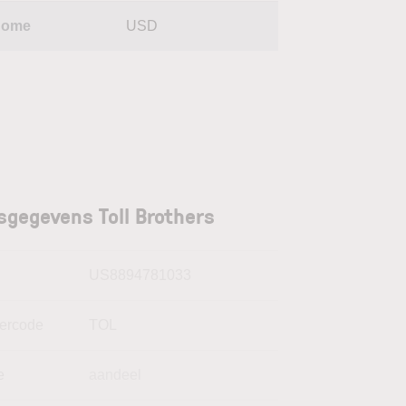
Home
USD
sgegevens Toll Brothers
N
US8894781033
kercode
TOL
e
aandeel