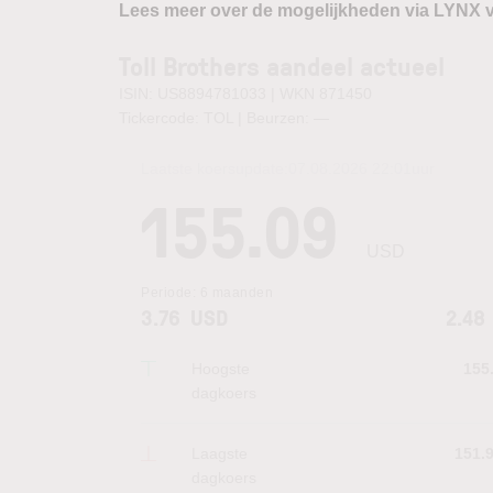
Lees meer over de mogelijkheden via LYNX 
Toll Brothers aandeel actueel
ISIN: US8894781033 | WKN 871450
Tickercode: TOL | Beurzen:
—
Laatste koersupdate:
07.08.2026 22:01
uur
155.09
USD
Periode:
6 maanden
3.76
USD
2.48
Hoogste
155
dagkoers
Laagste
151.
dagkoers