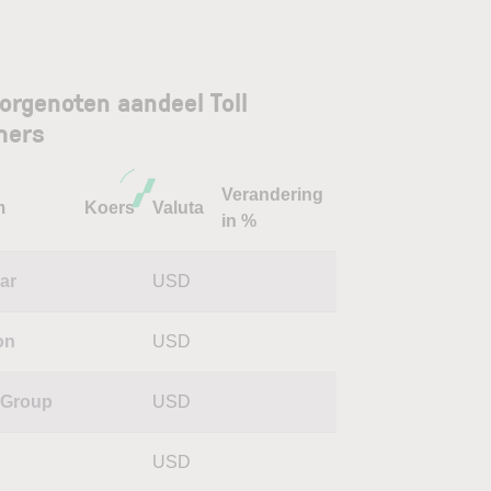
orgenoten aandeel Toll
hers
Verandering
m
Koers
Valuta
in %
ar
USD
on
USD
eGroup
USD
USD