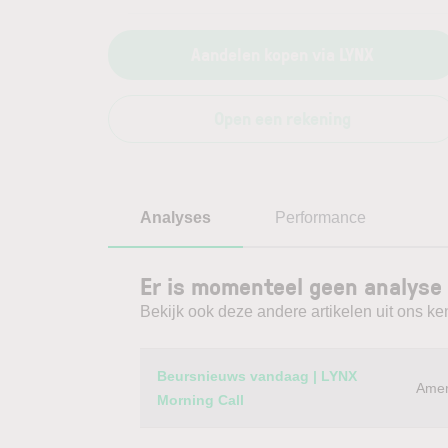
Aandelen kopen via LYNX
Open een rekening
Analyses
Performance
Er is momenteel geen analyse 
Bekijk ook deze andere artikelen uit ons ke
Category
Titel
Beursnieuws vandaag | LYNX
Amer
Morning Call