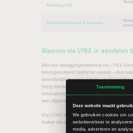
Kospi
Morning Call
Bele
Aandelen nieuws & analyse
koer
Waarom via LYNX in aandelen 
Met een beleggingsrekening via LYNX handel
beursgenoteerd bedrijf ter wereld – dus ook
wereldwijde beurzen koopt u buitenlandse a
hoog handelsvolume en een lage spread. Ha
Toestemming
innovatieve trading tools, waarmee u direc
een stijgende koers door long te gaan, of v
Deze website maakt gebruik
We gebruiken cookies om cont
Via LYNX maakt u de volgende stap in bele
websiteverkeer te analyseren
broker die aandelenbeleggers serieus neem
media, adverteren en analys