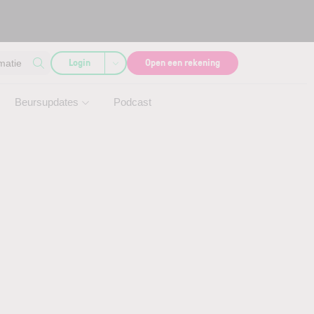
Login
Open een rekening
matie
Beursupdates
Podcast