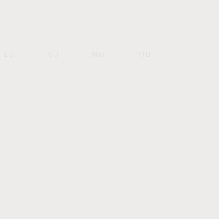
1 J
5 J
Max
YTD