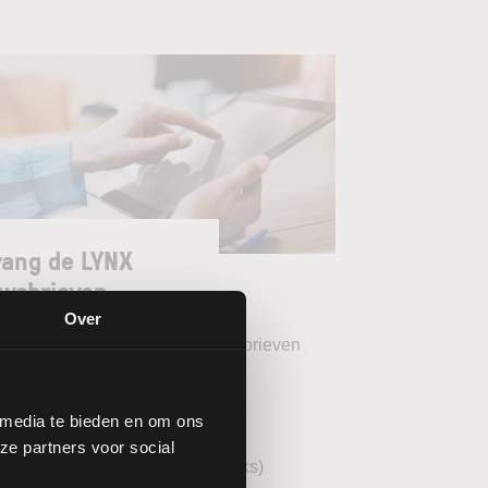
ang de LYNX
wsbrieven
Over
teer uw gewenste LYNX Nieuwsbrieven
eekoverzicht (wekelijks)
 media te bieden en om ons
YNX Morning Call (dagelijks)
ze partners voor social
echnische analyse AEX (wekelijks)