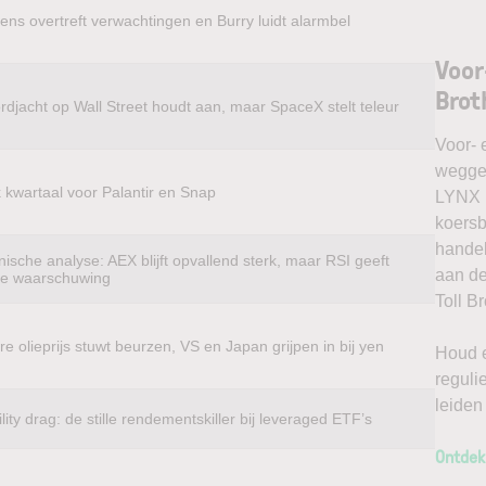
ens overtreft verwachtingen en Burry luidt alarmbel
Voor
Brot
rdjacht op Wall Street houdt aan, maar SpaceX stelt teleur
Voor- 
weggel
k kwartaal voor Palantir en Snap
LYNX k
koersb
handel
ische analyse: AEX blijft opvallend sterk, maar RSI geeft
aan de
te waarschuwing
Toll B
e olieprijs stuwt beurzen, VS en Japan grijpen in bij yen
Houd e
reguli
leiden
ility drag: de stille rendementskiller bij leveraged ETF’s
Ontdek