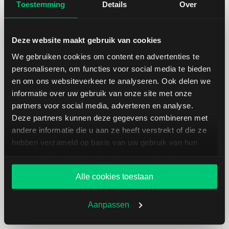
Toestemming
Details
Over
Koersdetails aandeel Trimble
Navigation
Deze website maakt gebruik van cookies
We gebruiken cookies om content en advertenties te
personaliseren, om functies voor social media te bieden
Datum | Tijd
07.08.26 | 22:00
en om ons websiteverkeer te analyseren. Ook delen we
informatie over uw gebruik van onze site met onze
Koers
59,51
partners voor social media, adverteren en analyse.
Deze partners kunnen deze gegevens combineren met
andere informatie die u aan ze heeft verstrekt of die ze
Verandering in USD
0.96
hebben verzameld op basis van uw gebruik van hun
services. U gaat akkoord met onze cookies als u onze
Verandering in %
1.6396242527754
website blijft gebruiken.
Alle cookies toestaan
Openingkoers
58,80
Aanpassen
Slotkoers vorige handelsdag
58,55