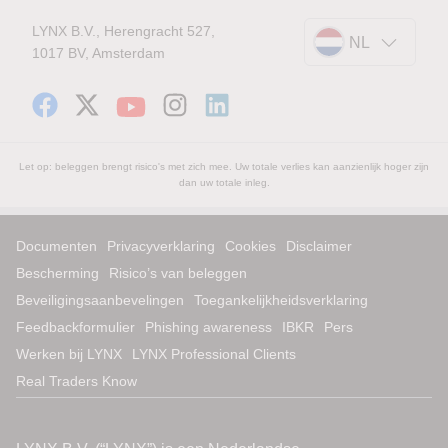
LYNX B.V., Herengracht 527,
NL
1017 BV, Amsterdam
Let op: beleggen brengt risico's met zich mee. Uw totale verlies kan aanzienlijk hoger zijn
dan uw totale inleg.
Documenten
Privacyverklaring
Cookies
Disclaimer
Bescherming
Risico’s van beleggen
Beveiligingsaanbevelingen
Toegankelijkheidsverklaring
Feedbackformulier
Phishing awareness
IBKR
Pers
Werken bij LYNX
LYNX Professional Clients
Real Traders Know