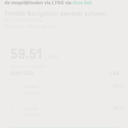
de mogelijkheden via LYNX via
deze link
.
Trimble Navigation aandeel actueel
ISIN: US8962391004
Tickercode: TRMB | Beurzen:
—
Laatste koersupdate:
07.08.2026 22:00
uur
59.51
USD
Periode:
6 maanden
0.96
USD
1.64
Hoogste
59.87
dagkoers
Laagste
58.33
dagkoers