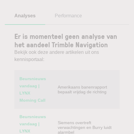
Analyses
Performance
Er is momenteel geen analyse van
het aandeel Trimble Navigation
Bekijk ook deze andere artikelen uit ons
kennisportaal:
Category
Titel
Beursnieuws
vandaag |
Amerikaans banenrapport
bepaalt vrijdag de richting
LYNX
Morning Call
Beursnieuws
Siemens overtreft
vandaag |
verwachtingen en Burry luidt
LYNX
alarmbel