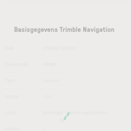
Basisgegevens Trimble Navigation
ISIN
US8962391004
Tickercode
TRMB
Type
aandeel
Valuta
USD
Land
Vereinigte Staaten von Amerika
Indices
--