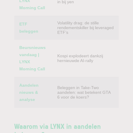
LYNX
in bij yen
Morning Call
Volatility drag: de stille
ETF
rendementskiller bij leveraged
beleggen
ETF’s
Beursnieuws
vandaag |
Kospi explodeert dankzij
hernieuwde AI-rally
LYNX
Morning Call
Aandelen
Beleggen in Take-Two
nieuws &
aandelen: wat betekent GTA
6 voor de koers?
analyse
Waarom via LYNX in aandelen