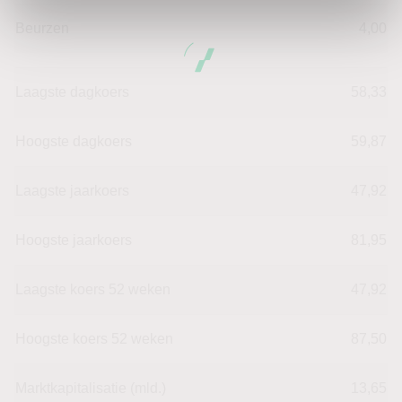
Beurzen
4,00
Laagste dagkoers
58,33
Hoogste dagkoers
59,87
Laagste jaarkoers
47,92
Hoogste jaarkoers
81,95
Laagste koers 52 weken
47,92
Hoogste koers 52 weken
87,50
Marktkapitalisatie (mld.)
13,65