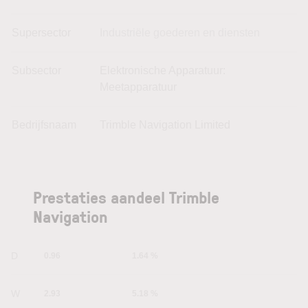
Supersector
Industriële goederen en diensten
Subsector
Elektronische Apparatuur:
Meetapparatuur
Bedrijfsnaam
Trimble Navigation Limited
Prestaties aandeel Trimble
Navigation
1D
0.96
1.64 %
1W
2.93
5.18 %