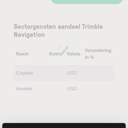
Sectorgenoten aandeel Trimble
Navigation
Verandering
Naam
Koers
Valuta
in %
Cognex
USD
Ametek
USD