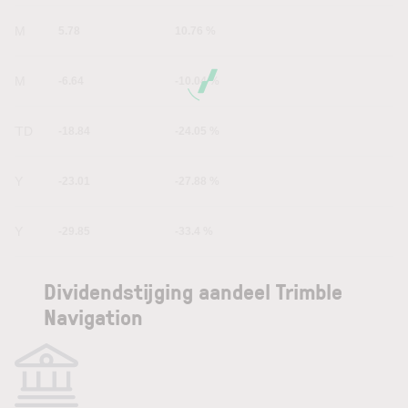
1M
5.78
10.76 %
6M
-6.64
-10.04 %
YTD
-18.84
-24.05 %
1Y
-23.01
-27.88 %
5Y
-29.85
-33.4 %
Dividendstijging aandeel Trimble
Navigation