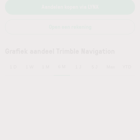
Aandelen kopen via LYNX
Open een rekening
Grafiek aandeel Trimble Navigation
6 M
1 D
1 W
1 M
1 J
5 J
Max
YTD