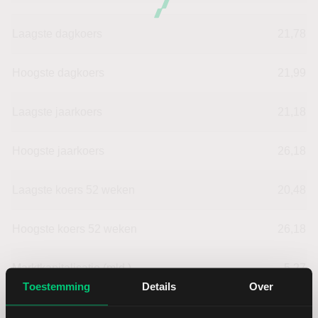
Laagste dagkoers
21,78
Hoogste dagkoers
21,99
Laagste jaarkoers
21,18
Hoogste jaarkoers
26,18
Laagste koers 52 weken
20,48
Hoogste koers 52 weken
26,18
Marktkapitalisatie (mld.)
5,27
Toestemming
Details
Over