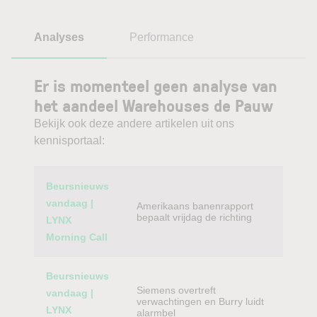
Analyses
Performance
Er is momenteel geen analyse van
het aandeel Warehouses de Pauw
Bekijk ook deze andere artikelen uit ons
kennisportaal:
Category
Titel
Beursnieuws
vandaag |
Amerikaans banenrapport
bepaalt vrijdag de richting
LYNX
Morning Call
Beursnieuws
Siemens overtreft
vandaag |
verwachtingen en Burry luidt
LYNX
alarmbel