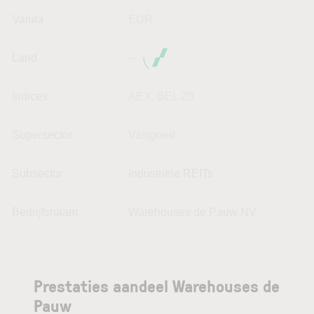
Valuta
EUR
Land
--
Indices
AEX
,
BEL 20
Supersector
Vastgoed
Subsector
Industriële REITs
Bedrijfsnaam
Warehouses de Pauw NV
Prestaties aandeel Warehouses de
Pauw