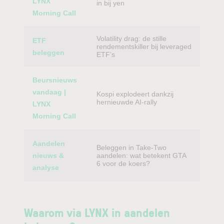
LYNX
in bij yen
Morning Call
Volatility drag: de stille
ETF
rendementskiller bij leveraged
beleggen
ETF’s
Beursnieuws
vandaag |
Kospi explodeert dankzij
hernieuwde AI-rally
LYNX
Morning Call
Aandelen
Beleggen in Take-Two
nieuws &
aandelen: wat betekent GTA
6 voor de koers?
analyse
Waarom via LYNX in aandelen