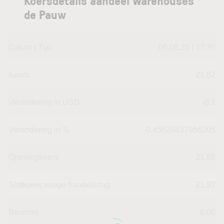
Koersdetails aandeel Warehouses
de Pauw
Datum | Tijd
06.08.26 | 17:35
Koers
21,82
Verandering in USD
-0.1
Verandering in %
-0.45620437956205
Openingkoers
21,88
Slotkoers vorige handelsdag
21,92
Beurzen
6,00