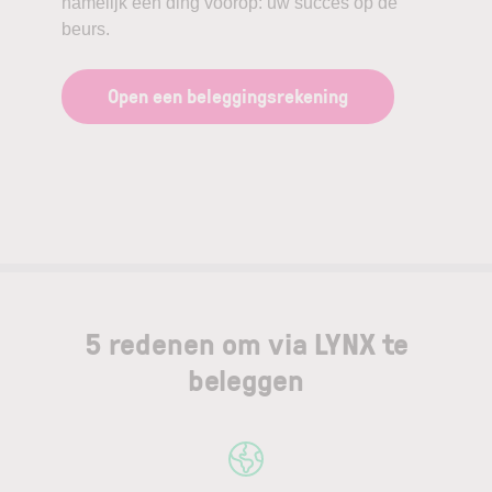
namelijk één ding voorop: uw succes op de
beurs.
Open een beleggingsrekening
5 redenen om via LYNX te
beleggen