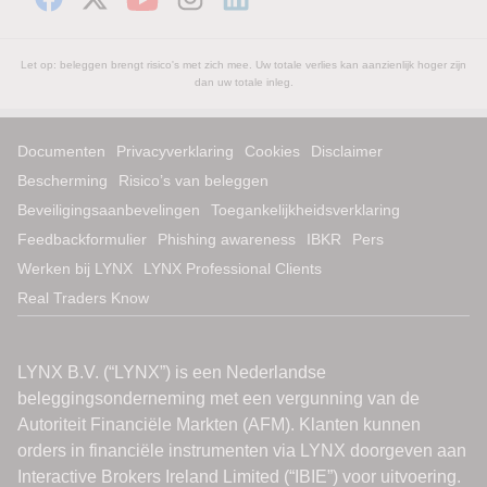
Let op: beleggen brengt risico's met zich mee. Uw totale verlies kan aanzienlijk hoger zijn
dan uw totale inleg.
Documenten
Privacyverklaring
Cookies
Disclaimer
Bescherming
Risico’s van beleggen
Beveiligingsaanbevelingen
Toegankelijkheidsverklaring
Feedbackformulier
Phishing awareness
IBKR
Pers
Werken bij LYNX
LYNX Professional Clients
Real Traders Know