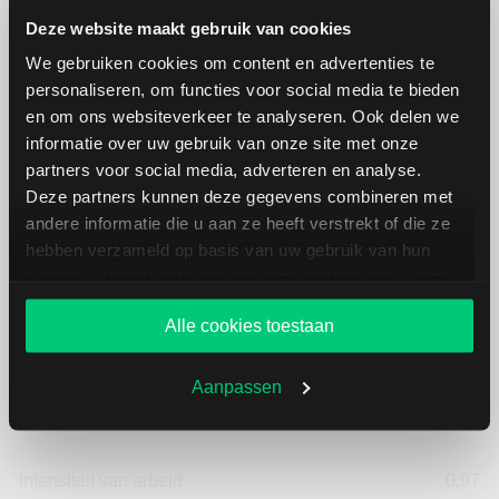
Deze website maakt gebruik van cookies
Warehouses de Pauw:
We gebruiken cookies om content en advertenties te
personaliseren, om functies voor social media te bieden
fundamentele cijfers in EUR
en om ons websiteverkeer te analyseren. Ook delen we
informatie over uw gebruik van onze site met onze
partners voor social media, adverteren en analyse.
Dividendrendement
--
Deze partners kunnen deze gegevens combineren met
andere informatie die u aan ze heeft verstrekt of die ze
Omzet ratio
67,57
hebben verzameld op basis van uw gebruik van hun
services. U gaat akkoord met onze cookies als u onze
Omzet per aandeel
2,27
website blijft gebruiken.
Alle cookies toestaan
Cashflow per aandeel
1,73
Aanpassen
Intensiteit van investeringen
99,03
Intensiteit van arbeid
0,97