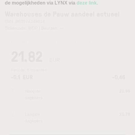
de mogelijkheden via LYNX via
deze link
.
Warehouses de Pauw aandeel actueel
ISIN: BE0974349814
Tickercode: WDP | Beurzen:
—
Laatste koersupdate:
06.08.2026 17:35
uur
21.82
EUR
Periode:
6 maanden
-0.1
EUR
-0.46
Hoogste
21.99
dagkoers
Laagste
21.78
dagkoers