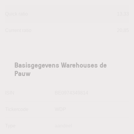
Quick ratio
13,33
Current ratio
20,85
Basisgegevens Warehouses de
Pauw
ISIN
BE0974349814
Tickercode
WDP
Type
aandeel