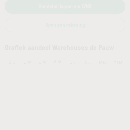
Aandelen kopen via LYNX
Open een rekening
Grafiek aandeel Warehouses de Pauw
6 M
1 D
1 W
1 M
1 J
5 J
Max
YTD