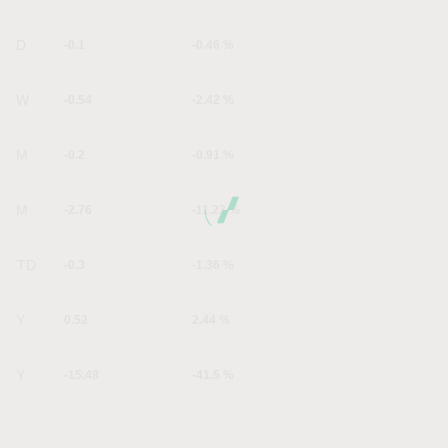
1D
-0.1
-0.46 %
1W
-0.54
-2.42 %
1M
-0.2
-0.91 %
6M
-2.76
-11.23 %
YTD
-0.3
-1.36 %
1Y
0.52
2.44 %
5Y
-15.48
-41.5 %