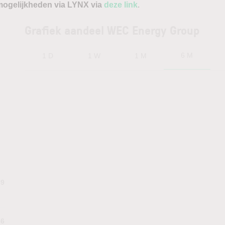
ogelijkheden via LYNX via
deze link
.
Grafiek aandeel WEC Energy Group
6 M
1 D
1 W
1 M
69
36