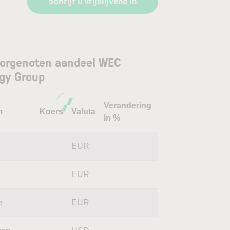
Schrijf u vrijblijvend in
orgenoten aandeel WEC
gy Group
Verandering
m
Koers
Valuta
in %
N
EUR
EUR
e
EUR