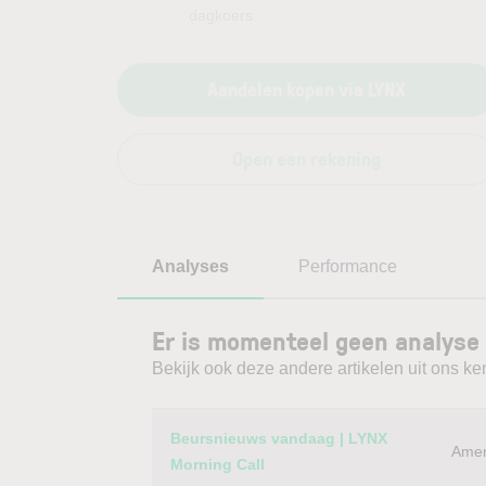
dagkoers
Aandelen kopen via LYNX
Open een rekening
Analyses
Performance
Er is momenteel geen analyse
Bekijk ook deze andere artikelen uit ons ke
Category
Titel
Beursnieuws vandaag | LYNX
Amer
Morning Call