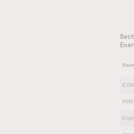
Sect
Ener
Naa
E.O
RWE
Engi