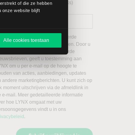
echnische analyse AEX (wekelijks)
rstrekt of die ze hebben
onze website blijft
 wil graag de door mij geselecteerde
Alle cookies toestaan
ieuwsbrieven van LYNX ontvangen. Door u
an te melden voor de geselecteerde
ieuwsbrieven, geeft u toestemming aan
YNX om u per e-mail op de hoogte te
ouden van acties, aanbiedingen, updates
 andere marketingberichten. U kunt zich op
k moment uitschrijven via de afmeldlink in
 e-mail. Meer gedetailleerde informatie
ver hoe LYNX omgaat met uw
ersoonsgegevens vindt u in ons
ivacybeleid
.