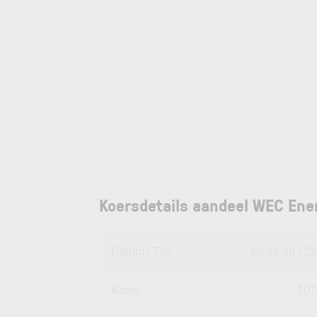
Koersdetails aandeel WEC Ene
Datum | Tijd
06.08.26 | 22
Koers
107