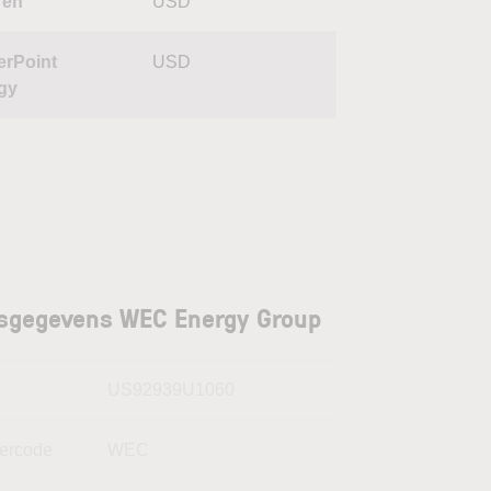
ren
USD
erPoint
USD
gy
sgegevens WEC Energy Group
N
US92939U1060
kercode
WEC