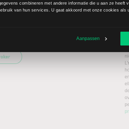
T
egevens combineren met andere informatie die u aan ze heeft ve
t.
bruik van hun services. U gaat akkoord met onze cookies als u 
C Energy Group brengt extra risico’s met zich mee: als
 de verliezen onbeperkt oplopen. Het is belangrijk om deze
issing en enkel te beleggen met kapitaal dat u kunt
Ik
Aanpassen
n
a
roker
n
L
h
en
el
de
o
p
pr