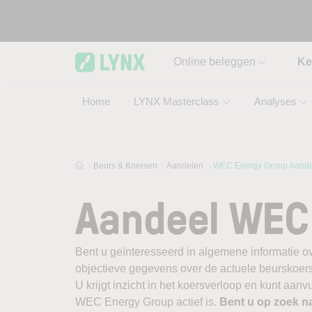
Skip to main content
Online beleggen
Ke
Home
LYNX Masterclass
Analyses
Beurs & Koersen
Aandelen
WEC Energy Group Aande
Aandeel WEC
Bent u geïnteresseerd in algemene informatie 
objectieve gegevens over de actuele beurskoers, b
U krijgt inzicht in het koersverloop en kunt aan
WEC Energy Group actief is.
Bent u op zoek n