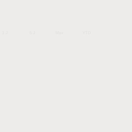
1 J
5 J
Max
YTD