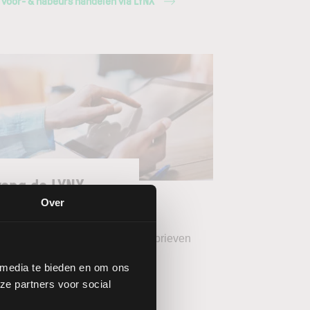
 voor- & nabeurs handelen via LYNX
ang de LYNX
wsbrieven
Over
teer uw gewenste LYNX Nieuwsbrieven
 media te bieden en om ons
eekoverzicht (wekelijks)
ze partners voor social
YNX Morning Call (dagelijks)