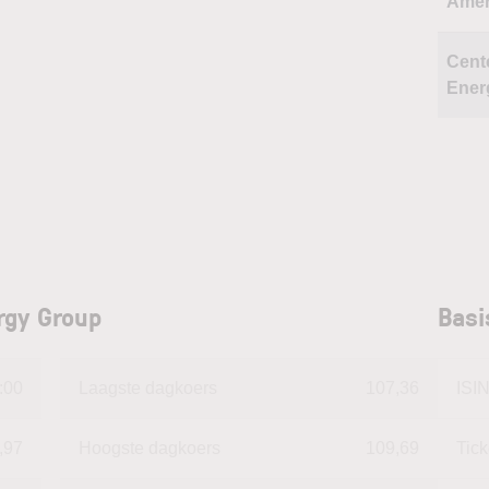
Ame
Cent
Ener
rgy Group
Basi
:00
Laagste dagkoers
107,36
ISI
,97
Hoogste dagkoers
109,69
Tic