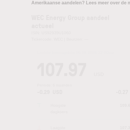
Amerikaanse aandelen? Lees meer over de m
WEC Energy Group aandeel
actueel
ISIN: US92939U1060
Tickercode: WEC | Beurzen:
—
Laatste koersupdate:
06.08.2026 22:00
uur
107.97
USD
Periode:
6 maanden
-0.29
USD
-0.27
Hoogste
109.
dagkoers
Laagste
107.