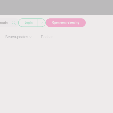
Login
Open een rekening
matie
Beursupdates
Podcast