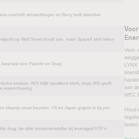
ens overtreft verwachtingen en Burry luidt alarmbel
Voor
Ener
rdjacht op Wall Street houdt aan, maar SpaceX stelt teleur
Voor- 
weggel
k kwartaal voor Palantir en Snap
LYNX k
koersb
handel
ische analyse: AEX blijft opvallend sterk, maar RSI geeft
aan de
te waarschuwing
WEC En
e olieprijs stuwt beurzen, VS en Japan grijpen in bij yen
Houd e
reguli
leiden
ility drag: de stille rendementskiller bij leveraged ETF’s