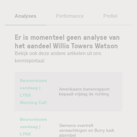
Analyses
Performance
Profiel
Er is momenteel geen analyse van
het aandeel Willis Towers Watson
Bekijk ook deze andere artikelen uit ons
kennisportaal:
Category
Titel
Beursnieuws
vandaag |
Amerikaans banenrapport
bepaalt vrijdag de richting
LYNX
Morning Call
Beursnieuws
Siemens overtreft
vandaag |
verwachtingen en Burry luidt
LYNX
alarmbel