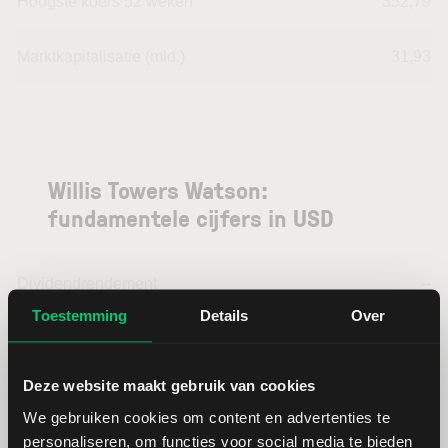
Hoogste koers 52 weken
352,79
Marktkapitalisatie (mld.)
31,93
Willis Towers Watson:
fundamentele cijfers in USD
Dividendrendement
--
Toestemming
Details
Over
Omzet ratio
16,53
Deze website maakt gebruik van cookies
Omzet per aandeel
99,06
We gebruiken cookies om content en advertenties te
personaliseren, om functies voor social media te bieden