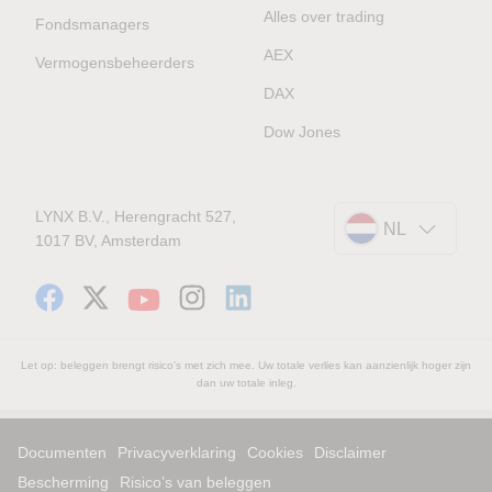
Alles over trading
Fondsmanagers
AEX
Vermogensbeheerders
DAX
Dow Jones
LYNX B.V., Herengracht 527,
NL
1017 BV, Amsterdam
Let op: beleggen brengt risico's met zich mee. Uw totale verlies kan aanzienlijk hoger zijn
dan uw totale inleg.
Documenten
Privacyverklaring
Cookies
Disclaimer
Bescherming
Risico’s van beleggen