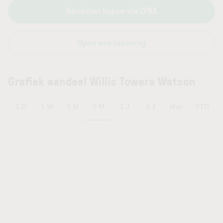
Aandelen kopen via LYNX
Open een rekening
Grafiek aandeel Willis Towers Watson
6 M
1 D
1 W
1 M
1 J
5 J
Max
YTD