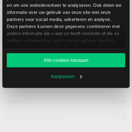
Cashflow per aandeel
18,11
en om ons websiteverkeer te analyseren. Ook delen we
informatie over uw gebruik van onze site met onze
Intensiteit van investeringen
42,86
partners voor social media, adverteren en analyse.
Deze partners kunnen deze gegevens combineren met
Intensiteit van arbeid
57,14
andere informatie die u aan ze heeft verstrekt of die ze
hebben verzameld op basis van uw gebruik van hun
services. U gaat akkoord met onze cookies als u onze
Werkkapitaal (mln.)
--
website blijft gebruiken.
Alle cookies toestaan
Cashratio 1
63,62
Aanpassen
Cashratio 2
122,68
Cashratio 3
122,68
Return on Investment (ROI)
5,44