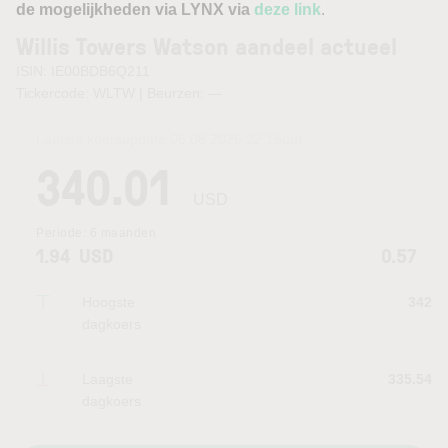
de mogelijkheden via LYNX via
deze link
.
Willis Towers Watson aandeel actueel
ISIN: IE00BDB6Q211
Tickercode: WLTW | Beurzen:
—
Laatste koersupdate:
06.08.2026 22:15
uur
340.01
USD
Periode:
6 maanden
1.94
USD
0.57
Hoogste
342
dagkoers
Laagste
335.54
dagkoers