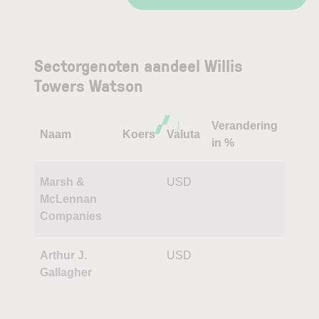
Sectorgenoten aandeel Willis
Towers Watson
Verandering
Naam
Koers
Valuta
in %
Marsh &
USD
McLennan
Companies
Arthur J.
USD
Gallagher