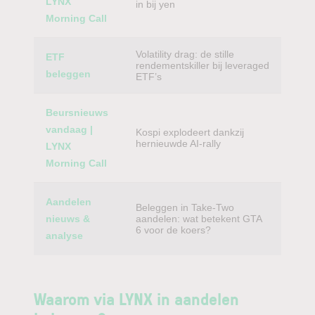
LYNX
in bij yen
Morning Call
Volatility drag: de stille
ETF
rendementskiller bij leveraged
beleggen
ETF’s
Beursnieuws
vandaag |
Kospi explodeert dankzij
hernieuwde AI-rally
LYNX
Morning Call
Aandelen
Beleggen in Take-Two
nieuws &
aandelen: wat betekent GTA
6 voor de koers?
analyse
Waarom via LYNX in aandelen