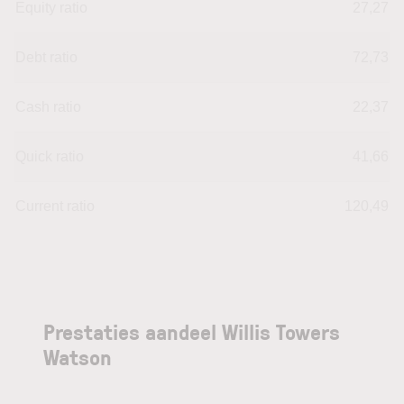
Equity ratio
27,27
Debt ratio
72,73
Cash ratio
22,37
Quick ratio
41,66
Current ratio
120,49
Prestaties aandeel Willis Towers
Watson