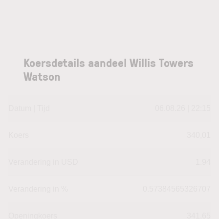
Koersdetails aandeel Willis Towers
Watson
Datum | Tijd
06.08.26 | 22:15
Koers
340,01
Verandering in USD
1.94
Verandering in %
0.57384565326707
Openingkoers
341,65