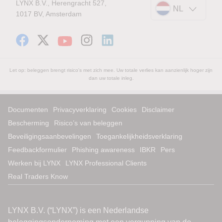
LYNX B.V., Herengracht 527,
NL
1017 BV, Amsterdam
Let op: beleggen brengt risico's met zich mee. Uw totale verlies kan aanzienlijk hoger zijn
dan uw totale inleg.
Documenten
Privacyverklaring
Cookies
Disclaimer
Bescherming
Risico’s van beleggen
Beveiligingsaanbevelingen
Toegankelijkheidsverklaring
Feedbackformulier
Phishing awareness
IBKR
Pers
Werken bij LYNX
LYNX Professional Clients
Real Traders Know