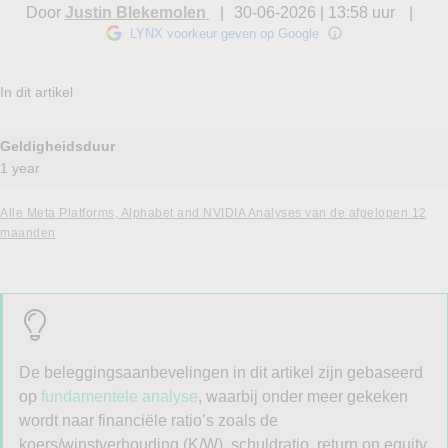
Door
Justin Blekemolen
30-06-2026 | 13:58 uur
LYNX voorkeur geven op Google
In dit artikel
Geldigheidsduur
1 year
Alle Meta Platforms, Alphabet and NVIDIA Analyses van de afgelopen 12
maanden
De beleggingsaanbevelingen in dit artikel zijn gebaseerd
op
fundamentele analyse
, waarbij onder meer gekeken
wordt naar financiële ratio’s zoals de
koers/winstverhouding (K/W), schuldratio, return on equity