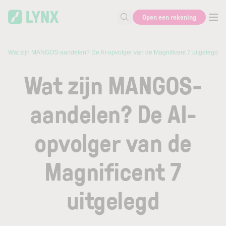
Skip to main content
Open een rekening
Zoek naar informatie
n
Wat zijn MANGOS-aandelen? De AI-opvolger van de Magnificent 7 uitgelegd
Wat zijn MANGOS-
aandelen? De AI-
opvolger van de
Magnificent 7
uitgelegd