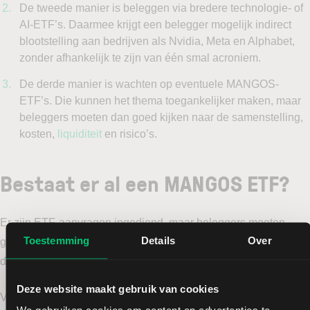
De tweede manier is beleggen via bredere technologie- of
AI-ETF’s. Daarmee krijgt een belegger mogelijk indirect
blootstelling aan bedrijven als Nvidia, Meta en Alphabet,
zonder afhankelijk te zijn van één smal acroniem.
De derde manier is wachten op eventuele MANGOS-
ETF’s. Die kunnen het thema toegankelijker maken, maar
beleggers moeten dan goed kijken naar de samenstelling,
kosten,
liquiditeit
en risico’s.
Bestaat er al een MANGOS ETF?
Er zijn ETF-aanvragen ingediend, maar beleggers moeten
Toestemming
Details
Over
goed onderscheid maken tussen een
ETF-aanvraag
en een
daadwerkelijk verhandelbare ETF.
Deze website maakt gebruik van cookies
Volgens Reuters hebben Yorkville America en Corgi Securities