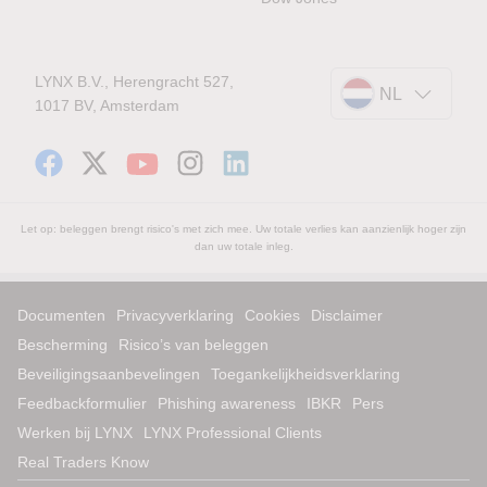
LYNX B.V., Herengracht 527,
NL
1017 BV, Amsterdam
Let op: beleggen brengt risico's met zich mee. Uw totale verlies kan aanzienlijk hoger zijn
dan uw totale inleg.
Documenten
Privacyverklaring
Cookies
Disclaimer
Bescherming
Risico’s van beleggen
Beveiligingsaanbevelingen
Toegankelijkheidsverklaring
Feedbackformulier
Phishing awareness
IBKR
Pers
Werken bij LYNX
LYNX Professional Clients
Real Traders Know