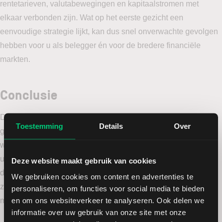
rentetarieven, valutabewegingen en kapitaalstromen met
elkaar verbonden zijn. Wat op het eerste gezicht een
eenvoudige strategie lijkt, kan dus snel onverwachte gevolgen
hebben voor u als belegger én voor de bredere financiële
markten.
Conclusie
De carry trade biedt aantrekkelijke mogelijkheden, maar gaat
Toestemming
Details
Over
gepaard met aanzienlijke risico’s. De recente rentestappen en
wereldwijde onzekerheden laten zien hoe snel de
uitgangspunten van deze strategie kunnen veranderen. Het is
Deze website maakt gebruik van cookies
daarom essentieel dat u niet alleen kijkt naar het renteverschil
We gebruiken cookies om content en advertenties te
zelf, maar ook oog houdt voor de bredere economische en
personaliseren, om functies voor social media te bieden
en om ons websiteverkeer te analyseren. Ook delen we
monetaire context.
informatie over uw gebruik van onze site met onze