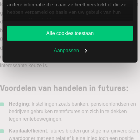
looptijd tussen de 15 en 30 jaar. De uitslagen in dit product zijn
andere informatie die u aan ze heeft verstrekt of die ze
hebben verzameld op basis van uw gebruik van hun
groot, waardoor ook de marginvereisten een stuk hoger liggen
services. U gaat akkoord met onze cookies als u onze
dan bij de overige futures. De Buxl kent nog één andere
website blijft gebruiken.
bijzonderheid: de ticksize. De ticksize voor de Buxl is namelijk
Alle cookies toestaan
0,02, tegenover 0,01 voor de andere futures. De liquiditeit van
deze future ligt een stuk lager dan bij alle andere Duitse
Aanpassen
rentefutures, waardoor het over het algemeen de minst
interessante keuze is.
Voordelen van handelen in futures:
Hedging
: Instellingen zoals banken, pensioenfondsen en
bedrijven gebruiken rentefutures om zich in te dekken
tegen rentebewegingen.
Kapitaalefficiënt
: futures bieden gunstige marginvereisten,
waardoor er met een relatief kleine inleg toch een positie