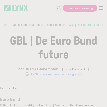
Skip to main content
Open een rekening
Zoek naar informatie
Futures
Verschillende futurecontracten & markten
GBL | De Euro Bund future
GBL | De Euro Bund
future
Door
Justin Blekemolen
23-05-2023
LYNX voorkeur geven op Google
In dit artikel
Euro-Bund
ISIN: DE0009652644
|
Ticker: GBL
|
Valuta: EUR
|
Beurzen:
--