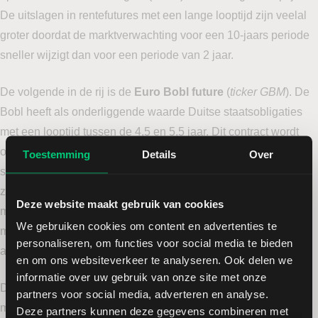
De uitslagen in rentefutures met een lange looptijd zijn veelal
groter doordat de marktverwachting voor een 10-jaars periode
sneller wijzigt dan voor een periode van 2 jaar.
De volgende in de rij is de
Euro Bobl future
(
ticker GBM
). De
Bobl heeft als onderliggende waarde Duitse staatsobligaties
met een looptijd tussen de 4,5 en 5,5 jaar. Dit contract wordt
ook voornamelijk door professionele partijen gehandeld in
Toestemming
Details
Over
spreads met de Schatz en de Bund. De contractspecificaties
zijn identiek aan die van de Bund, behalve dat de
Deze website maakt gebruik van cookies
marginvereisten lager zijn. Aangezien de koersuitslagen
We gebruiken cookies om content en advertenties te
minder groot zijn, is de verplichte margin ook daarop
personaliseren, om functies voor social media te bieden
aangepast.
en om ons websiteverkeer te analyseren. Ook delen we
informatie over uw gebruik van onze site met onze
De meest volatiele rentefuture is de
Buxl
(
ticker GBX
), die een
partners voor social media, adverteren en analyse.
mandje Duitse staatsobligaties vertegenwoordigt met een
Deze partners kunnen deze gegevens combineren met