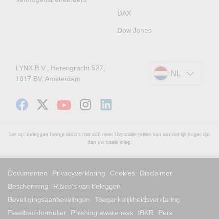
DAX
Dow Jones
LYNX B.V., Herengracht 527,
NL
1017 BV, Amsterdam
Let op: beleggen brengt risico's met zich mee. Uw totale verlies kan aanzienlijk hoger zijn
dan uw totale inleg.
Documenten
Privacyverklaring
Cookies
Disclaimer
Bescherming
Risico’s van beleggen
Beveiligingsaanbevelingen
Toegankelijkheidsverklaring
Feedbackformulier
Phishing awareness
IBKR
Pers