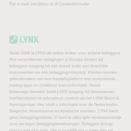
Per e-mail:
info@lynx.nl
of
Contactformulier
Sinds 2006 is LYNX dé online broker voor actieve beleggers.
Met verschillende vestigingen in Europa bieden wij
beleggers toegang tot een breed scala aan financiële
instrumenten via één beleggingsrekening. Klanten kunnen
gebruikmaken van een handelsplatform met analysetools,
trading apps en (realtime) koersinformatie. Naast
brokerage-diensten biedt LYNX toegang tot beursnieuws,
marktanalyses en educatieve content via het LYNX Beurs &
Kennisportaal. Hier vindt u informatie over de Nederlandse,
Belgische, Amerikaanse en Aziatische markten. LYNX biedt
geen beleggingsadvies. U bent te allen tijde verantwoordelijk
voor uw eigen beleggingsbeslissingen. Beleggen brengt
risico’s met zich mee. Het is mogelijk dat u meer dan uw