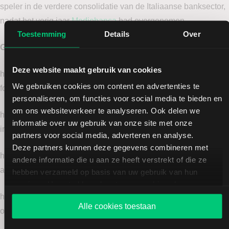
speler in de verdere consolidatie van de Italiaanse banksector,
nadat het vorig jaar
Mediobanca
had overgenomen.
Toestemming
Details
Over
Gebruikte bronnen
Deze website maakt gebruik van cookies
https://www.cnbc.com/2026/06/08/openai-confidentially-files-
We gebruiken cookies om content en advertenties te
for-ipo-prepping-wall-street-for-ai-debut.html
personaliseren, om functies voor social media te bieden en
om ons websiteverkeer te analyseren. Ook delen we
https://www.cnbc.com/2026/06/09/china-trade-exports-imports-
informatie over uw gebruik van onze site met onze
iran-war.html
partners voor social media, adverteren en analyse.
Deze partners kunnen deze gegevens combineren met
https://www.cnbc.com/2026/06/09/asia-tech-stocks-rebound-
andere informatie die u aan ze heeft verstrekt of die ze
after-wall-street-chip-shares-recover-.html
hebben verzameld op basis van uw gebruik van hun
services. U gaat akkoord met onze cookies als u onze
website blijft gebruiken.
https://www.cnbc.com/2026/06/08/bidding-war-erupts-worlds-
Alle cookies toestaan
oldest-bank-intesa-gatecrashes-bpm-bid.html