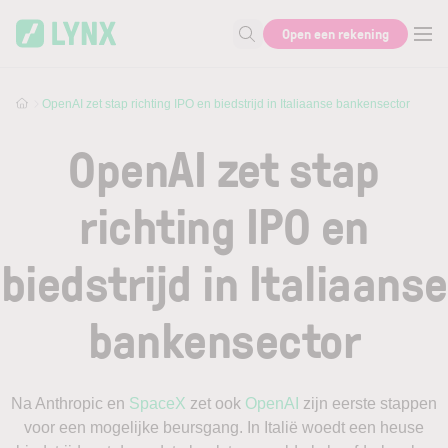
Skip to main content
Open een rekening
Zoek naar informatie
OpenAI zet stap richting IPO en biedstrijd in Italiaanse bankensector
OpenAI zet stap
richting IPO en
biedstrijd in Italiaanse
bankensector
Na Anthropic en
SpaceX
zet ook
OpenAI
zijn eerste stappen
voor een mogelijke beursgang. In Italië woedt een heuse