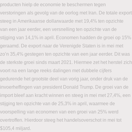
producten hielp de economie te beschermen tegen
verstoringen als gevolg van de oorlog met Iran. De totale export
steeg in Amerikaanse dollarwaarde met 19,4% ten opzichte
van een jaar eerder, een versnelling ten opzichte van de
stijging van 14,1% in april. Economen hadden de groei op 15%
geraamd. De export naar de Verenigde Staten is in mei met
zo’n 35,4% gestegen ten opzichte van een jaar eerder. Dit was
de sterkste groei sinds maart 2021. Hiermee zet het herstel zich
voort na een lange reeks dalingen met dubbele cijfers
gedurende het grootste deel van vorig jaar, onder druk van de
invoerheffingen van president Donald Trump. De groei van de
import bleef aan kracht winnen en steeg in mei met 27,4%, een
stijging ten opzichte van de 25,3% in april, waarmee de
voorspelling van economen van een groei van 25% werd
overtroffen. Hierdoor steeg het handelsoverschot in mei tot
$105,4 miljard.