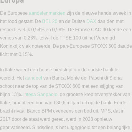
De Europese
aandelenmarkten
zijn de nieuwe handelsweek in
het rood gestart. De
BEL 20
en de Duitse
DAX
daalden met
respectievelijk 0,54% en 0,58%. De Franse CAC 40 kende een
verlies van 0,23%, terwijl de FTSE 100 uit het Verenigd
Koninkrijk vlak noteerde. De pan-Europese STOXX 600 daalde
licht met 0,15%.
In Italië woedt een heuse biedstrijd om de oudste bank ter
wereld. Het
aandeel
van Banca Monte dei Paschi di Siena
schoot naar de top van de STOXX 600 met een stijging van
bijna 13%.
Intesa Sanpaolo
, de grootste kredietverstrekker van
Italië, bracht een bod van €30,6 miljard uit op de bank. Eerder
bracht rivaal Banco BPM eveneens een bod uit. MPS, dat in
2017 door de staat werd gered, werd in 2023 opnieuw
geprivatiseerd. Sindsdien is het uitgegroeid tot een belangrijke