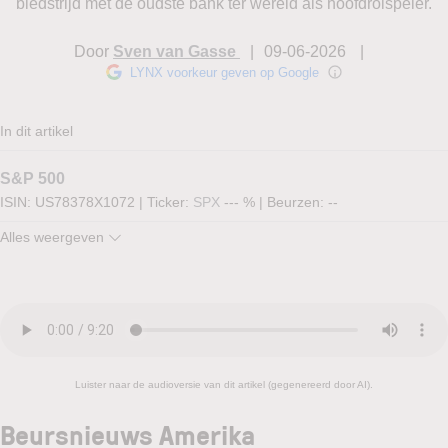
biedstrijd met de oudste bank ter wereld als hoofdrolspeler.
Door
Sven van Gasse
09-06-2026
LYNX voorkeur geven op Google
In dit artikel
S&P 500
ISIN: US78378X1072
|
Ticker:
SPX
--- %
|
Beurzen:
--
Alles weergeven
Luister naar de audioversie van dit artikel (gegenereerd door AI).
Beursnieuws Amerika