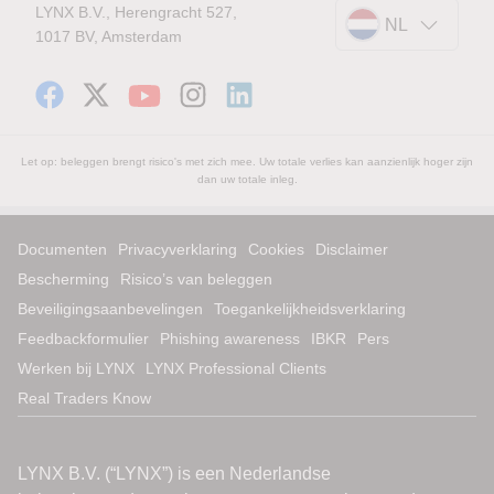
LYNX B.V., Herengracht 527,
NL
1017 BV, Amsterdam
Let op: beleggen brengt risico's met zich mee. Uw totale verlies kan aanzienlijk hoger zijn
dan uw totale inleg.
Documenten
Privacyverklaring
Cookies
Disclaimer
Bescherming
Risico’s van beleggen
Beveiligingsaanbevelingen
Toegankelijkheidsverklaring
Feedbackformulier
Phishing awareness
IBKR
Pers
Werken bij LYNX
LYNX Professional Clients
Real Traders Know