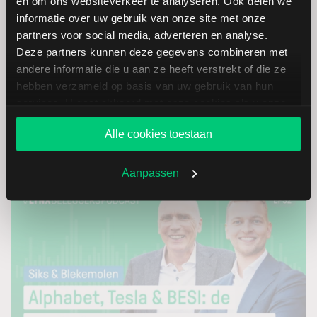
en om ons websiteverkeer te analyseren. Ook delen we
informatie over uw gebruik van onze site met onze
31-07-2026
partners voor social media, adverteren en analyse.
Microsoft stijgt hard, terwijl Meta juist onderuitgaat.
Deze partners kunnen deze gegevens combineren met
Beide techreuzen investeren tientallen miljarden in AI,
andere informatie die u aan ze heeft verstrekt of die ze
maar beleggers komen tot een totaal verschillend
hebben verzameld op basis van uw gebruik van hun
oordeel.
services. U gaat akkoord met onze cookies als u onze
website blijft gebruiken.
Alle cookies toestaan
Lees verder
Aanpassen