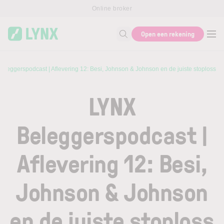
Skip to main content
Online broker
Open een rekening
Zoek naar informatie
eleggerspodcast | Aflevering 12: Besi, Johnson & Johnson en de juiste stoploss
LYNX
Beleggerspodcast |
Aflevering 12: Besi,
Johnson & Johnson
en de juiste stoploss