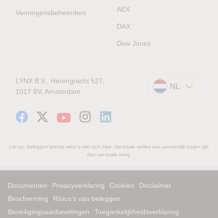
AEX
Vermogensbeheerders
DAX
Dow Jones
LYNX B.V., Herengracht 527,
NL
1017 BV, Amsterdam
Let op: beleggen brengt risico's met zich mee. Uw totale verlies kan aanzienlijk hoger zijn
dan uw totale inleg.
Documenten
Privacyverklaring
Cookies
Disclaimer
Bescherming
Risico’s van beleggen
Beveiligingsaanbevelingen
Toegankelijkheidsverklaring