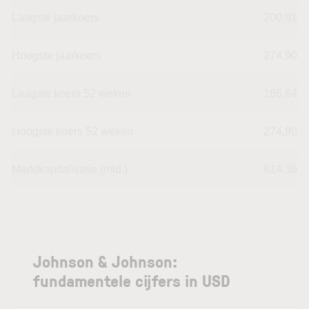
Laagste jaarkoers
200,91
Hoogste jaarkoers
274,90
Laagste koers 52 weken
166,64
Hoogste koers 52 weken
274,90
Marktkapitalisatie (mld.)
614,36
Johnson & Johnson:
fundamentele cijfers in USD