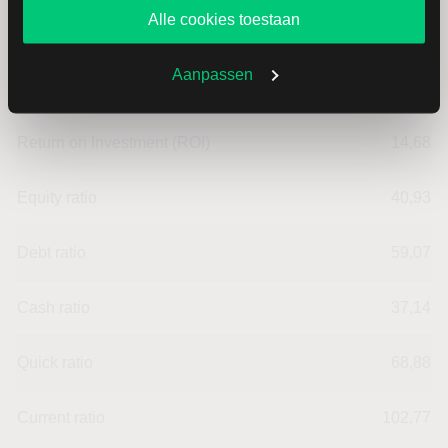
Alle cookies toestaan
Cashratio 2
101,04
Aanpassen
Cashratio 3
91,96
Return on Investment (ROI)
14,68
Equity ratio
40,93
Debt ratio
59,07
Cash ratio
37,14
Quick ratio
68,88
Current ratio
102,77