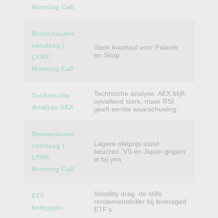
Morning Call
Beursnieuws
vandaag |
Sterk kwartaal voor Palantir
en Snap
LYNX
Morning Call
Technische analyse: AEX blijft
Technische
opvallend sterk, maar RSI
Analyse AEX
geeft eerste waarschuwing
Beursnieuws
Lagere olieprijs stuwt
vandaag |
beurzen, VS en Japan grijpen
LYNX
in bij yen
Morning Call
Volatility drag: de stille
ETF
rendementskiller bij leveraged
beleggen
ETF’s