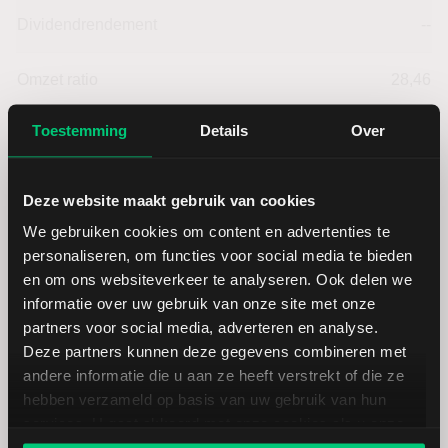
Dividendrendement
--
Omzet ratio
28,46
Toestemming
Details
Over
Omzet per aandeel
39,13
Cashflow per aandeel
10,19
Deze website maakt gebruik van cookies
We gebruiken cookies om content en advertenties te
Intensiteit van investeringen
72,08
personaliseren, om functies voor social media te bieden
en om ons websiteverkeer te analyseren. Ook delen we
Intensiteit van arbeid
27,92
informatie over uw gebruik van onze site met onze
partners voor social media, adverteren en analyse.
Deze partners kunnen deze gegevens combineren met
Werkkapitaal (mln.)
--
andere informatie die u aan ze heeft verstrekt of die ze
hebben verzameld op basis van uw gebruik van hun
Cashratio 1
56,79
services. U gaat akkoord met onze cookies als u onze
website blijft gebruiken.