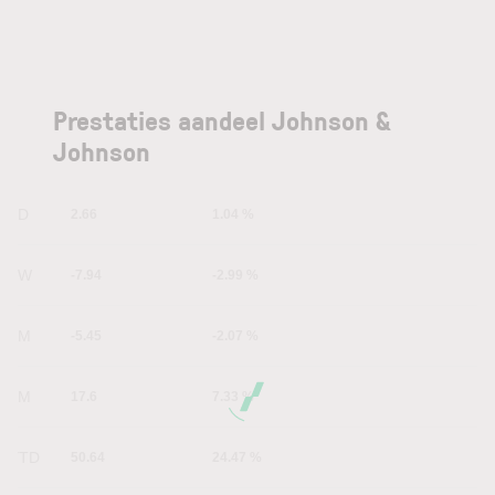
Prestaties aandeel Johnson &
Johnson
1D
2.66
1.04 %
1W
-7.94
-2.99 %
1M
-5.45
-2.07 %
6M
17.6
7.33 %
YTD
50.64
24.47 %