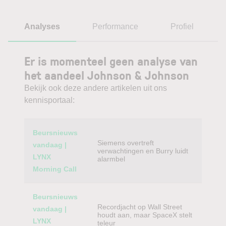
Analyses
Performance
Profiel
Er is momenteel geen analyse van
het aandeel Johnson & Johnson
Bekijk ook deze andere artikelen uit ons
kennisportaal:
Category
Titel
Beursnieuws
Siemens overtreft
vandaag |
verwachtingen en Burry luidt
LYNX
alarmbel
Morning Call
Beursnieuws
Recordjacht op Wall Street
vandaag |
houdt aan, maar SpaceX stelt
LYNX
teleur