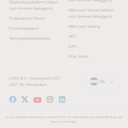
Daytrading platform (alleen
voor ervaren beleggers)
Alles over futures (alleen
voor ervaren beleggers)
Professional Clients
Alles over trading
Fondsmanagers
AEX
Vermogensbeheerders
DAX
Dow Jones
LYNX B.V., Herengracht 527,
NL
1017 BV, Amsterdam
Let op: beleggen brengt risico's met zich mee. Uw totale verlies kan aanzienlijk hoger zijn
dan uw totale inleg.