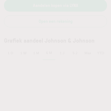
Aandelen kopen via LYNX
Open een rekening
Grafiek aandeel Johnson & Johnson
6 M
1 D
1 W
1 M
1 J
5 J
Max
YTD