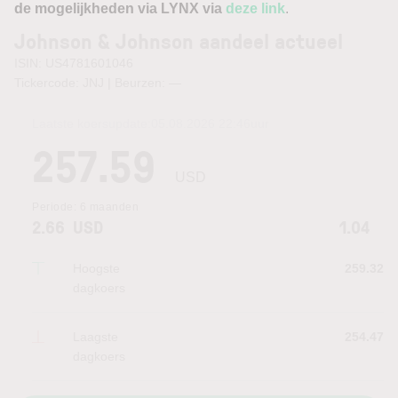
de mogelijkheden via LYNX via
deze link
.
Johnson & Johnson aandeel actueel
ISIN: US4781601046
Tickercode: JNJ | Beurzen:
—
Laatste koersupdate:
05.08.2026 22:46
uur
257.59
USD
Periode:
6 maanden
2.66
USD
1.04
Hoogste
259.32
dagkoers
Laagste
254.47
dagkoers