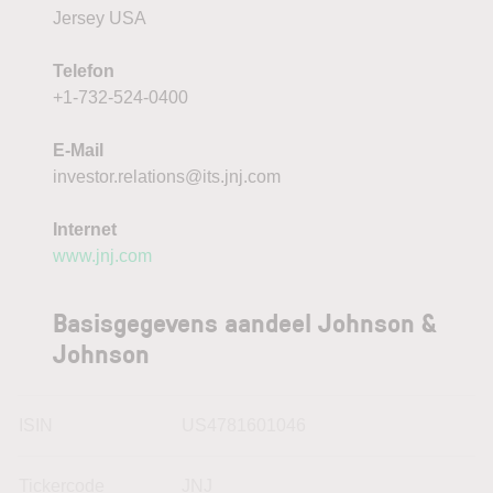
Jersey USA
Telefon
+1-732-524-0400
E-Mail
investor.relations@its.jnj.com
Internet
www.jnj.com
Basisgegevens aandeel Johnson &
Johnson
ISIN
US4781601046
Tickercode
JNJ