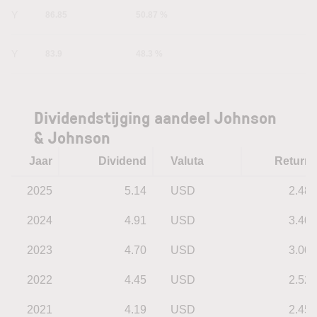
1Y
86.85
50.87 %
5Y
83.9
48.3 %
Dividendstijging aandeel Johnson
& Johnson
Jaar
Dividend
Valuta
Return
2025
5.14
USD
2.48
2024
4.91
USD
3.40
2023
4.70
USD
3.00
2022
4.45
USD
2.52
2021
4.19
USD
2.45