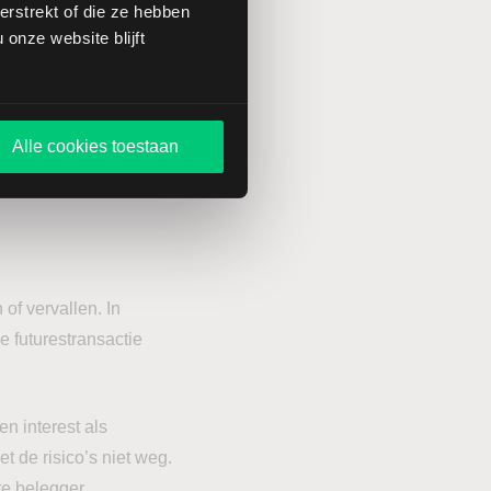
rstrekt of die ze hebben
onze website blijft
luiten zijn. Dit kan
jke trendomkering.
g bij deelnemers.
Alle cookies toestaan
 of vervallen. In
ke futurestransactie
en interest als
et de risico’s niet weg.
re belegger.