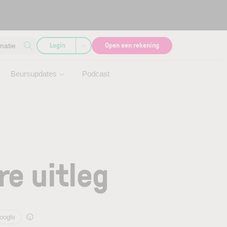
Login
Open een rekening
matie
Beursupdates
Podcast
re uitleg
oogle