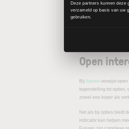
niveaus beter bepalen.
Deze partners kunnen deze g
verzameld op basis van uw ge
Bovendien kan een afname
gebruiken.
duiden op een verwachte
Het kan ook wijzen op e
Open inter
Bij
futures
verwijst open i
tegenstelling tot opties,
zowel een koper als ver
Net als bij opties biedt 
indicator kan helpen meer
Futures zijn complexe p