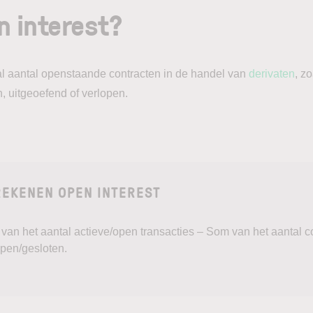
n interest?
aal aantal openstaande contracten in de handel van
derivaten
, z
n, uitgeoefend of verlopen.
EKENEN OPEN INTEREST
van het aantal actieve/open transacties – Som van het aantal co
open/gesloten.