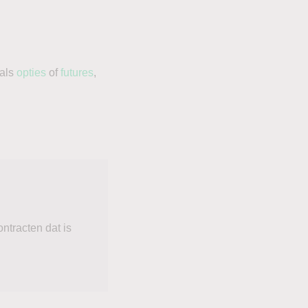
oals
opties
of
futures
,
ntracten dat is