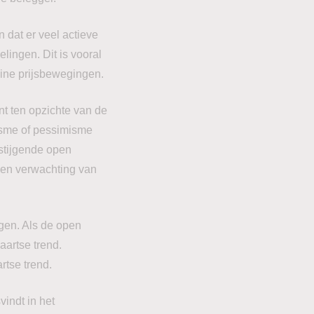
n dat er veel actieve
lingen. Dit is vooral
eine prijsbewegingen.
nt ten opzichte van de
misme of pessimisme
stijgende open
 een verwachting van
gen. Als de open
aartse trend.
rtse trend.
indt in het