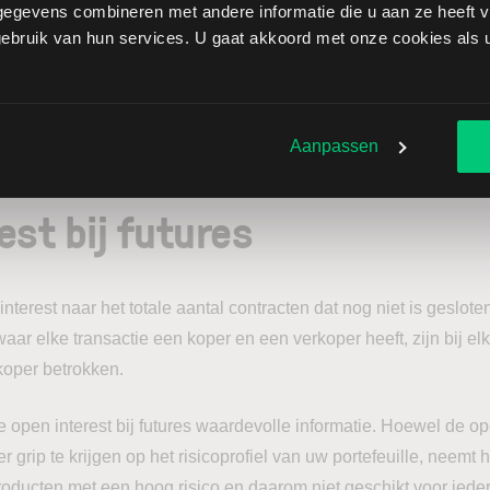
egevens combineren met andere informatie die u aan ze heeft ve
bruik van hun services. U gaat akkoord met onze cookies als u 
 van open interest aangeven dat traders hun posities aan het s
 consolidatie van de onderliggende waarde of zelfs een mogeli
en afname van het marktsentiment en een gebrek aan overtuigin
Aanpassen
est bij futures
nterest naar het totale aantal contracten dat nog niet is gesloten
 waar elke transactie een koper en een verkoper heeft, zijn bij el
koper betrokken.
de open interest bij futures waardevolle informatie. Hoewel de op
 grip te krijgen op het risicoprofiel van uw portefeuille, neemt h
roducten met een hoog risico en daarom niet geschikt voor iede