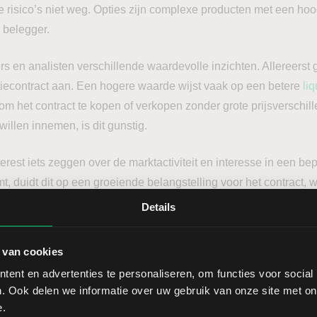
de risico’s niet weg. Opties zijn complexe producten met een ho
e belegger.
rs en analisten verschillende waardevolle inzichten. Allereerst g
iecontract aan. Een hogere waarde wijst vaak op een betere
liq
 om het contract te kopen of verkopen zonder grote prijsverschill
 willen innemen, is dit gunstig.
rest iets zeggen over de marktactiviteit en interesse in een bep
t, duidt dit op een groeiende belangstelling voor het contract, 
gen in de
onderliggende waarde
. Dit kan traders helpen bij het 
Details
 markt.
 van cookies
rest bij opties fungeren als ondersteunings- en weerstandsnive
ent en advertenties te personaliseren, om functies voor social
 Hoge open interest op specifieke uitoefenprijzen kan dienen als
. Ook delen we informatie over uw gebruik van onze site met on
e onderliggende waarde. Hierdoor kunnen traders hun prijsdoe
e.