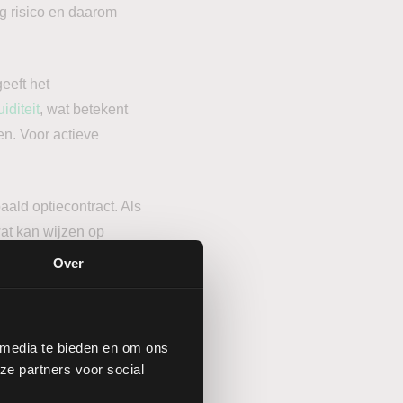
og risico en daarom
eeft het
uiditeit
, wat betekent
en. Voor actieve
aald optiecontract. Als
wat kan wijzen op
identificeren van
Over
aus voor de
 media te bieden en om ons
 steun of
ze partners voor social
len en stop-loss