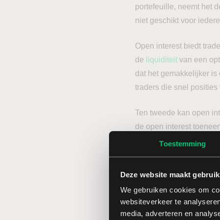
portefeuille, neemt het 
niet geschikt voor ieder
Open interest biedt trade
de
liquiditeit
van een opt
dat het gemakkelijker is
traders die snel posities
Ten tweede kan open inte
de open interest toeneem
verwachte prijsbewegin
Toestemming
potentiële kansen op de
Deze website maakt gebruik
Daarnaast kan open inte
We gebruiken cookies om cont
onderliggende waarde
.
websiteverkeer te analyseren
weerstandsniveau voor d
media, adverteren en analys