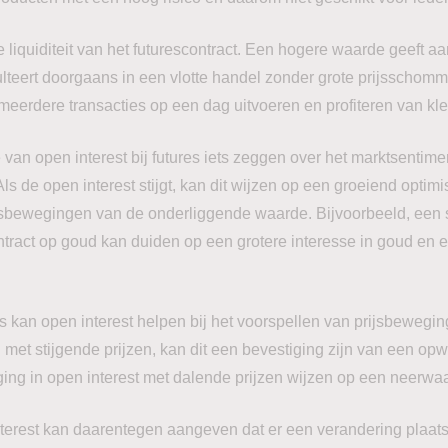
 liquiditeit van het futurescontract. Een hogere waarde geeft aa
ulteert doorgaans in een vlotte handel zonder grote prijsschomme
 meerdere transacties op een dag uitvoeren en profiteren van kl
an open interest bij futures iets zeggen over het marktsentime
s de open interest stijgt, kan dit wijzen op een groeiend opti
jsbewegingen van de onderliggende waarde. Bijvoorbeeld, een 
ontract op goud kan duiden op een grotere interesse in goud en
 kan open interest helpen bij het voorspellen van prijsbewegin
met stijgende prijzen, kan dit een bevestiging zijn van een opw
ing in open interest met dalende prijzen wijzen op een neerwaa
erest kan daarentegen aangeven dat er een verandering plaatsv