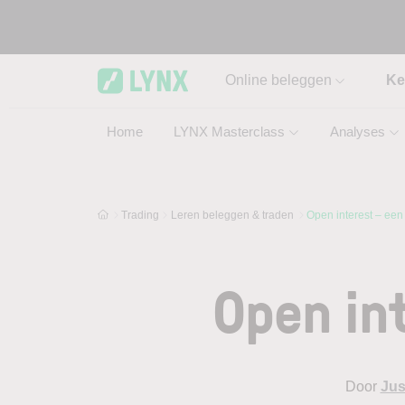
Skip to main content
Online beleggen
Ke
Home
LYNX Masterclass
Analyses
Trading
Leren beleggen & traden
Open interest – een
Open int
Door
Jus