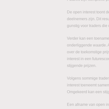
De open interest toont de
deelnemers zijn. Dit res
gunstig voor traders die
Verder kan een toename v
onderliggende waarde. Al
over de toekomstige pri
interest in een futuresc
stijgende prijzen.
Volgens sommige traders
interest toeneemt samen 
Omgekeerd kan een stijg
Een afname van open int