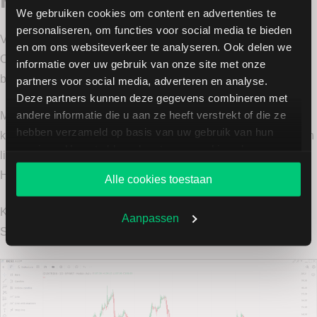
We gebruiken cookies om content en advertenties te
personaliseren, om functies voor social media te bieden
Via LYNX heeft u toegang tot wel 120
technische indicatoren
.
en om ons websiteverkeer te analyseren. Ook delen we
Ook kunt u de grafiek helemaal naar uw wens inrichten met
informatie over uw gebruik van onze site met onze
behulp van de grafiekinstellingen.
partners voor social media, adverteren en analyse.
Deze partners kunnen deze gegevens combineren met
andere informatie die u aan ze heeft verstrekt of die ze
Met de advanced charts van Tradingview kunt u links bovenin
hebben verzameld op basis van uw gebruik van hun
kiezen uit diverse soorten grafieken. Naast de candles, bars en
services. U gaat akkoord met onze cookies als u onze
line-grafieken ziet u in het onderste gedeelte de keuze voor
website blijft gebruiken.
Heikin Ashi.
Alle cookies toestaan
Komt u er niet helemaal uit, bekijk dan onze uitleg in het
Aanpassen
Service Center:
Hoe kan ik een grafiek openen?