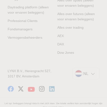
Alles over opties (alleen
voor ervaren beleggers)
Daytrading platform (alleen
voor ervaren beleggers)
Alles over futures (alleen
voor ervaren beleggers)
Professional Clients
Alles over trading
Fondsmanagers
AEX
Vermogensbeheerders
DAX
Dow Jones
LYNX B.V., Herengracht 527,
NL
1017 BV, Amsterdam
Let op: beleggen brengt risico's met zich mee. Uw totale verlies kan aanzienlijk hoger zijn