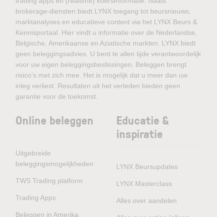
trading apps en (realtime) koersinformatie. Naast
brokerage-diensten biedt LYNX toegang tot beursnieuws,
marktanalyses en educatieve content via het LYNX Beurs &
Kennisportaal. Hier vindt u informatie over de Nederlandse,
Belgische, Amerikaanse en Aziatische markten. LYNX biedt
geen beleggingsadvies. U bent te allen tijde verantwoordelijk
voor uw eigen beleggingsbeslissingen. Beleggen brengt
risico’s met zich mee. Het is mogelijk dat u meer dan uw
inleg verliest. Resultaten uit het verleden bieden geen
garantie voor de toekomst.
Online beleggen
Educatie &
inspiratie
Uitgebreide
beleggingsmogelijkheden
LYNX Beursupdates
TWS Trading platform
LYNX Masterclass
Trading Apps
Alles over aandelen
Beleggen in Amerika