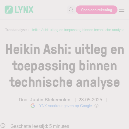
Skip to main content
Open een rekening
Zoek naar informatie
e
Trendanalyse
Heikin Ashi: uitleg en toepassing binnen technische analyse
Heikin Ashi: uitleg en
toepassing binnen
technische analyse
Door
Justin Blekemolen
28-05-2025
LYNX voorkeur geven op Google
Geschatte leestijd:
5
minutes