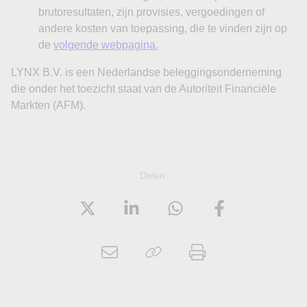
aan de binnenlandse kant.
Op individueel aandelenniveau steeg het Japanse Kirin
Holdings ongeveer 4% na de aangekondigde overname
van de Canadese supplementenproducent Jamieson
Wellness. In Zuid-Korea won Hanwha Solutions circa 10%
en OCI Holdings ongeveer 4% nadat nieuwe Amerikaanse
handelsmaatregelen rond polysilicon de
concurrentiepositie van bepaalde niet-Chinese
producenten verbeterden.
Delen:
Europa: vlakke opening
Europa krijgt vrijdag meerdere tegenstrijdige signalen
mee. Donderdag liepen de Europese beurzen eveneens
uiteen: de STOXX Europe 600 steeg ongeveer 0,3%,
evenals de FTSE 100, terwijl de CAC 40 circa 0,75% won.