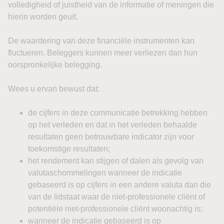
De Japanse Nikkei 225 verloor ongeveer 0,85%, terwijl de
bredere Topix licht steeg. In Zuid-Korea daalde de Kospi
1,38% en verloor de Kosdaq zelfs 2,56%. Australië bleef
ongeveer onveranderd.
Chinese aandelen presteerden beter. De Hang Seng won
circa 0,15% en de CSI 300 steeg 0,83%. De belangrijkste
impuls kwam van de handelscijfers. De Chinese export
nam in juli met 23,9% op jaarbasis toe, duidelijk meer dan
verwacht. De import steeg 27,5%. Het handelsoverschot
bedroeg $112,5 miljard.
Vooral technologie speelt daarin een steeds grotere rol.
Chinese chip export steeg in juli volgens officiële
gegevens met 117% ten opzichte van een jaar eerder.
Tegelijkertijd blijft de binnenlandse vraag relatief zwak. De
Chinese economie groeide in het tweede kwartaal met
4,3%, terwijl de consumptiegroei bescheiden bleef. De
sterke export maskeert daardoor gedeeltelijk de zwakte