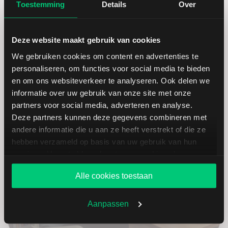
Toestemming
Details
Over
Een beleggingsrekening via LYNX biedt u alles wat u mag
verwachten van een broker. Een stabiel en intuïtief
Deze website maakt gebruik van cookies
handelsplatform, scherpe tarieven en een zeer uitgebreid
aanbod van beleggingsproducten en beurzen.
We gebruiken cookies om content en advertenties te
personaliseren, om functies voor social media te bieden
en om ons websiteverkeer te analyseren. Ook delen we
Open een rekening
informatie over uw gebruik van onze site met onze
partners voor social media, adverteren en analyse.
Deze partners kunnen deze gegevens combineren met
andere informatie die u aan ze heeft verstrekt of die ze
hebben verzameld op basis van uw gebruik van hun
services. U gaat akkoord met onze cookies als u onze
website blijft gebruiken.
Alle cookies toestaan
Aanpassen