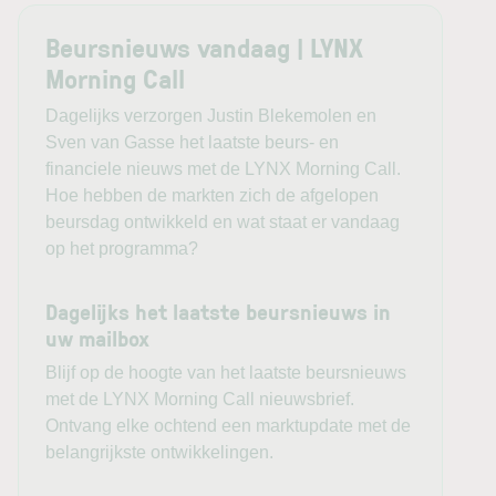
De
DAX
verloor daarentegen ongeveer 0,1%. Onder de
individuele fondsen viel
Deutsche Telekom
op met een
Beursnieuws vandaag | LYNX
stijging van 5,8%, terwijl Siemens circa 5,5% verloor.
Morning Call
Voor de Europese handelsdag zal vooral de reactie op het
Dagelijks verzorgen Justin Blekemolen en
Amerikaanse banenrapport van belang zijn. Een beweging
Sven van Gasse het laatste beurs- en
in
Amerikaanse staatsobligaties
vertaalt zich doorgaans
financiele nieuws met de LYNX Morning Call.
snel naar Europese kapitaalmarktrentes en daarmee naar
Hoe hebben de markten zich de afgelopen
de waardering van technologie, vastgoed en andere
beursdag ontwikkeld en wat staat er vandaag
rentegevoelige sectoren.
op het programma?
Daarnaast blijft olie belangrijk. Hogere energieprijzen zijn
Dagelijks het laatste beursnieuws in
voor Europa relatief ongunstig vanwege de grote energie-
uw mailbox
importafhankelijkheid en kunnen opnieuw zorgen voor
Blijf op de hoogte van het laatste beursnieuws
inflatoire druk. Energieaandelen kunnen daar juist
met de LYNX Morning Call nieuwsbrief.
gedeeltelijk van profiteren.
Ontvang elke ochtend een marktupdate met de
belangrijkste ontwikkelingen.
Daarmee eindigt de beursweek zoals deze de afgelopen
tijd steeds vaker werd gedomineerd: met sterke