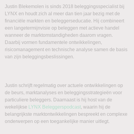
Beursnieuws Amerika
Justin Blekemolen is sinds 2018 beleggingsspecialist bij
LYNX en houdt zich al meer dan tien jaar bezig met de
financiële markten en beleggerseducatie. Hij combineert
Amerikaanse aandelenfutures bewegen vrijdagochtend
een langetermijnvisie op beleggen met actieve handel
nauwelijks. Futures op de S&P 500 staan circa 0,1%
wanneer de marktomstandigheden daarom vragen.
hoger, Nasdaq 100-futures zijn vrijwel onveranderd en
Daarbij vormen fundamentele ontwikkelingen,
futures op de Dow Jones Industrial Average verliezen
risicomanagement en technische analyse samen de basis
ongeveer 0,2%. De terughoudendheid is logisch: om 14.30
van zijn beleggingsbeslissingen.
uur Nederlandse tijd publiceert het Amerikaanse Bureau of
Labor Statistics het arbeidsmarktrapport over juli.
De consensus ligt rond slechts 80.000 tot 100.000 nieuwe
Justin schrijft regelmatig over actuele ontwikkelingen op
banen, na een eveneens zwakke groei van 57.000
de beurs, marktanalyses en beleggingsstrategieën voor
arbeidsplaatsen in juni. Voor de werkloosheid wordt
particuliere beleggers. Daarnaast is hij host van de
opnieuw ongeveer 4,2% verwacht. Daarmee draait de
wekelijkse
LYNX Beleggerspodcast
, waarin hij de
markt niet alleen om het headlinecijfer. Ook
belangrijkste marktontwikkelingen bespreekt en complexe
loonontwikkeling, arbeidsparticipatie en eventuele revisies
onderwerpen op een toegankelijke manier uitlegt.
van eerdere maanden kunnen belangrijk worden voor de
renteverwachtingen rond de Federal Reserve.