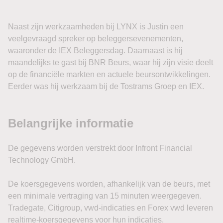
Dat rentethema werd donderdag al zichtbaar. De
Naast zijn werkzaamheden bij LYNX is Justin een
Amerikaanse tienjaarsrente liep met ruim vier basispunten
veelgevraagd spreker op beleggersevenementen,
op richting 4,66%, terwijl de tweejaarsrente ongeveer zes
waaronder de IEX Beleggersdag. Daarnaast is hij
basispunten steeg tot rond 4,24%. Een combinatie van
maandelijks te gast bij BNR Beurs, waar hij zijn visie deelt
hogere olieprijzen en onzekerheid over de arbeidsmarkt
op de financiële markten en actuele beursontwikkelingen.
duwde obligatiekoersen omlaag.
Eerder was hij werkzaam bij de Tostrams Groep en IEX.
Ook aandelen kwamen daardoor onder druk. De Dow
Jones verloor donderdag ongeveer 0,9%, waarmee een
winstreeks van vijf handelsdagen eindigde. Andere indices
hielden beter stand: de S&P 500 daalde circa 0,2% en de
Nasdaq eindigde Composite slechts 0,1% lager.
Toch blijft het bredere technische beeld deze week relatief
sterk. Vooral technologie en halfgeleiders herstelden fors
na de eerdere correctie in deze aandelen. De
semiconductor sector staat deze week meer dan 5% hoger
en de Nasdaq ligt op koers voor zijn sterkste beursweek