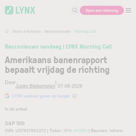
Skip to main content
Skip to search
Open een rekening
Zoek naar informatie
Beurs & Koersen
Beursinformatie
Morning Call
Beursnieuws vandaag | LYNX Morning Call
Amerikaans banenrapport
bepaalt vrijdag de richting
Door
|
Justin Blekemolen
07-08-2026
LYNX voorkeur geven op Google
In dit artikel
S&P 500
ISIN: US78378X1072
|
Ticker:
SPX
+0.59%
|
Beurzen:
Infront-