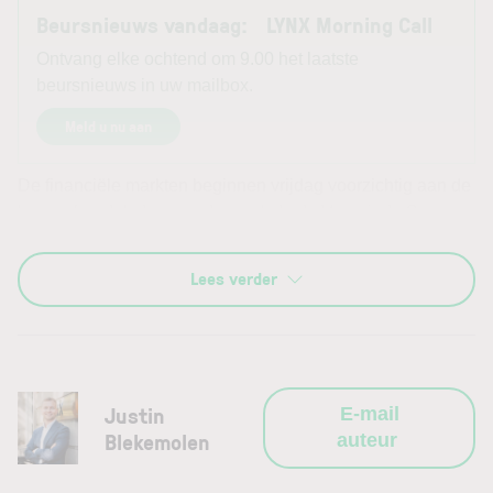
Beursnieuws vandaag: LYNX Morning Call
Ontvang elke ochtend om 9.00 het laatste
beursnieuws in uw mailbox.
Meld u nu aan
De financiële markten beginnen vrijdag voorzichtig aan de
laatste handelsdag van de week. In de Verenigde Staten
staat alles in het teken van het officiële banenrapport over
juli, terwijl de situatie rond de Straat van Hormuz opnieuw
Lees verder
voor hogere olieprijzen en oplopende obligatierentes
zorgt. In Azië liepen de prestaties sterk uiteen en zorgden
verrassend sterke Chinese exportcijfers voor enige steun
aan Chinese aandelen. Voor Europa betekent dit een
gemengde uitgangspositie, waarbij vooral de Amerikaanse
Justin
E-mail
arbeidsmarktcijfers richtinggevend kunnen worden.
Blekemolen
auteur