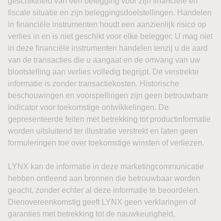
door de Straat van Hormuz normaliseert. Iran en Oman
boeken volgens meerdere berichten vooruitgang, maar
een definitieve regeling met de Verenigde Staten ontbreekt
nog.
Dat is relevant voor vrijwel alle activaklassen. Duurdere
energie kan de inflatie opnieuw aanwakkeren, waardoor
de ruimte voor renteverlagingen kleiner wordt.
Tegelijkertijd zou een overtuigend akkoord over Hormuz
juist snel een deel van de geopolitieke premie uit olie
kunnen halen.
Azië: China sterk, Korea onder
druk
De Aziatische
beurzen
geven vrijdag een verdeeld beeld.