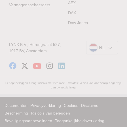
AEX
Vermogensbeheerders
DAX
Dow Jones
LYNX B.V., Herengracht 527,
NL
1017 BV, Amsterdam
Let op: beleggen brengt risico's met zich mee. Uw totale verlies kan aanzienlijk hoger zijn
dan uw totale inleg.
Documenten
Privacyverklaring
Cookies
Disclaimer
Bescherming
Risico’s van beleggen
Beveiligingsaanbevelingen
Toegankelijkheidsverklaring