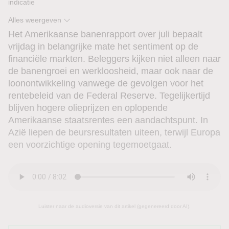
indicatie
Alles weergeven
AMX
-0,40 %
DOW
-3,17 %
EOE
-0,09 %
NDX
1,19 %
Het Amerikaanse banenrapport over juli bepaalt
vrijdag in belangrijke mate het sentiment op de
financiële markten. Beleggers kijken niet alleen naar
de banengroei en werkloosheid, maar ook naar de
loonontwikkeling vanwege de gevolgen voor het
rentebeleid van de Federal Reserve. Tegelijkertijd
blijven hogere olieprijzen en oplopende
Amerikaanse staatsrentes een aandachtspunt. In
Azië liepen de beursresultaten uiteen, terwijl Europa
een voorzichtige opening tegemoetgaat.
Luister naar de audioversie van dit artikel (gegenereerd door AI).