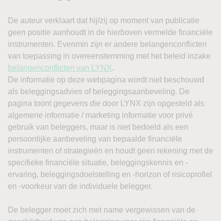
sinds mei.
Bedrijfsresultaten blijven ondertussen steun bieden.
Airbnb
steeg in de nabeurshandel ongeveer 7% tot 9%
nadat zowel omzet als winst boven de verwachtingen
uitkwamen. Cloudflare sprong circa 16% omhoog dankzij
sterke vooruitzichten voor zowel het lopende kwartaal als
het volledige jaar. Daartegenover daalde DraftKings meer
dan 1,5% na tegenvallende omzet en een onverwacht
kwartaalverlies.
Olie opnieuw een risicofactor
De belangrijkste externe onzekerheid blijft het Midden-
Oosten. Brent-olie steeg vrijdagochtend ruim 1% tot boven
$83 per vat en WTI klom richting $78. De markt wacht nog
altijd op een overeenkomst die het scheepvaartverkeer