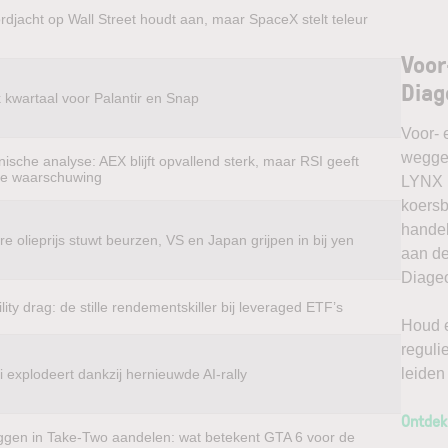
rdjacht op Wall Street houdt aan, maar SpaceX stelt teleur
Voor
Diag
k kwartaal voor Palantir en Snap
Voor- 
weggel
ische analyse: AEX blijft opvallend sterk, maar RSI geeft
te waarschuwing
LYNX k
koersb
handel
e olieprijs stuwt beurzen, VS en Japan grijpen in bij yen
aan de
Diageo
ility drag: de stille rendementskiller bij leveraged ETF’s
Houd e
reguli
leiden
 explodeert dankzij hernieuwde AI-rally
Ontdek
ggen in Take-Two aandelen: wat betekent GTA 6 voor de