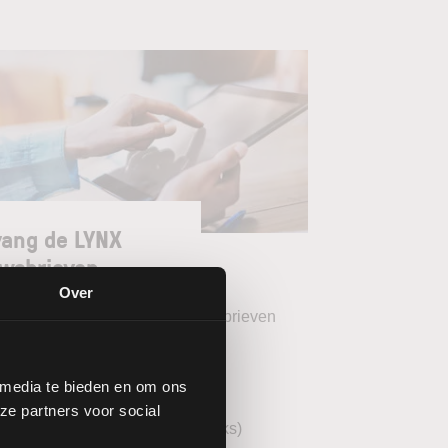
ang de LYNX
wsbrieven
Over
teer uw gewenste LYNX Nieuwsbrieven
eekoverzicht (wekelijks)
 media te bieden en om ons
YNX Morning Call (dagelijks)
ze partners voor social
echnische analyse AEX (wekelijks)