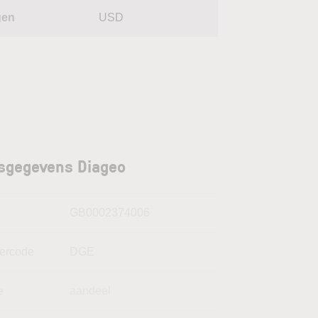
gen
USD
sgegevens Diageo
N
GB0002374006
kercode
DGE
e
aandeel