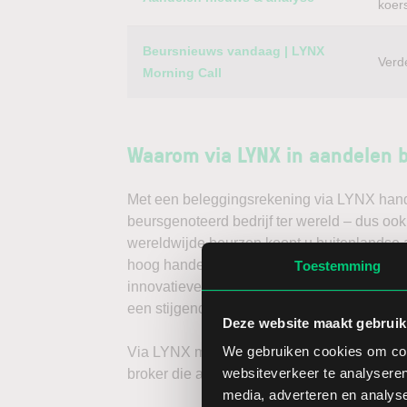
koer
Beursnieuws vandaag | LYNX
Verd
Morning Call
Waarom via LYNX in aandelen 
Met een beleggingsrekening via LYNX handel
beursgenoteerd bedrijf ter wereld – dus ook
wereldwijde beurzen koopt u buitenlandse a
hoog handelsvolume en een lage spread. Ha
Toestemming
innovatieve trading tools, waarmee u direc
een stijgende koers door long te gaan, of v
Deze website maakt gebruik
We gebruiken cookies om cont
Via LYNX maakt u de volgende stap in bele
websiteverkeer te analyseren
broker die aandelenbeleggers serieus neem
media, adverteren en analys