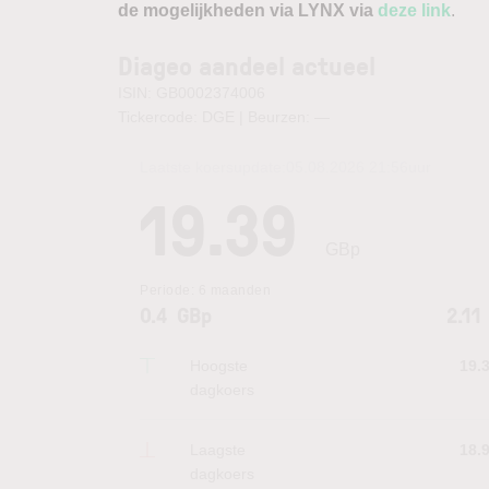
de mogelijkheden via LYNX via
deze link
.
Diageo aandeel actueel
ISIN: GB0002374006
Tickercode: DGE | Beurzen:
—
Laatste koersupdate:
05.08.2026 21:56
uur
19.39
GBp
Periode:
6 maanden
0.4
GBp
2.11
Hoogste
19.
dagkoers
Laagste
18.
dagkoers