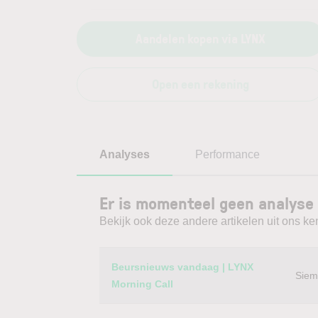
Aandelen kopen via LYNX
Open een rekening
Analyses
Performance
Er is momenteel geen analyse
Bekijk ook deze andere artikelen uit ons ke
Category
Titel
Beursnieuws vandaag | LYNX
Siem
Morning Call