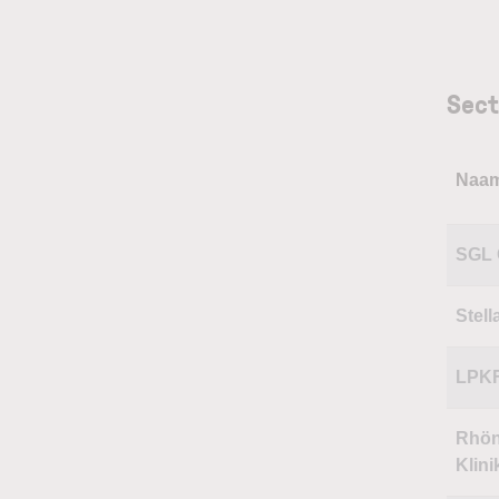
Sect
Naa
SGL 
Stell
LPKF
Rhön
Klin