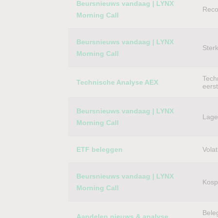
Beursnieuws vandaag | LYNX
Reco
Morning Call
Beursnieuws vandaag | LYNX
Ster
Morning Call
Techn
Technische Analyse AEX
eers
Beursnieuws vandaag | LYNX
Lager
Morning Call
ETF beleggen
Volat
Beursnieuws vandaag | LYNX
Kospi
Morning Call
Bele
Aandelen nieuws & analyse