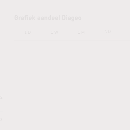
Grafiek aandeel Diageo
6 M
1 D
1 W
1 M
32
98