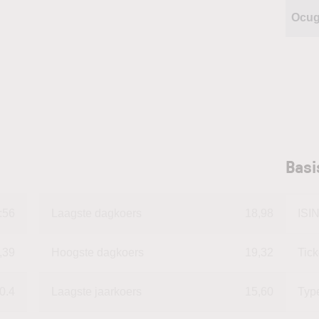
Ocu
Basi
:56
Laagste dagkoers
18,98
ISI
,39
Hoogste dagkoers
19,32
Tic
0.4
Laagste jaarkoers
15,60
Typ