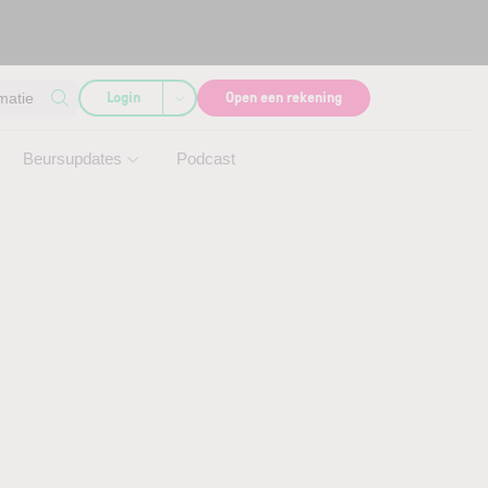
Login
Open een rekening
matie
Beursupdates
Podcast