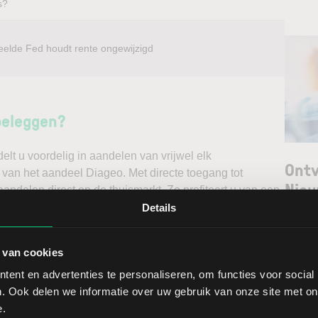
s?
eelde Fed houdt rente ongewijzigd
beleggen?
t u voordelig in aandelen van vrijwel elk
Ontv
 van het aandeel Diageo. Met directe toegang tot
Nieu
andelen direct op de thuismarkt. Zo profiteert u van een
ndelen doet u daarnaast via een stabiel platform met
Details
t gedegen analyses kunt maken. Belegt u met het oog op
Selec
erwacht u een dalende koers en gaat u short*?
 van cookies
W
ent en advertenties te personaliseren, om functies voor social
ggen. Ontdek alle voordelen van beleggen via een
L
. Ook delen we informatie over uw gebruik van onze site met on
t.
T
e.