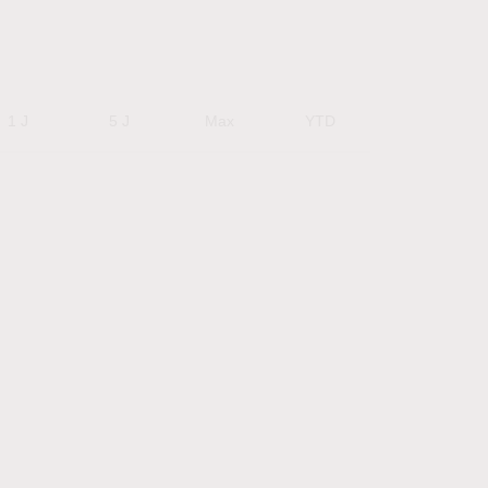
1 J
5 J
Max
YTD