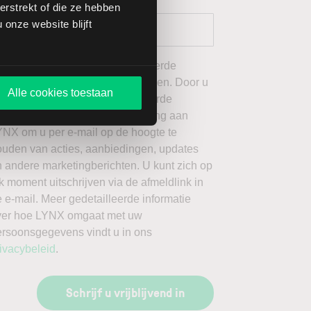
rstrekt of die ze hebben
onze website blijft
 wil graag de door mij geselecteerde
ieuwsbrieven van LYNX ontvangen. Door u
Alle cookies toestaan
an te melden voor de geselecteerde
ieuwsbrieven, geeft u toestemming aan
YNX om u per e-mail op de hoogte te
ouden van acties, aanbiedingen, updates
 andere marketingberichten. U kunt zich op
k moment uitschrijven via de afmeldlink in
 e-mail. Meer gedetailleerde informatie
ver hoe LYNX omgaat met uw
ersoonsgegevens vindt u in ons
ivacybeleid
.
Schrijf u vrijblijvend in