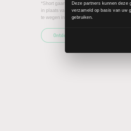
Deze partners kunnen deze g
*Short gaan in bijvoorbeeld het aandeel Diag
verzameld op basis van uw ge
in plaats van daalt, kunnen de verliezen on
gebruiken.
te wegen in uw beleggingsbeslissing en enk
Ontdek wat LYNX uniek maakt als b