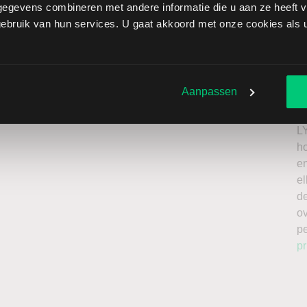
egevens combineren met andere informatie die u aan ze heeft ve
eo brengt extra risico’s met zich mee: als de koers stijgt
bruik van hun services. U gaat akkoord met onze cookies als u 
beperkt oplopen. Het is belangrijk om deze risico’s mee
el te beleggen met kapitaal dat u kunt missen.
Ik
roker
n
Aanpassen
a
n
L
h
en
el
de
o
p
pr