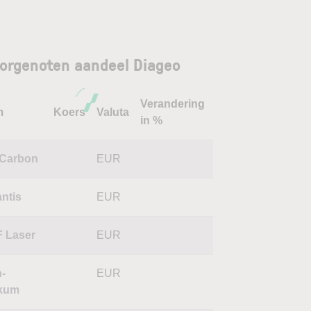
orgenoten aandeel Diageo
Verandering
m
Koers
Valuta
in %
Carbon
EUR
antis
EUR
 Laser
EUR
-
EUR
ikum