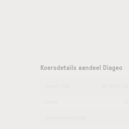
Koersdetails aandeel Diageo
Datum | Tijd
05.08.26 | 21
Koers
19
Verandering in USD