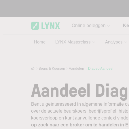
Skip to main content
Online beleggen
Ke
Home
LYNX Masterclass
Analyses
Beurs & Koersen
Aandelen
Diageo Aandeel
Aandeel Dia
Bent u geïnteresseerd in algemene informatie o
over de actuele beurskoers, bedrijfsprofiel, histor
koersverloop en kunt aanvullende context vinden
op zoek naar een broker om te handelen in