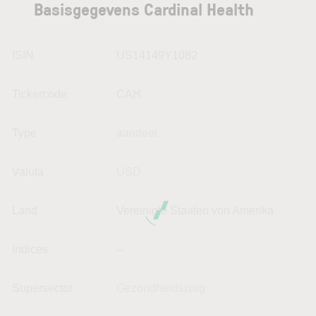
Basisgegevens Cardinal Health
ISIN
US14149Y1082
Tickercode
CAH
Type
aandeel
Valuta
USD
Land
Vereinigte Staaten von Amerika
Indices
--
Supersector
Gezondheidszorg