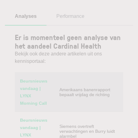
Analyses
Performance
Er is momenteel geen analyse van
het aandeel Cardinal Health
Bekijk ook deze andere artikelen uit ons
kennisportaal:
Category
Titel
Beursnieuws
vandaag |
Amerikaans banenrapport
bepaalt vrijdag de richting
LYNX
Morning Call
Beursnieuws
Siemens overtreft
vandaag |
verwachtingen en Burry luidt
LYNX
alarmbel