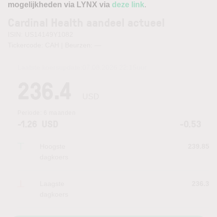
mogelijkheden via LYNX via
deze link
.
Cardinal Health aandeel actueel
ISIN: US14149Y1082
Tickercode: CAH | Beurzen:
—
Laatste koersupdate:
07.08.2026 22:15
uur
236.4
USD
Periode:
6 maanden
-1.26
USD
-0.53
Hoogste
239.85
dagkoers
Laagste
236.3
dagkoers