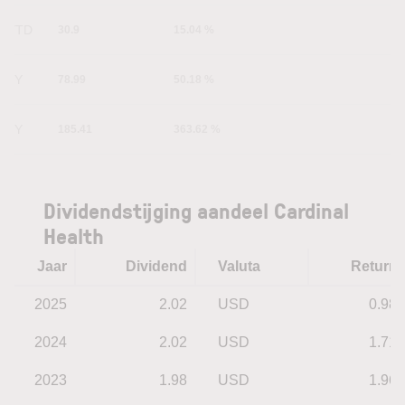
YTD
30.9
15.04 %
1Y
78.99
50.18 %
5Y
185.41
363.62 %
Dividendstijging aandeel Cardinal
Health
Jaar
Dividend
Valuta
Return
2025
2.02
USD
0.98
2024
2.02
USD
1.71
2023
1.98
USD
1.96