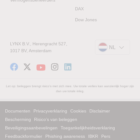
DAX
Dow Jones
LYNX B.V., Herengracht 527,
NL
1017 BV, Amsterdam
Let op: beleggen brengt risico's met zich mee. Uw totale verlies kan aanzienlijk hoger zijn
dan uw totale inleg.
Documenten
Privacyverklaring
Cookies
Disclaimer
Bescherming
Risico’s van beleggen
Beveiligingsaanbevelingen
Toegankelijkheidsverklaring
Feedbackformulier
Phishing awareness
IBKR
Pers