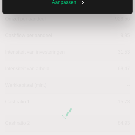
Aanpassen
Omzet ratio
0,70
Omzet per aandeel
923,56
Cashflow per aandeel
9,95
Intensiteit van investeringen
31,53
Intensiteit van arbeid
68,47
Werkkapitaal (mln.)
--
Cashratio 1
-15,73
Cashratio 2
84,93