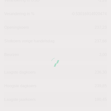
Verandering in USD
-1.26
Verandering in %
-0.53016914920474
Openingkoers
237,23
Slotkoers vorige handelsdag
237,66
Beurzen
3,00
Laagste dagkoers
236,30
Hoogste dagkoers
239,85
Laagste jaarkoers
180,45