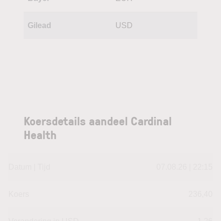
Gilead
USD
Koersdetails aandeel Cardinal
Health
Datum | Tijd
07.08.26 | 22:15
Koers
236,40