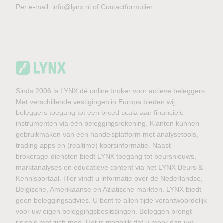
Per e-mail:
info@lynx.nl
of
Contactformulier
Sinds 2006 is LYNX dé online broker voor actieve beleggers.
Met verschillende vestigingen in Europa bieden wij
beleggers toegang tot een breed scala aan financiële
instrumenten via één beleggingsrekening. Klanten kunnen
gebruikmaken van een handelsplatform met analysetools,
trading apps en (realtime) koersinformatie. Naast
brokerage-diensten biedt LYNX toegang tot beursnieuws,
marktanalyses en educatieve content via het LYNX Beurs &
Kennisportaal. Hier vindt u informatie over de Nederlandse,
Belgische, Amerikaanse en Aziatische markten. LYNX biedt
geen beleggingsadvies. U bent te allen tijde verantwoordelijk
voor uw eigen beleggingsbeslissingen. Beleggen brengt
risico’s met zich mee. Het is mogelijk dat u meer dan uw