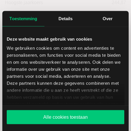
Hoogste jaarkoers
244,87
Toestemming
Details
Over
Laagste koers 52 weken
137,75
Hoogste koers 52 weken
244,87
Deze website maakt gebruik van cookies
We gebruiken cookies om content en advertenties te
Marktkapitalisatie (mld.)
55,37
personaliseren, om functies voor social media te bieden
en om ons websiteverkeer te analyseren. Ook delen we
informatie over uw gebruik van onze site met onze
partners voor social media, adverteren en analyse.
Deze partners kunnen deze gegevens combineren met
Cardinal Health: fundamentele
andere informatie die u aan ze heeft verstrekt of die ze
cijfers in USD
hebben verzameld op basis van uw gebruik van hun
services. U gaat akkoord met onze cookies als u onze
website blijft gebruiken.
Alle cookies toestaan
Dividendrendement
--