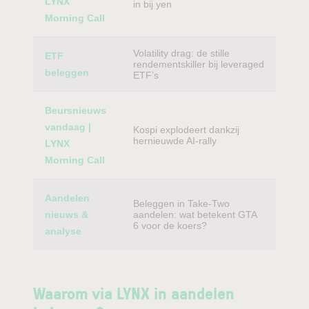
LYNX
in bij yen
Morning Call
Volatility drag: de stille
ETF
rendementskiller bij leveraged
beleggen
ETF’s
Beursnieuws
vandaag |
Kospi explodeert dankzij
hernieuwde AI-rally
LYNX
Morning Call
Aandelen
Beleggen in Take-Two
nieuws &
aandelen: wat betekent GTA
6 voor de koers?
analyse
Waarom via LYNX in aandelen