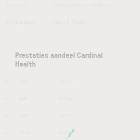
Subsector
Farmaceutische Producten
Bedrijfsnaam
Cardinal Health
Prestaties aandeel Cardinal
Health
1D
-1.26
-0.53 %
1W
6.37
2.77 %
1M
-0.75
-0.32 %
6M
10.64
4.71 %