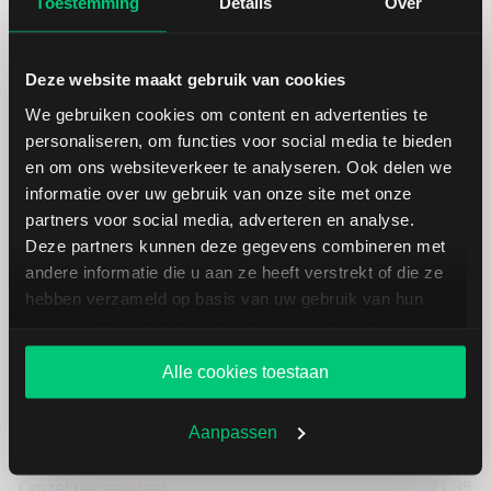
Toestemming
Details
Over
Hoogste koers 52 weken
160,48
Deze website maakt gebruik van cookies
We gebruiken cookies om content en advertenties te
Marktkapitalisatie (mld.)
30,46
personaliseren, om functies voor social media te bieden
en om ons websiteverkeer te analyseren. Ook delen we
informatie over uw gebruik van onze site met onze
partners voor social media, adverteren en analyse.
Deze partners kunnen deze gegevens combineren met
Zoetis: fundamentele cijfers in
andere informatie die u aan ze heeft verstrekt of die ze
USD
hebben verzameld op basis van uw gebruik van hun
services. U gaat akkoord met onze cookies als u onze
website blijft gebruiken.
Dividendrendement
--
Alle cookies toestaan
Omzet ratio
28,23
Aanpassen
Omzet per aandeel
21,35