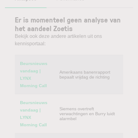
Er is momenteel geen analyse van
het aandeel Zoetis
Bekijk ook deze andere artikelen uit ons
kennisportaal:
Category
Titel
Beursnieuws
vandaag |
Amerikaans banenrapport
bepaalt vrijdag de richting
LYNX
Morning Call
Beursnieuws
Siemens overtreft
vandaag |
verwachtingen en Burry luidt
LYNX
alarmbel
Morning Call