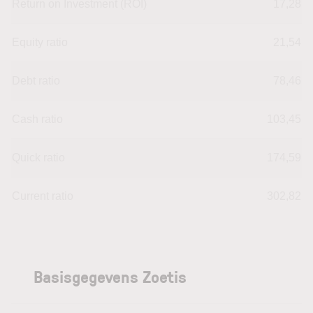
Return on Investment (ROI)
17,28
Equity ratio
21,54
Debt ratio
78,46
Cash ratio
103,45
Quick ratio
174,59
Current ratio
302,82
Basisgegevens Zoetis