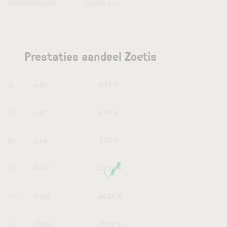
Bedrijfsnaam
Zoetis Inc.
Prestaties aandeel Zoetis
1D
-4.61
-5.97 %
1W
-4.63
-5.99 %
1M
-2.44
-3.25 %
6M
-54.64
-42.92 %
YTD
-53.16
-42.25 %
1Y
-74.69
-50.69 %