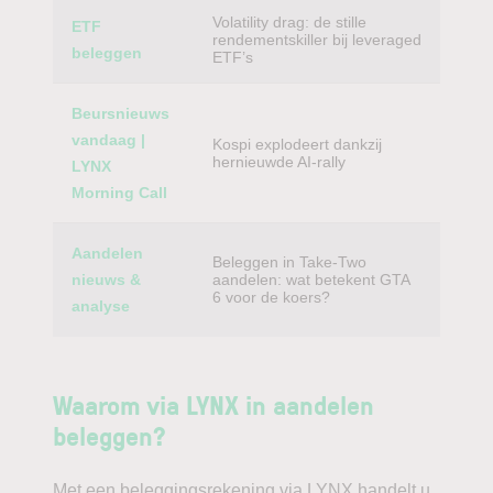
Volatility drag: de stille
ETF
rendementskiller bij leveraged
beleggen
ETF’s
Beursnieuws
vandaag |
Kospi explodeert dankzij
hernieuwde AI-rally
LYNX
Morning Call
Aandelen
Beleggen in Take-Two
nieuws &
aandelen: wat betekent GTA
6 voor de koers?
analyse
Waarom via LYNX in aandelen
beleggen?
Met een beleggingsrekening via LYNX handelt u