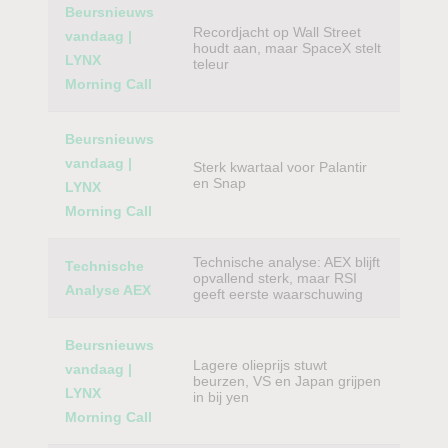
Beursnieuws
Recordjacht op Wall Street
vandaag |
houdt aan, maar SpaceX stelt
LYNX
teleur
Morning Call
Beursnieuws
vandaag |
Sterk kwartaal voor Palantir
en Snap
LYNX
Morning Call
Technische analyse: AEX blijft
Technische
opvallend sterk, maar RSI
Analyse AEX
geeft eerste waarschuwing
Beursnieuws
Lagere olieprijs stuwt
vandaag |
beurzen, VS en Japan grijpen
LYNX
in bij yen
Morning Call