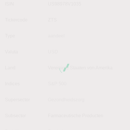
ISIN
US98978V1035
Tickercode
ZTS
Type
aandeel
Valuta
USD
Land
Vereinigte Staaten von Amerika
Indices
S&P 500
Supersector
Gezondheidszorg
Subsector
Farmaceutische Producten