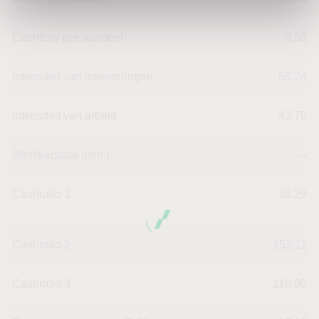
Cashflow per aandeel
6,55
Intensiteit van investeringen
56,24
Intensiteit van arbeid
43,76
Werkkapitaal (mln.)
--
Cashratio 1
38,29
Cashratio 2
152,11
Cashratio 3
118,90