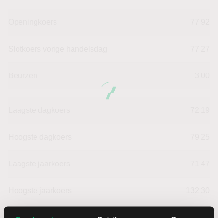
Openingkoers
77,92
Slotkoers vorige handelsdag
77,27
Beurzen
3,00
Laagste dagkoers
72,19
Hoogste dagkoers
79,25
Laagste jaarkoers
71,47
Hoogste jaarkoers
132,30
Laagste koers 52 weken
71,47