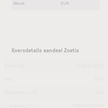
Merck
EUR
Koersdetails aandeel Zoetis
Datum | Tijd
07.08.26 | 22:15
Koers
72,66
Verandering in USD
-4.61
Verandering in %
-5.9660929209266