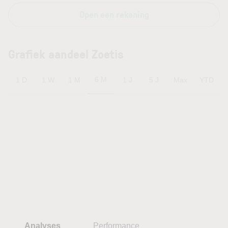
Open een rekening
Grafiek aandeel Zoetis
6 M
1 D
1 W
1 M
1 J
5 J
Max
YTD
Analyses
Performance