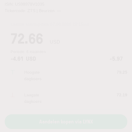
ISIN: US98978V1035
Tickercode: ZTS | Beurzen:
—
Laatste koersupdate:
07.08.2026 22:15
uur
72.66
USD
Periode:
6 maanden
-4.61
USD
-5.97
Hoogste
79.25
dagkoers
Laagste
72.19
dagkoers
Aandelen kopen via LYNX