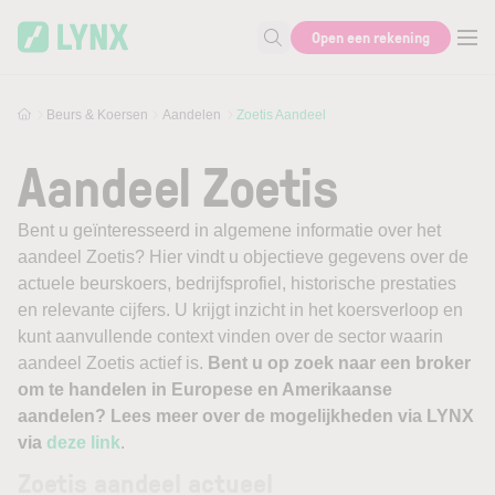
Skip to main content
Open een rekening
Zoek naar informatie
Beurs & Koersen
Aandelen
Zoetis Aandeel
Aandeel Zoetis
Bent u geïnteresseerd in algemene informatie over het
aandeel Zoetis? Hier vindt u objectieve gegevens over de
actuele beurskoers, bedrijfsprofiel, historische prestaties
en relevante cijfers. U krijgt inzicht in het koersverloop en
kunt aanvullende context vinden over de sector waarin
aandeel Zoetis actief is.
Bent u op zoek naar een broker
om te handelen in Europese en Amerikaanse
aandelen? Lees meer over de mogelijkheden via LYNX
via
deze link
.
Zoetis aandeel actueel