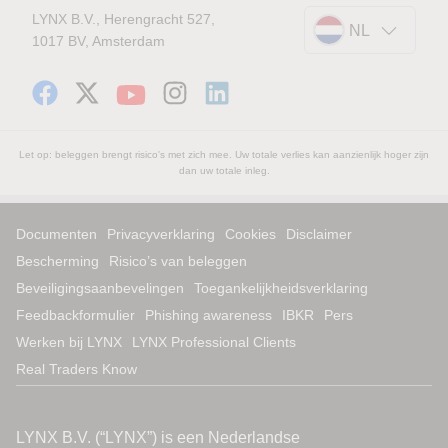
LYNX B.V., Herengracht 527,
NL
1017 BV, Amsterdam
Let op: beleggen brengt risico's met zich mee. Uw totale verlies kan aanzienlijk hoger zijn
dan uw totale inleg.
Documenten
Privacyverklaring
Cookies
Disclaimer
Bescherming
Risico’s van beleggen
Beveiligingsaanbevelingen
Toegankelijkheidsverklaring
Feedbackformulier
Phishing awareness
IBKR
Pers
Werken bij LYNX
LYNX Professional Clients
Real Traders Know