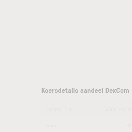
Koersdetails aandeel DexCom
Datum | Tijd
07.08.26 | 22
Koers
84