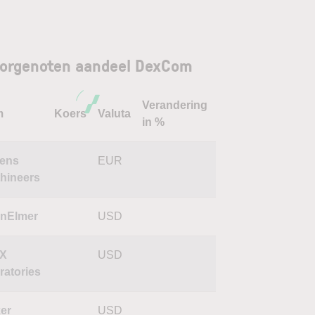
orgenoten aandeel DexCom
Verandering
m
Koers
Valuta
in %
ens
EUR
thineers
inElmer
USD
XX
USD
ratories
ker
USD