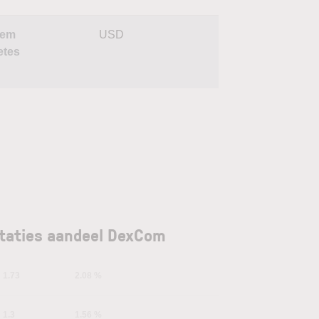
dem
USD
etes
taties aandeel DexCom
1.73
2.08 %
1.3
1.56 %