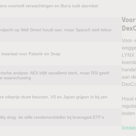
ens overtreft verwachtingen en Burry luidt alarmbel
Voor
Dex
rdjacht op Wall Street houdt aan, maar SpaceX stelt teleur
Voor- 
weggel
k kwartaal voor Palantir en Snap
LYNX k
koersb
handel
ische analyse: AEX blijft opvallend sterk, maar RSI geeft
aan de
te waarschuwing
DexCom
e olieprijs stuwt beurzen, VS en Japan grijpen in bij yen
Houd e
reguli
leiden
ility drag: de stille rendementskiller bij leveraged ETF’s
Ontdek