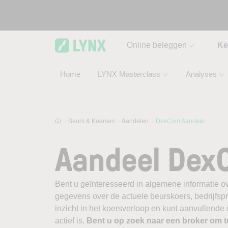
Skip to main content
Online beleggen
Ke
Home
LYNX Masterclass
Analyses
Beurs & Koersen
Aandelen
DexCom Aandeel
Aandeel Dex
Bent u geïnteresseerd in algemene informatie o
gegevens over de actuele beurskoers, bedrijfsprofi
inzicht in het koersverloop en kunt aanvullend
actief is.
Bent u op zoek naar een broker om 