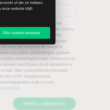
rstrekt of die ze hebben
onze website blijft
 wil graag de door mij geselecteerde
ieuwsbrieven van LYNX ontvangen. Door u
Alle cookies toestaan
an te melden voor de geselecteerde
ieuwsbrieven, geeft u toestemming aan
YNX om u per e-mail op de hoogte te
ouden van acties, aanbiedingen, updates
 andere marketingberichten. U kunt zich op
k moment uitschrijven via de afmeldlink in
 e-mail. Meer gedetailleerde informatie
ver hoe LYNX omgaat met uw
ersoonsgegevens vindt u in ons
ivacybeleid
.
Schrijf u vrijblijvend in