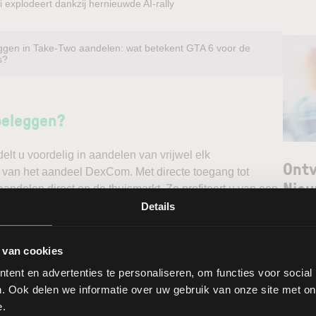
 explodeert dankzij hernieuwde AI-rally
ggen in Take-Two aandelen: wat betekent GTA 6 voor de
s?
beleggen?
t u voordelig in aandelen van vrijwel elk
Ontv
k van het aandeel DexCom. Met directe toegang tot
Nieu
andelen direct op de thuismarkt. Zo profiteert u van een
ndelen doet u daarnaast via een stabiel platform met
Details
t gedegen analyses kunt maken. Belegt u met het oog op
Selec
erwacht u een dalende koers en gaat u short*?
 van cookies
W
ent en advertenties te personaliseren, om functies voor social
ggen. Ontdek alle voordelen van beleggen via een
L
. Ook delen we informatie over uw gebruik van onze site met on
t.
T
e.