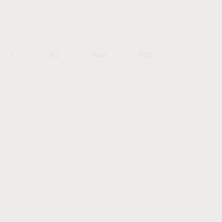
1 J
5 J
Max
YTD