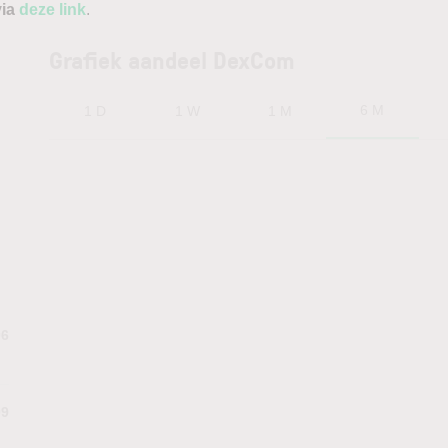
via
deze link
.
Grafiek aandeel DexCom
6 M
1 D
1 W
1 M
06
09