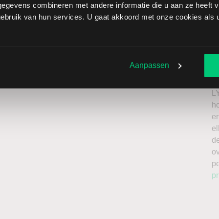
egevens combineren met andere informatie die u aan ze heeft ve
xCom brengt extra risico’s met zich mee: als de koers
bruik van hun services. U gaat akkoord met onze cookies als u 
zen onbeperkt oplopen. Het is belangrijk om deze risico’s
 enkel te beleggen met kapitaal dat u kunt missen.
Ik
roker
n
Aanpassen
a
n
L
h
en
el
de
o
p
pr