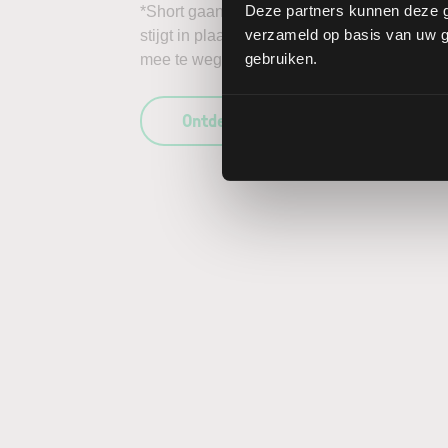
Deze partners kunnen deze g
*Short gaan in bijvoorbeeld het aandeel De
verzameld op basis van uw ge
stijgt in plaats van daalt, kunnen de verlie
gebruiken.
mee te wegen in uw beleggingsbeslissing en
Ontdek wat LYNX uniek maakt als b