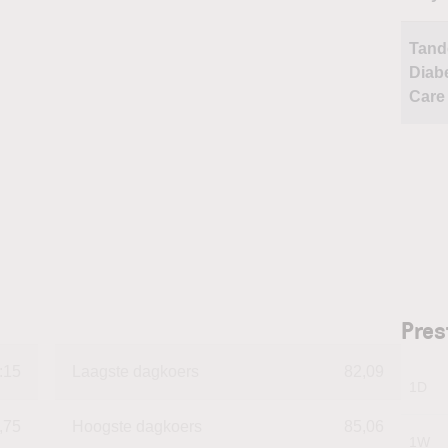
Tan
Diab
Care
Pres
:15
Laagste dagkoers
82,09
1D
,75
Hoogste dagkoers
85,06
1W