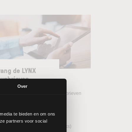
ang de LYNX
wsbrieven
Over
teer uw gewenste LYNX Nieuwsbrieven
eekoverzicht (wekelijks)
 media te bieden en om ons
YNX Morning Call (dagelijks)
ze partners voor social
echnische analyse AEX (wekelijks)