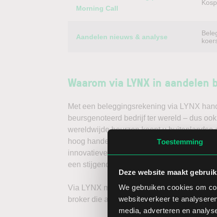
Kospi
Morning Call
Bele
Aandelen nieuws & analyse
koer
Waarom via LYNX in aandelen 
Met een beleggingsrekening via LYNX handel
beursgenoteerd bedrijf ter wereld – dus oo
wereldwijde beurzen koopt u buitenlandse a
hoog handelsvolume en een lage spread. Ha
Toestemming
innovatieve trading tools, waarmee u direc
een stijgende koers door long te gaan, of v
Deze website maakt gebruik
We gebruiken cookies om cont
Via LYNX maakt u de volgende stap in bele
websiteverkeer te analyseren
broker die aandelenbeleggers serieus neem
media, adverteren en analys