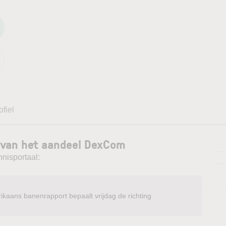
ofiel
 van het aandeel DexCom
—
nnisportaal:
—
ikaans banenrapport bepaalt vrijdag de richting