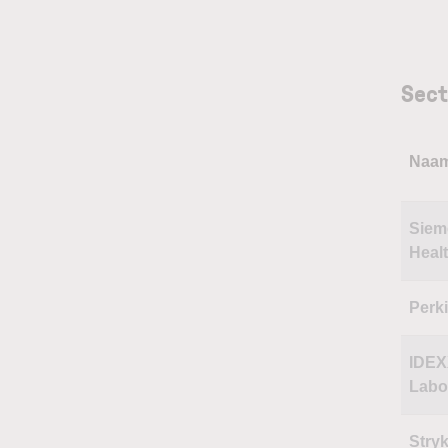
Sect
Naa
Siem
Heal
Perk
IDE
Labo
Stry