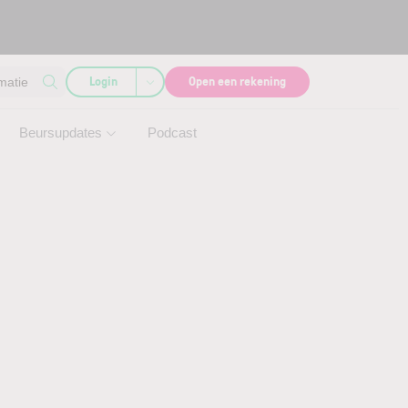
Login
Open een rekening
matie
Beursupdates
Podcast