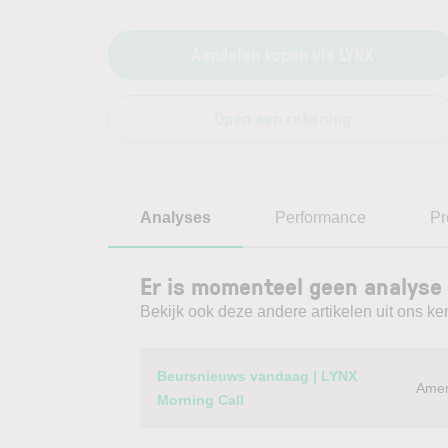
Aandelen kopen via LYNX
Open een rekening
Analyses
Performance
Pr
Er is momenteel geen analyse
Bekijk ook deze andere artikelen uit ons ke
Category
Titel
Beursnieuws vandaag | LYNX
Amer
Morning Call