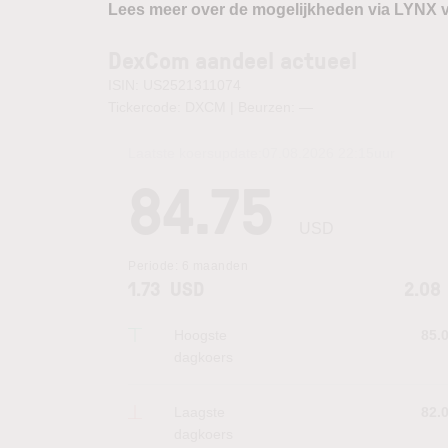
Lees meer over de mogelijkheden via LYNX 
DexCom aandeel actueel
ISIN: US2521311074
Tickercode: DXCM | Beurzen:
—
Laatste koersupdate:
07.08.2026 22:15
uur
84.75
USD
Periode:
6 maanden
1.73
USD
2.08
Hoogste
85.
dagkoers
Laagste
82.
dagkoers