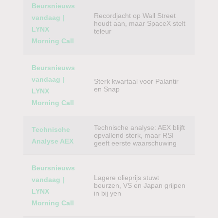
Beursnieuws
Recordjacht op Wall Street
vandaag |
houdt aan, maar SpaceX stelt
LYNX
teleur
Morning Call
Beursnieuws
vandaag |
Sterk kwartaal voor Palantir
en Snap
LYNX
Morning Call
Technische analyse: AEX blijft
Technische
opvallend sterk, maar RSI
Analyse AEX
geeft eerste waarschuwing
Beursnieuws
Lagere olieprijs stuwt
vandaag |
beurzen, VS en Japan grijpen
LYNX
in bij yen
Morning Call