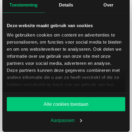
Toestemming
Details
Over
Hoogste koers 52 weken
106,33
Deze website maakt gebruik van cookies
Marktkapitalisatie (mld.)
110,07
We gebruiken cookies om content en advertenties te
personaliseren, om functies voor social media te bieden
en om ons websiteverkeer te analyseren. Ook delen we
informatie over uw gebruik van onze site met onze
partners voor social media, adverteren en analyse.
Medtronic: fundamentele cijfers
Deze partners kunnen deze gegevens combineren met
in USD
andere informatie die u aan ze heeft verstrekt of die ze
hebben verzameld op basis van uw gebruik van hun
services. U gaat akkoord met onze cookies als u onze
website blijft gebruiken.
Dividendrendement
--
Alle cookies toestaan
Omzet ratio
13,20
Aanpassen
Omzet per aandeel
28,37