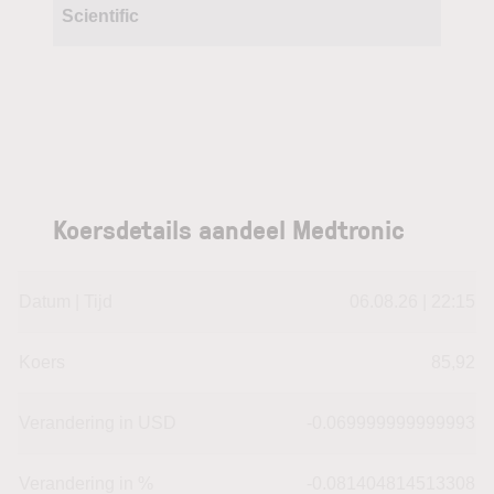
Scientific
Koersdetails aandeel Medtronic
Datum | Tijd
06.08.26 | 22:15
Koers
85,92
Verandering in USD
-0.069999999999993
Verandering in %
-0.081404814513308