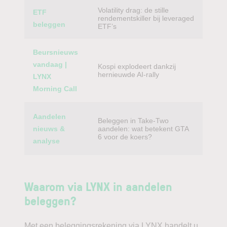
Volatility drag: de stille
ETF
rendementskiller bij leveraged
beleggen
ETF’s
Beursnieuws
vandaag |
Kospi explodeert dankzij
hernieuwde AI-rally
LYNX
Morning Call
Aandelen
Beleggen in Take-Two
nieuws &
aandelen: wat betekent GTA
6 voor de koers?
analyse
Waarom via LYNX in aandelen
beleggen?
Met een beleggingsrekening via LYNX handelt u