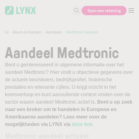
Skip to main content
Open een rekening
Zoek naar informatie
Beurs & Koersen
Aandelen
Medtronic Aandeel
Aandeel Medtronic
Bent u geïnteresseerd in algemene informatie over het
aandeel Medtronic? Hier vindt u objectieve gegevens over
de actuele beurskoers, bedrijfsprofiel, historische
prestaties en relevante cijfers. U krijgt inzicht in het
koersverloop en kunt aanvullende context vinden over de
sector waarin aandeel Medtronic actief is.
Bent u op zoek
naar een broker om te handelen in Europese en
Amerikaanse aandelen? Lees meer over de
mogelijkheden via LYNX via
deze link
.
Medtronic aandeel actueel