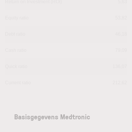
Return on Investment (ROI)
5,63
Equity ratio
53,82
Debt ratio
46,18
Cash ratio
79,09
Quick ratio
136,07
Current ratio
212,62
Basisgegevens Medtronic