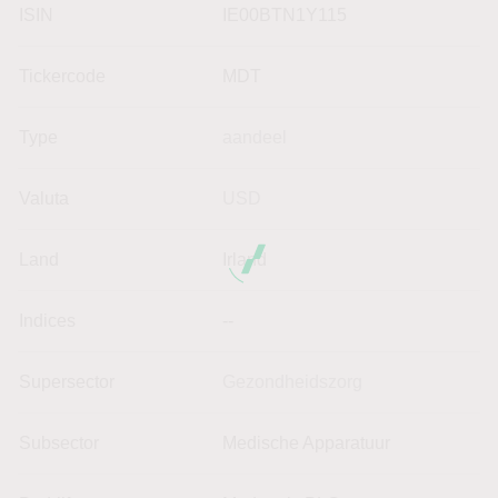
ISIN
IE00BTN1Y115
Tickercode
MDT
Type
aandeel
Valuta
USD
Land
Irland
Indices
--
Supersector
Gezondheidszorg
Subsector
Medische Apparatuur