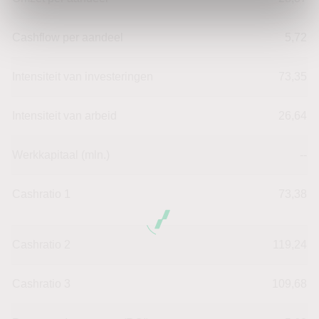
Cashflow per aandeel
5,72
Intensiteit van investeringen
73,35
Intensiteit van arbeid
26,64
Werkkapitaal (mln.)
--
Cashratio 1
73,38
Cashratio 2
119,24
Cashratio 3
109,68