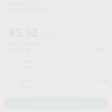
ISIN: IE00BTN1Y115
Tickercode: MDT | Beurzen:
—
Laatste koersupdate:
06.08.2026 22:15
uur
85.92
USD
Periode:
6 maanden
-0.07
USD
-0.08
Hoogste
87.3
dagkoers
Laagste
85.68
dagkoers
Aandelen kopen via LYNX