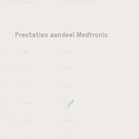
Bedrijfsnaam
Medtronic PLC
Prestaties aandeel Medtronic
1D
-0.07
-0.08 %
1W
0.21
0.25 %
1M
2.86
3.44 %
6M
-16.98
-16.5 %
YTD
-10.14
-10.56 %
1Y
-3.44
-3.85 %