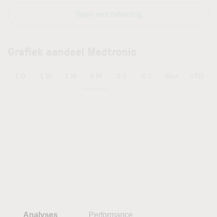
Open een rekening
Grafiek aandeel Medtronic
6 M
1 D
1 W
1 M
1 J
5 J
Max
YTD
Analyses
Performance