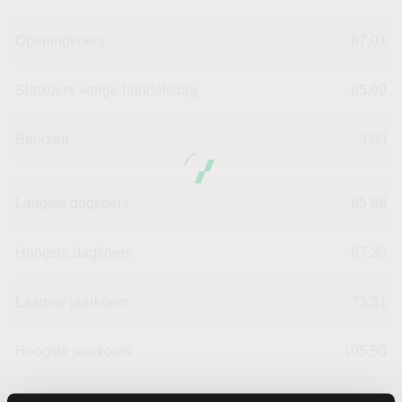
Openingkoers
87,01
Slotkoers vorige handelsdag
85,99
Beurzen
3,00
Laagste dagkoers
85,68
Hoogste dagkoers
87,30
Laagste jaarkoers
73,31
Hoogste jaarkoers
105,50
Laagste koers 52 weken
73,31