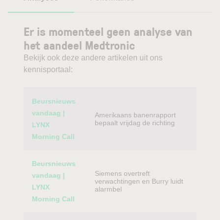
Er is momenteel geen analyse van
het aandeel Medtronic
Bekijk ook deze andere artikelen uit ons
kennisportaal:
Category
Titel
Beursnieuws
vandaag |
Amerikaans banenrapport
bepaalt vrijdag de richting
LYNX
Morning Call
Beursnieuws
Siemens overtreft
vandaag |
verwachtingen en Burry luidt
LYNX
alarmbel
Morning Call