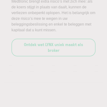
Medtronic brengt extra risico’s met zich mee: als
de koers stijgt in plaats van daalt, kunnen de
verliezen onbeperkt oplopen. Het is belangrijk om
deze risico’s mee te wegen in uw
beleggingsbeslissing en enkel te beleggen met
kapitaal dat u kunt missen.
Ontdek wat LYNX uniek maakt als
broker
—
—
—
—
—
—
—
—
—
—