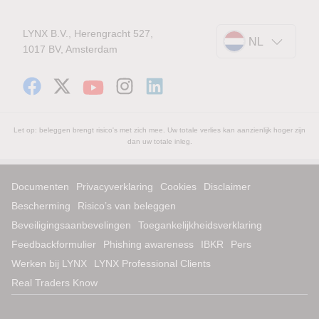
LYNX B.V., Herengracht 527,
NL
1017 BV, Amsterdam
Let op: beleggen brengt risico's met zich mee. Uw totale verlies kan aanzienlijk hoger zijn
dan uw totale inleg.
Documenten
Privacyverklaring
Cookies
Disclaimer
Bescherming
Risico’s van beleggen
Beveiligingsaanbevelingen
Toegankelijkheidsverklaring
Feedbackformulier
Phishing awareness
IBKR
Pers
Werken bij LYNX
LYNX Professional Clients
Real Traders Know