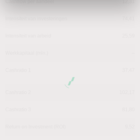
Cashflow per aandeel
12,31
Intensiteit van investeringen
74,41
Intensiteit van arbeid
25,59
Werkkapitaal (mln.)
--
Cashratio 1
37,47
Cashratio 2
102,17
Cashratio 3
81,80
Return on Investment (ROI)
9,52