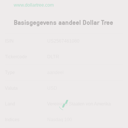
www.dollartree.com
Basisgegevens aandeel Dollar Tree
ISIN
US2567461080
Tickercode
DLTR
Type
aandeel
Valuta
USD
Land
Vereinigte Staaten von Amerika
Indices
Nasdaq 100