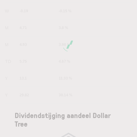
1W
-0.19
-0.15 %
1M
4.71
3.8 %
6M
4.93
3.98 %
YTD
5.75
4.67 %
1Y
13.1
11.33 %
5Y
29.82
30.14 %
Dividendstijging aandeel Dollar
Tree