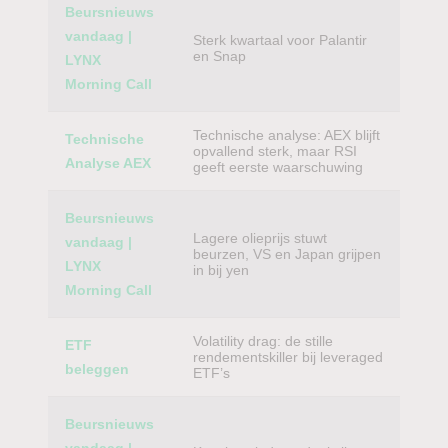
Beursnieuws
vandaag |
Sterk kwartaal voor Palantir
en Snap
LYNX
Morning Call
Technische analyse: AEX blijft
Technische
opvallend sterk, maar RSI
Analyse AEX
geeft eerste waarschuwing
Beursnieuws
Lagere olieprijs stuwt
vandaag |
beurzen, VS en Japan grijpen
LYNX
in bij yen
Morning Call
Volatility drag: de stille
ETF
rendementskiller bij leveraged
beleggen
ETF’s
Beursnieuws