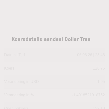
Koersdetails aandeel Dollar Tree
Datum | Tijd
06.08.26 | 23:46
Koers
128,76
Verandering in USD
-1.95
Verandering in %
-1.4918521918752
Openingkoers
132,10