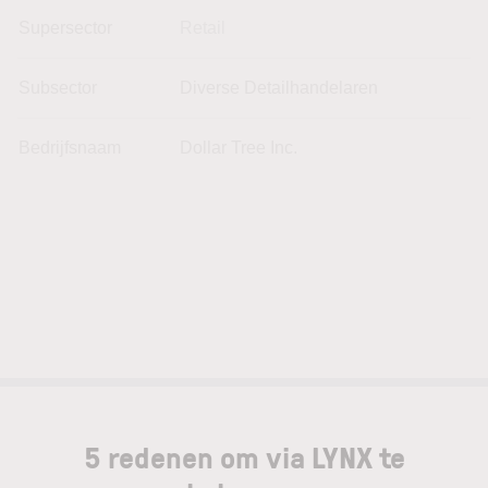
Supersector
Retail
Subsector
Diverse Detailhandelaren
Bedrijfsnaam
Dollar Tree Inc.
5 redenen om via LYNX te