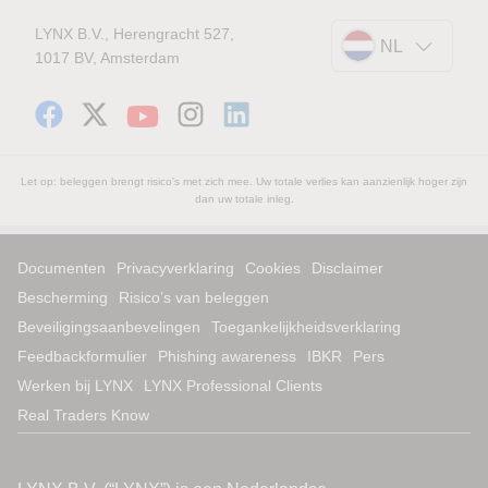
LYNX B.V., Herengracht 527,
NL
1017 BV, Amsterdam
Let op: beleggen brengt risico's met zich mee. Uw totale verlies kan aanzienlijk hoger zijn
dan uw totale inleg.
Documenten
Privacyverklaring
Cookies
Disclaimer
Bescherming
Risico’s van beleggen
Beveiligingsaanbevelingen
Toegankelijkheidsverklaring
Feedbackformulier
Phishing awareness
IBKR
Pers
Werken bij LYNX
LYNX Professional Clients
Real Traders Know