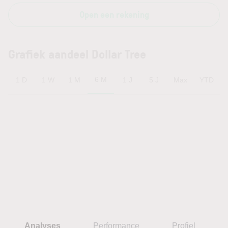
Open een rekening
Grafiek aandeel Dollar Tree
6 M
1 D
1 W
1 M
1 J
5 J
Max
YTD
Analyses
Performance
Profiel