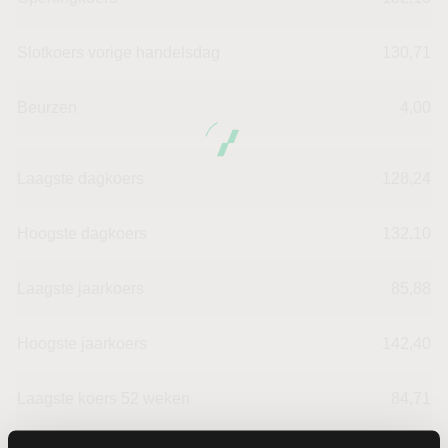
Slotkoers vorige handelsdag
130,71
Beurzen
4,00
Laagste dagkoers
128,24
Hoogste dagkoers
132,10
Laagste jaarkoers
85,88
Hoogste jaarkoers
142,40
Laagste koers 52 weken
84,71