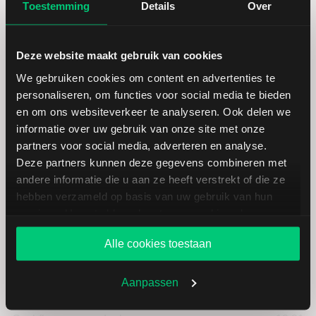
Hoogste koers 52 weken
142,40
Toestemming
Details
Over
Marktkapitalisatie (mld.)
25,12
Deze website maakt gebruik van cookies
We gebruiken cookies om content en advertenties te
personaliseren, om functies voor social media te bieden
en om ons websiteverkeer te analyseren. Ook delen we
informatie over uw gebruik van onze site met onze
Dollar Tree: fundamentele cijfers
partners voor social media, adverteren en analyse.
in USD
Deze partners kunnen deze gegevens combineren met
andere informatie die u aan ze heeft verstrekt of die ze
hebben verzameld op basis van uw gebruik van hun
Dividendrendement
--
services. U gaat akkoord met onze cookies als u onze
website blijft gebruiken.
Omzet ratio
6,61
Alle cookies toestaan
Omzet per aandeel
94,32
Aanpassen