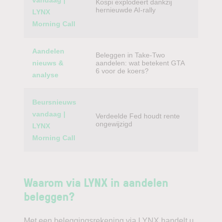
vandaag |
Kospi explodeert dankzij
hernieuwde AI-rally
LYNX
Morning Call
Aandelen
Beleggen in Take-Two
nieuws &
aandelen: wat betekent GTA
6 voor de koers?
analyse
Beursnieuws
vandaag |
Verdeelde Fed houdt rente
ongewijzigd
LYNX
Morning Call
Waarom via LYNX in aandelen
beleggen?
Met een beleggingsrekening via LYNX handelt u