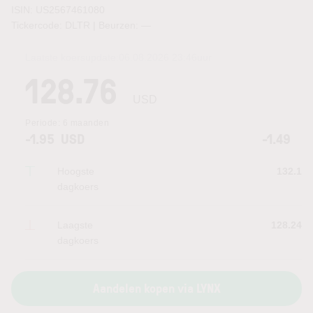
ISIN: US2567461080
Tickercode: DLTR | Beurzen:
—
Laatste koersupdate:
06.08.2026 23:46
uur
128.76
USD
Periode:
6 maanden
-1.95
USD
-1.49
Hoogste
132.1
dagkoers
Laagste
128.24
dagkoers
Aandelen kopen via LYNX