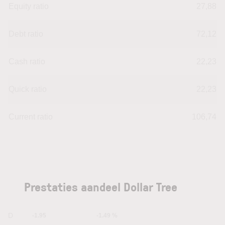
Equity ratio
27,88
Debt ratio
72,12
Cash ratio
22,23
Quick ratio
22,23
Current ratio
106,74
Prestaties aandeel Dollar Tree
1D
-1.95
-1.49 %