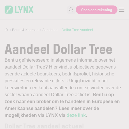
Skip to main content
Open een rekening
Zoek naar informatie
Beurs & Koersen
Aandelen
Dollar Tree Aandeel
Aandeel Dollar Tree
Bent u geïnteresseerd in algemene informatie over het
aandeel Dollar Tree? Hier vindt u objectieve gegevens
over de actuele beurskoers, bedrijfsprofiel, historische
prestaties en relevante cijfers. U krijgt inzicht in het
koersverloop en kunt aanvullende context vinden over de
sector waarin aandeel Dollar Tree actief is.
Bent u op
zoek naar een broker om te handelen in Europese en
Amerikaanse aandelen? Lees meer over de
mogelijkheden via LYNX via
deze link
.
Dollar Tree aandeel actueel