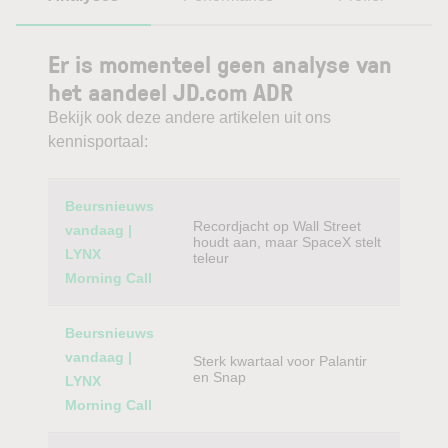
Er is momenteel geen analyse van
het aandeel JD.com ADR
Bekijk ook deze andere artikelen uit ons
kennisportaal:
Category
Titel
Beursnieuws
Recordjacht op Wall Street
vandaag |
houdt aan, maar SpaceX stelt
LYNX
teleur
Morning Call
Beursnieuws
vandaag |
Sterk kwartaal voor Palantir
en Snap
LYNX
Morning Call