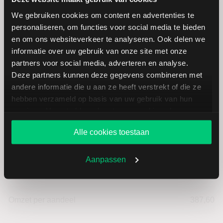
Hoogste koers 52 weken
36,86
We gebruiken cookies om content en advertenties te
personaliseren, om functies voor social media te bieden
Marktkapitalisatie (mld.)
41,22
en om ons websiteverkeer te analyseren. Ook delen we
informatie over uw gebruik van onze site met onze
partners voor social media, adverteren en analyse.
Deze partners kunnen deze gegevens combineren met
andere informatie die u aan ze heeft verstrekt of die ze
JD.com ADR: fundamentele cijfers
hebben verzameld op basis van uw gebruik van hun
in USD
services. U gaat akkoord met onze cookies als u onze
website blijft gebruiken.
Alle cookies toestaan
Dividendrendement
--
Aanpassen
Omzet ratio
3,57
Omzet per aandeel
387,60