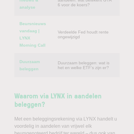
nieuws &
aandelen: wat betekent GTA
6 voor de koers?
analyse
Beursnieuws
vandaag |
Verdeelde Fed houdt rente
ongewijzigd
LYNX
Morning Call
Duurzaam
Duurzaam beleggen: wat is
het en welke ETF’s zijn er?
beleggen
Waarom via LYNX in aandelen
beleggen?
Met een beleggingsrekening via LYNX handelt u
voordelig in aandelen van vrijwel elk
beursgenoteerd bedrijf ter wereld – dus ook van