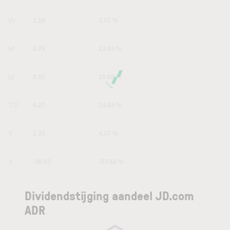
1W
1.18
3.71 %
1M
6.35
23.85 %
6M
5.65
20.68 %
YTD
4.27
14.88 %
1Y
1.35
4.27 %
5Y
-38.43
-53.82 %
Dividendstijging aandeel JD.com
ADR