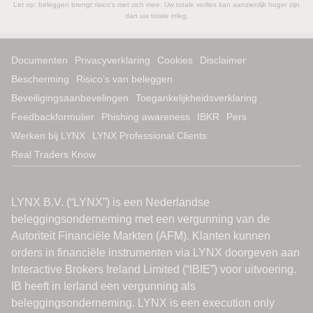
Let op: beleggen brengt risico's met zich mee. Uw totale verlies kan aanzienlijk hoger zijn
dan uw totale inleg.
Documenten
Privacyverklaring
Cookies
Disclaimer
Bescherming
Risico’s van beleggen
Beveiligingsaanbevelingen
Toegankelijkheidsverklaring
Feedbackformulier
Phishing awareness
IBKR
Pers
Werken bij LYNX
LYNX Professional Clients
Real Traders Know