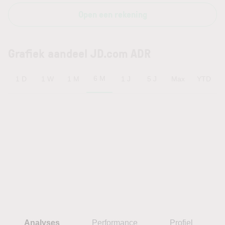
Open een rekening
Grafiek aandeel JD.com ADR
6 M
1 D
1 W
1 M
1 J
5 J
Max
YTD
Analyses
Performance
Profiel