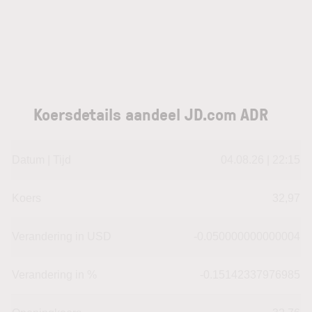
Koersdetails aandeel JD.com ADR
Datum | Tijd
04.08.26 | 22:15
Koers
32,97
Verandering in USD
-0.050000000000004
Verandering in %
-0.15142337976985