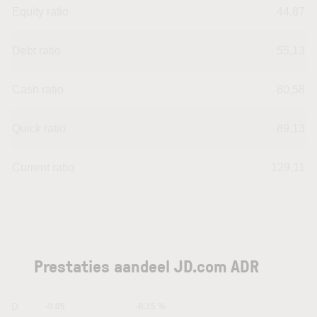
Equity ratio
44,87
Debt ratio
55,13
Cash ratio
80,58
Quick ratio
89,13
Current ratio
129,11
Prestaties aandeel JD.com ADR
1D
-0.05
-0.15 %