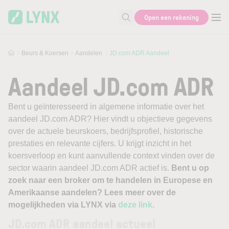
Skip to main content
Open een rekening
Zoek naar informatie
Beurs & Koersen
Aandelen
JD.com ADR Aandeel
Aandeel JD.com ADR
Bent u geïnteresseerd in algemene informatie over het
aandeel JD.com ADR? Hier vindt u objectieve gegevens
over de actuele beurskoers, bedrijfsprofiel, historische
prestaties en relevante cijfers. U krijgt inzicht in het
koersverloop en kunt aanvullende context vinden over de
sector waarin aandeel JD.com ADR actief is.
Bent u op
zoek naar een broker om te handelen in Europese en
Amerikaanse aandelen? Lees meer over de
mogelijkheden via LYNX via
deze link
.
JD.com ADR aandeel actueel