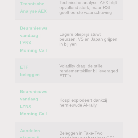
Technische analyse: AEX blijft
Technische
opvallend sterk, maar RSI
Analyse AEX
geeft eerste waarschuwing
Beursnieuws
Lagere olieprijs stuwt
vandaag |
beurzen, VS en Japan grijpen
LYNX
in bij yen
Morning Call
Volatility drag: de stille
ETF
rendementskiller bij leveraged
beleggen
ETF’s
Beursnieuws
vandaag |
Kospi explodeert dankzij
hernieuwde AI-rally
LYNX
Morning Call
Aandelen
Beleggen in Take-Two