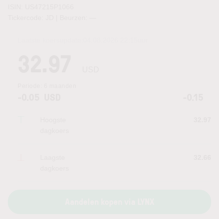
ISIN: US47215P1066
Tickercode: JD | Beurzen:
—
Laatste koersupdate:
04.08.2026 22:15
uur
32.97
USD
Periode:
6 maanden
-0.05
USD
-0.15
Hoogste
32.97
dagkoers
Laagste
32.66
dagkoers
Aandelen kopen via LYNX