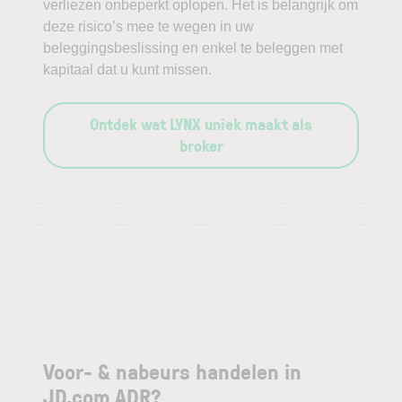
verliezen onbeperkt oplopen. Het is belangrijk om
deze risico’s mee te wegen in uw
beleggingsbeslissing en enkel te beleggen met
kapitaal dat u kunt missen.
Ontdek wat LYNX uniek maakt als
broker
—
—
—
—
—
—
—
—
—
—
Voor- & nabeurs handelen in
JD.com ADR?