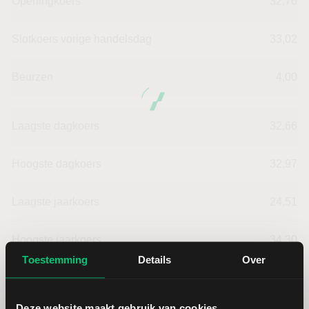
Openingkoers
32,76
Slotkoers vorige handelsdag
33,02
Beurzen
4,00
Laagste dagkoers
32,66
Hoogste dagkoers
32,97
Laagste jaarkoers
24,51
Hoogste jaarkoers
34,30
Toestemming
Details
Over
Laagste koers 52 weken
24,51
Deze website maakt gebruik van cookies