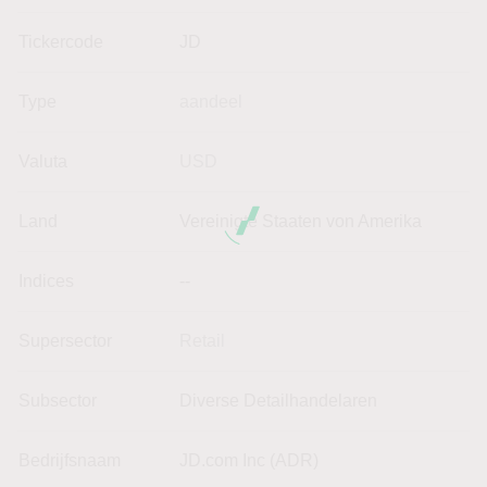
Tickercode
JD
Type
aandeel
Valuta
USD
Land
Vereinigte Staaten von Amerika
Indices
--
Supersector
Retail
Subsector
Diverse Detailhandelaren
Bedrijfsnaam
JD.com Inc (ADR)