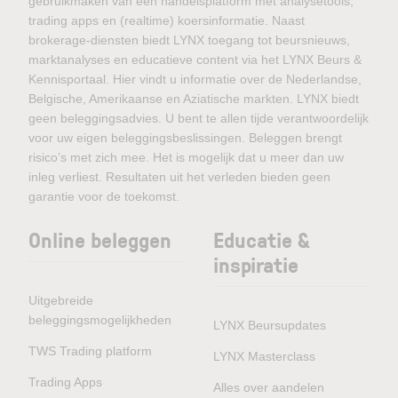
gebruikmaken van een handelsplatform met analysetools,
trading apps en (realtime) koersinformatie. Naast
brokerage-diensten biedt LYNX toegang tot beursnieuws,
marktanalyses en educatieve content via het LYNX Beurs &
Kennisportaal. Hier vindt u informatie over de Nederlandse,
Belgische, Amerikaanse en Aziatische markten. LYNX biedt
geen beleggingsadvies. U bent te allen tijde verantwoordelijk
voor uw eigen beleggingsbeslissingen. Beleggen brengt
risico’s met zich mee. Het is mogelijk dat u meer dan uw
inleg verliest. Resultaten uit het verleden bieden geen
garantie voor de toekomst.
Online beleggen
Educatie &
inspiratie
Uitgebreide
beleggingsmogelijkheden
LYNX Beursupdates
TWS Trading platform
LYNX Masterclass
Trading Apps
Alles over aandelen