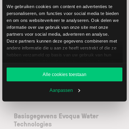
We gebruiken cookies om content en advertenties te
United
GBP
personaliseren, om functies voor social media te bieden
Utilities
en om ons websiteverkeer te analyseren. Ook delen we
informatie over uw gebruik van onze site met onze
partners voor social media, adverteren en analyse.
Severn Trent
GBP
Deze partners kunnen deze gegevens combineren met
andere informatie die u aan ze heeft verstrekt of die ze
Essential
USD
hebben verzameld op basis van uw gebruik van hun
Utilities
services. U gaat akkoord met onze cookies als u onze
website blijft gebruiken.
Alle cookies toestaan
Aanpassen
Basisgegevens Evoqua Water
Technologies