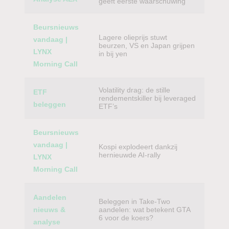
geeft eerste waarschuwing
Beursnieuws
Lagere olieprijs stuwt
vandaag |
beurzen, VS en Japan grijpen
LYNX
in bij yen
Morning Call
Volatility drag: de stille
ETF
rendementskiller bij leveraged
beleggen
ETF’s
Beursnieuws
vandaag |
Kospi explodeert dankzij
hernieuwde AI-rally
LYNX
Morning Call
Aandelen
Beleggen in Take-Two
nieuws &
aandelen: wat betekent GTA
6 voor de koers?
analyse