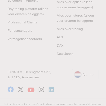
Beleggen in Amerika
Alles over opties (alleen
voor ervaren beleggers)
Daytrading platform (alleen
voor ervaren beleggers)
Alles over futures (alleen
voor ervaren beleggers)
Professional Clients
Alles over trading
Fondsmanagers
AEX
Vermogensbeheerders
DAX
Dow Jones
LYNX B.V., Herengracht 527,
NL
1017 BV, Amsterdam
Let op: beleggen brengt risico's met zich mee. Uw totale verlies kan aanzienlijk hoger zijn