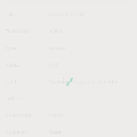
ISIN
US30057T1051
Tickercode
AQUA
Type
aandeel
Valuta
USD
Land
Vereinigte Staaten von Amerika
Indices
--
Supersector
Utilities
Subsector
Water