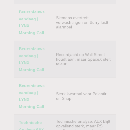
Beursnieuws
Siemens overtreft
vandaag |
verwachtingen en Burry luidt
LYNX
alarmbel
Morning Call
Beursnieuws
Recordjacht op Wall Street
vandaag |
houdt aan, maar SpaceX stelt
LYNX
teleur
Morning Call
Beursnieuws
vandaag |
Sterk kwartaal voor Palantir
en Snap
LYNX
Morning Call
Technische analyse: AEX blijft
Technische
opvallend sterk, maar RSI
Analyse AEX