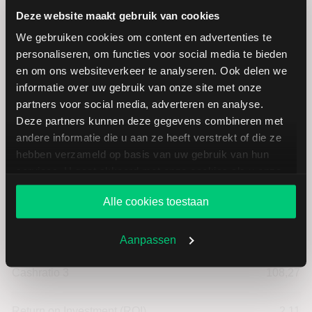
Deze website maakt gebruik van cookies
Cashflow per aandeel
14,37
We gebruiken cookies om content en advertenties te
personaliseren, om functies voor social media te bieden
Intensiteit van investeringen
81,04
en om ons websiteverkeer te analyseren. Ook delen we
informatie over uw gebruik van onze site met onze
partners voor social media, adverteren en analyse.
Intensiteit van arbeid
18,96
Deze partners kunnen deze gegevens combineren met
andere informatie die u aan ze heeft verstrekt of die ze
Werkkapitaal (mln.)
--
hebben verzameld op basis van uw gebruik van hun
services. U gaat akkoord met onze cookies als u onze
Cashratio 1
33,24
website blijft gebruiken.
Alle cookies toestaan
Cashratio 2
108,46
Aanpassen
Cashratio 3
108,27
Return on Investment (ROI)
2,11