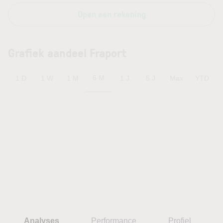
Open een rekening
Grafiek aandeel Fraport
6 M
1 D
1 W
1 M
1 J
5 J
Max
YTD
Analyses
Performance
Profiel