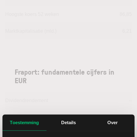
Hoogste koers 52 weken
86,85
Marktkapitalisatie (mld.)
6,21
Fraport: fundamentele cijfers in
EUR
Dividendrendement
--
Omzet ratio
9,47
Toestemming
Details
Over
Omzet per aandeel
49,32