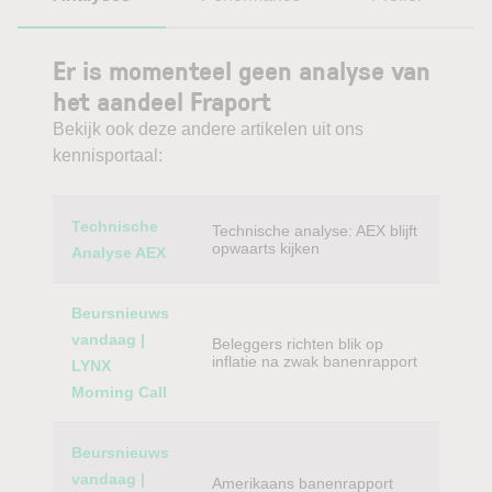
Er is momenteel geen analyse van
het aandeel Fraport
Bekijk ook deze andere artikelen uit ons
kennisportaal:
Category
Titel
Technische
Technische analyse: AEX blijft
opwaarts kijken
Analyse AEX
Beursnieuws
vandaag |
Beleggers richten blik op
inflatie na zwak banenrapport
LYNX
Morning Call
Beursnieuws
vandaag |
Amerikaans banenrapport