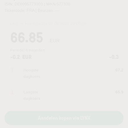
ISIN: DE0005773303 | WKN 577330
Tickercode: FRA | Beurzen:
—
Laatste koersupdate:
07.08.2026 20:05
uur
66.85
EUR
Periode:
6 maanden
-0.2
EUR
-0.3
Hoogste
67.2
dagkoers
Laagste
65.9
dagkoers
Aandelen kopen via LYNX