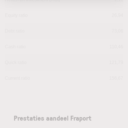
Equity ratio
26,94
Debt ratio
73,06
Cash ratio
110,46
Quick ratio
121,79
Current ratio
156,67
Prestaties aandeel Fraport