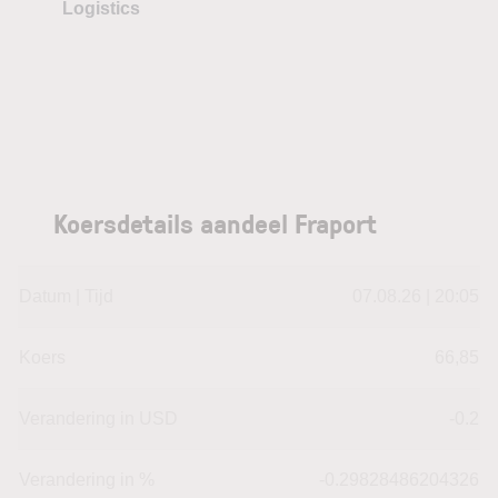
Logistics
Koersdetails aandeel Fraport
Datum | Tijd
07.08.26 | 20:05
Koers
66,85
Verandering in USD
-0.2
Verandering in %
-0.29828486204326