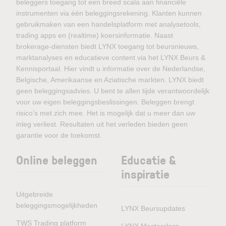
beleggers toegang tot een breed scala aan financiële
instrumenten via één beleggingsrekening. Klanten kunnen
gebruikmaken van een handelsplatform met analysetools,
trading apps en (realtime) koersinformatie. Naast
brokerage-diensten biedt LYNX toegang tot beursnieuws,
marktanalyses en educatieve content via het LYNX Beurs &
Kennisportaal. Hier vindt u informatie over de Nederlandse,
Belgische, Amerikaanse en Aziatische markten. LYNX biedt
geen beleggingsadvies. U bent te allen tijde verantwoordelijk
voor uw eigen beleggingsbeslissingen. Beleggen brengt
risico’s met zich mee. Het is mogelijk dat u meer dan uw
inleg verliest. Resultaten uit het verleden bieden geen
garantie voor de toekomst.
Online beleggen
Educatie &
inspiratie
Uitgebreide
beleggingsmogelijkheden
LYNX Beursupdates
TWS Trading platform
LYNX Masterclass