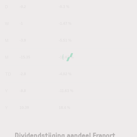
1D
-0.2
-0.3 %
1W
-1
-1.47 %
1M
-3.9
-5.51 %
6M
-15.35
-18.67 %
YTD
-2.8
-4.02 %
1Y
-8.8
-11.63 %
5Y
10.39
18.4 %
Dividendstijging aandeel Fraport