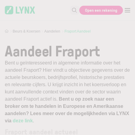
Skip to main content
Open een rekening
Zoek naar informatie
Beurs & Koersen
Aandelen
Fraport Aandeel
Aandeel Fraport
Bent u geïnteresseerd in algemene informatie over het
aandeel Fraport? Hier vindt u objectieve gegevens over de
actuele beurskoers, bedrijfsprofiel, historische prestaties
en relevante cijfers. U krijgt inzicht in het koersverloop en
kunt aanvullende context vinden over de sector waarin
aandeel Fraport actief is.
Bent u op zoek naar een
broker om te handelen in Europese en Amerikaanse
aandelen? Lees meer over de mogelijkheden via LYNX
via
deze link
.
Fraport aandeel actueel