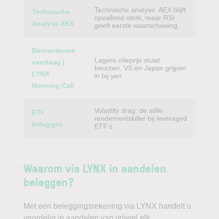
Technische analyse: AEX blijft
Technische
opvallend sterk, maar RSI
Analyse AEX
geeft eerste waarschuwing
Beursnieuws
Lagere olieprijs stuwt
vandaag |
beurzen, VS en Japan grijpen
LYNX
in bij yen
Morning Call
Volatility drag: de stille
ETF
rendementskiller bij leveraged
beleggen
ETF’s
Waarom via LYNX in aandelen
beleggen?
Met een beleggingsrekening via LYNX handelt u
voordelig in aandelen van vrijwel elk