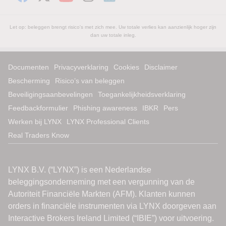
Let op: beleggen brengt risico's met zich mee. Uw totale verlies kan aanzienlijk hoger zijn
dan uw totale inleg.
Documenten
Privacyverklaring
Cookies
Disclaimer
Bescherming
Risico’s van beleggen
Beveiligingsaanbevelingen
Toegankelijkheidsverklaring
Feedbackformulier
Phishing awareness
IBKR
Pers
Werken bij LYNX
LYNX Professional Clients
Real Traders Know