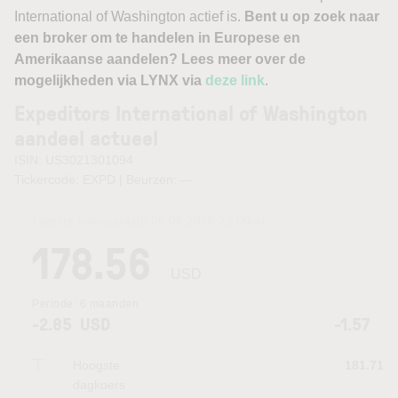
International of Washington actief is.
Bent u op zoek naar
een broker om te handelen in Europese en
Amerikaanse aandelen? Lees meer over de
mogelijkheden via LYNX via
deze link
.
Expeditors International of Washington
aandeel actueel
ISIN: US3021301094
Tickercode: EXPD | Beurzen:
—
Laatste koersupdate:
06.08.2026 22:00
uur
178.56
USD
Periode:
6 maanden
-2.85
USD
-1.57
Hoogste
181.71
dagkoers