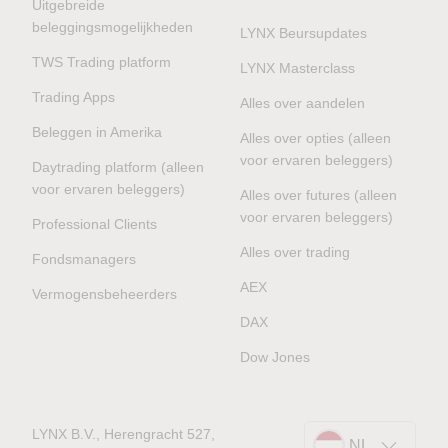
Uitgebreide
beleggingsmogelijkheden
LYNX Beursupdates
TWS Trading platform
LYNX Masterclass
Trading Apps
Alles over aandelen
Beleggen in Amerika
Alles over opties (alleen
voor ervaren beleggers)
Daytrading platform (alleen
voor ervaren beleggers)
Alles over futures (alleen
voor ervaren beleggers)
Professional Clients
Alles over trading
Fondsmanagers
AEX
Vermogensbeheerders
DAX
Dow Jones
LYNX B.V., Herengracht 527,
NL