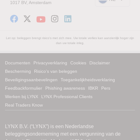
1017 BV, Amsterdam
Let op: beleggen brengt risico's met zich mee. Uw totale verlies kan aanzienlijk hoger zijn
dan uw totale inleg.
Documenten
Privacyverklaring
Cookies
Disclaimer
Bescherming
Risico’s van beleggen
Beveiligingsaanbevelingen
Toegankelijkheidsverklaring
Feedbackformulier
Phishing awareness
IBKR
Pers
Werken bij LYNX
LYNX Professional Clients
Real Traders Know