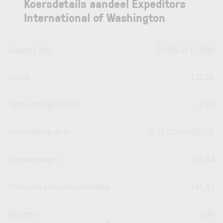
Koersdetails aandeel Expeditors
International of Washington
Datum | Tijd
06.08.26 | 22:00
Koers
178,56
Verandering in USD
-2.85
Verandering in %
-1.5710269555151
Openingkoers
181,34
Slotkoers vorige handelsdag
181,41
Beurzen
3,00