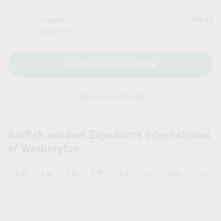
Laagste
176.73
dagkoers
Aandelen kopen via LYNX
Open een rekening
Grafiek aandeel Expeditors International
of Washington
6 M
1 D
1 W
1 M
1 J
5 J
Max
YTD