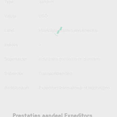
Type
aandeel
Valuta
USD
Land
Vereinigte Staaten von Amerika
Indices
--
Supersector
Industriële goederen en diensten
Subsector
Transportdiensten
Bedrijfsnaam
Expeditors International of Washington
Prestaties aandeel Expeditors