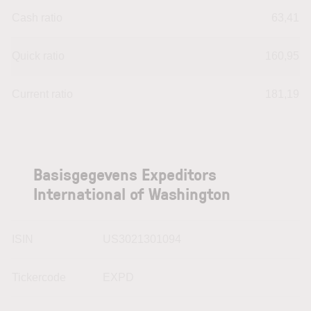
Cash ratio
63,41
Quick ratio
160,95
Current ratio
181,19
Basisgegevens Expeditors
International of Washington
ISIN
US3021301094
Tickercode
EXPD