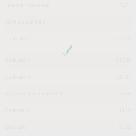
Intensiteit van arbeid
76,74
Werkkapitaal (mln.)
--
Cashratio 1
207,21
Cashratio 2
247,87
Cashratio 3
247,87
Return on Investment (ROI)
16,56
Equity ratio
48,19
Debt ratio
51,81