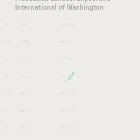
International of Washington
1D
-2.85
-1.57 %
1W
11.55
6.92 %
1M
12.86
7.76 %
6M
13.52
8.19 %
YTD
29.55
19.83 %
1Y
59.83
50.39 %
5Y
54.32
43.72 %