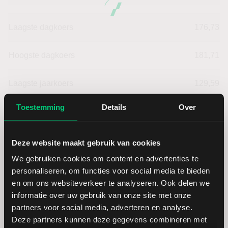
Laagste dagkoers
176,73
Hoogste dagkoers
181,71
Laagste jaarkoers
129,59
Toestemming
Details
Over
Hoogste jaarkoers
187,74
Laagste koers 52 weken
112,95
Deze website maakt gebruik van cookies
We gebruiken cookies om content en advertenties te
Hoogste koers 52 weken
187,74
personaliseren, om functies voor social media te bieden
en om ons websiteverkeer te analyseren. Ook delen we
informatie over uw gebruik van onze site met onze
Marktkapitalisatie (mld.)
23,73
partners voor social media, adverteren en analyse.
Deze partners kunnen deze gegevens combineren met