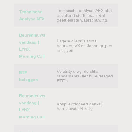
Technische analyse: AEX blijft
Technische
opvallend sterk, maar RSI
Analyse AEX
geeft eerste waarschuwing
Beursnieuws
Lagere olieprijs stuwt
vandaag |
beurzen, VS en Japan grijpen
LYNX
in bij yen
Morning Call
Volatility drag: de stille
ETF
rendementskiller bij leveraged
beleggen
ETF’s
Beursnieuws
vandaag |
Kospi explodeert dankzij
hernieuwde AI-rally
LYNX
Morning Call