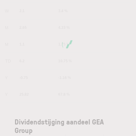
1W
2.1
3.4 %
1M
2.65
4.33 %
6M
1.1
1.75 %
YTD
6.2
10.75 %
1Y
-0.75
-1.16 %
5Y
25.82
67.8 %
Dividendstijging aandeel GEA
Group