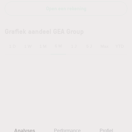
Open een rekening
Grafiek aandeel GEA Group
6 M
1 D
1 W
1 M
1 J
5 J
Max
YTD
Analyses
Performance
Profiel