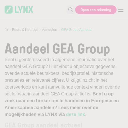
Skip to main content
Open een rekening
Zoek naar informatie
Beurs & Koersen
Aandelen
GEA Group Aandeel
Aandeel GEA Group
Bent u geïnteresseerd in algemene informatie over het
aandeel GEA Group? Hier vindt u objectieve gegevens
over de actuele beurskoers, bedrijfsprofiel, historische
prestaties en relevante cijfers. U krijgt inzicht in het
koersverloop en kunt aanvullende context vinden over de
sector waarin aandeel GEA Group actief is.
Bent u op
zoek naar een broker om te handelen in Europese en
Amerikaanse aandelen? Lees meer over de
mogelijkheden via LYNX via
deze link
.
GEA Group aandeel actueel