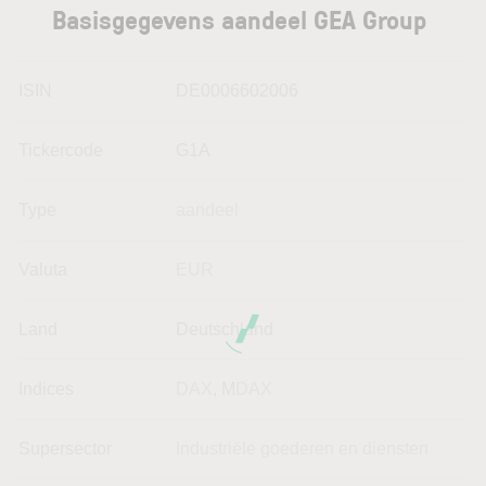
Basisgegevens aandeel GEA Group
ISIN
DE0006602006
Tickercode
G1A
Type
aandeel
Valuta
EUR
Land
Deutschland
Indices
DAX
, M
DAX
Supersector
Industriële goederen en diensten