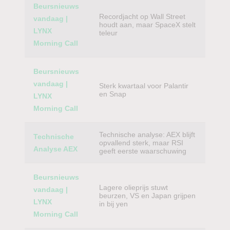
Beursnieuws
Recordjacht op Wall Street
vandaag |
houdt aan, maar SpaceX stelt
LYNX
teleur
Morning Call
Beursnieuws
vandaag |
Sterk kwartaal voor Palantir
en Snap
LYNX
Morning Call
Technische analyse: AEX blijft
Technische
opvallend sterk, maar RSI
Analyse AEX
geeft eerste waarschuwing
Beursnieuws
Lagere olieprijs stuwt
vandaag |
beurzen, VS en Japan grijpen
LYNX
in bij yen
Morning Call