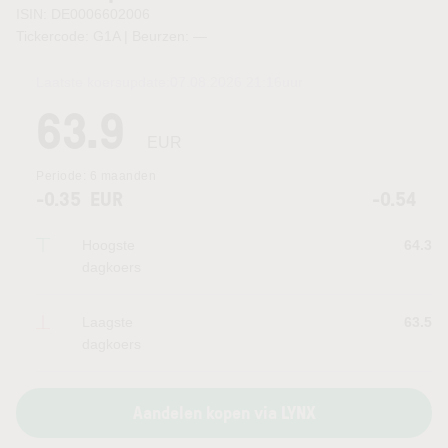
ISIN: DE0006602006
Tickercode: G1A | Beurzen:
—
Laatste koersupdate:
07.08.2026 21:16
uur
63.9
EUR
Periode:
6 maanden
-0.35
EUR
-0.54
Hoogste
64.3
dagkoers
Laagste
63.5
dagkoers
Aandelen kopen via LYNX