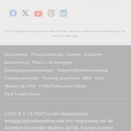
Let op: beleggen brengt risico's met zich mee. Uw totale verlies kan aanzienlijk hoger zijn
dan uw totale inleg.
Documenten
Privacyverklaring
Cookies
Disclaimer
Bescherming
Risico’s van beleggen
Beveiligingsaanbevelingen
Toegankelijkheidsverklaring
Feedbackformulier
Phishing awareness
IBKR
Pers
Werken bij LYNX
LYNX Professional Clients
Real Traders Know