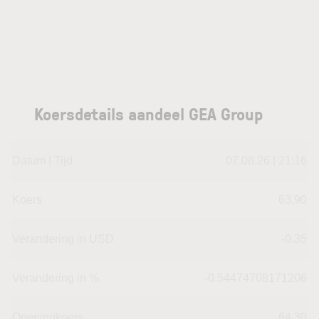
Koersdetails aandeel GEA Group
Datum | Tijd
07.08.26 | 21:16
Koers
63,90
Verandering in USD
-0.35
Verandering in %
-0.54474708171206
Openingkoers
64,30