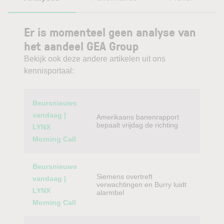
Er is momenteel geen analyse van
het aandeel GEA Group
Bekijk ook deze andere artikelen uit ons
kennisportaal:
Category
Titel
Beursnieuws
vandaag |
Amerikaans banenrapport
bepaalt vrijdag de richting
LYNX
Morning Call
Beursnieuws
Siemens overtreft
vandaag |
verwachtingen en Burry luidt
LYNX
alarmbel
Morning Call