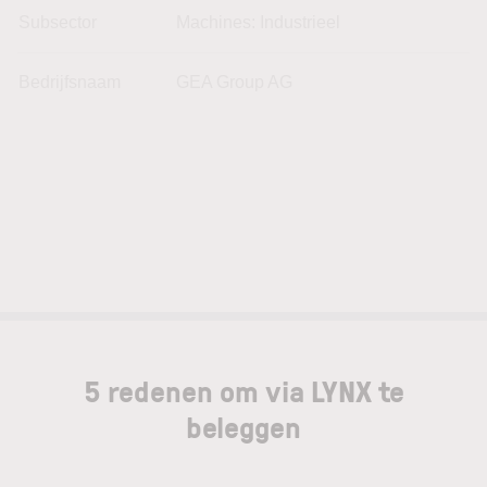
Subsector
Machines: Industrieel
Bedrijfsnaam
GEA Group AG
5 redenen om via LYNX te
beleggen