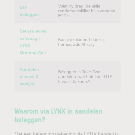
Volatility drag: de stille
ETF
rendementskiller bij leveraged
beleggen
ETF’s
Beursnieuws
vandaag |
Kospi explodeert dankzij
hernieuwde AI-rally
LYNX
Morning Call
Aandelen
Beleggen in Take-Two
nieuws &
aandelen: wat betekent GTA
6 voor de koers?
analyse
Waarom via LYNX in aandelen
beleggen?
Met een beleggingsrekening via LYNX handelt u