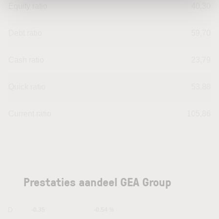
Equity ratio
40,30
Debt ratio
59,70
Cash ratio
23,79
Quick ratio
53,88
Current ratio
105,86
Prestaties aandeel GEA Group
1D
-0.35
-0.54 %