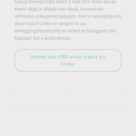
Group brengt extra risico’s met zich mee: als de
koers stijgt in plaats van daalt, kunnen de
verliezen onbeperkt oplopen. Het is belangrijk om
deze risico’s mee te wegen in uw
beleggingsbeslissing en enkel te beleggen met
kapitaal dat u kunt missen.
Ontdek wat LYNX uniek maakt als
broker
—
—
—
—
—
—
—
—
—
—