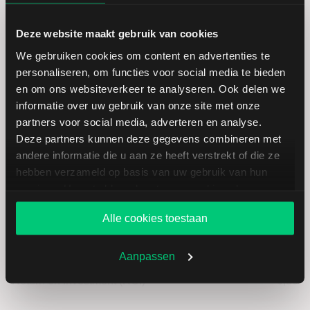
Cashflow per aandeel
4.485,86
Deze website maakt gebruik van cookies
Intensiteit van investeringen
54,25
We gebruiken cookies om content en advertenties te
personaliseren, om functies voor social media te bieden
Intensiteit van arbeid
45,75
en om ons websiteverkeer te analyseren. Ook delen we
informatie over uw gebruik van onze site met onze
Werkkapitaal (mln.)
--
partners voor social media, adverteren en analyse.
Deze partners kunnen deze gegevens combineren met
andere informatie die u aan ze heeft verstrekt of die ze
Cashratio 1
74,29
hebben verzameld op basis van uw gebruik van hun
services. U gaat akkoord met onze cookies als u onze
Cashratio 2
104,67
website blijft gebruiken.
Alle cookies toestaan
Cashratio 3
84,85
Aanpassen
Return on Investment (ROI)
6,80