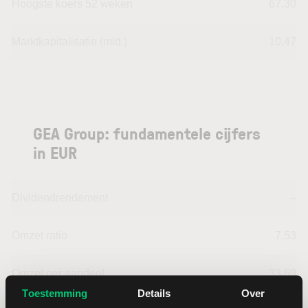
Hoogste koers 52 weken
67,30
Marktkapitalisatie (mld.)
10,47
GEA Group: fundamentele cijfers
in EUR
Dividendrendement
--
Omzet ratio
7,53
Omzet per aandeel
33,69
Toestemming
Details
Over