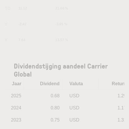
YTD
11.12
21.04 %
1Y
-2.42
-3.65 %
5Y
7.64
13.57 %
Dividendstijging aandeel Carrier
Global
Jaar
Dividend
Valuta
Return
2025
0.68
USD
1.29
2024
0.80
USD
1.17
2023
0.75
USD
1.31