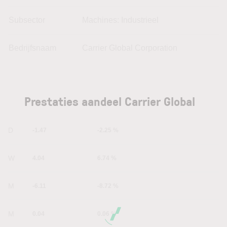
Subsector
Machines: Industrieel
Bedrijfsnaam
Carrier Global Corporation
Prestaties aandeel Carrier Global
1D
-1.47
-2.25 %
1W
4.04
6.74 %
1M
-6.11
-8.72 %
6M
0.04
0.06 %