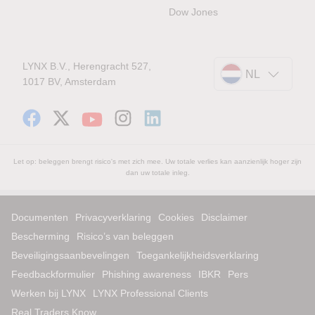
Dow Jones
LYNX B.V., Herengracht 527,
NL
1017 BV, Amsterdam
Let op: beleggen brengt risico's met zich mee. Uw totale verlies kan aanzienlijk hoger zijn
dan uw totale inleg.
Documenten
Privacyverklaring
Cookies
Disclaimer
Bescherming
Risico’s van beleggen
Beveiligingsaanbevelingen
Toegankelijkheidsverklaring
Feedbackformulier
Phishing awareness
IBKR
Pers
Werken bij LYNX
LYNX Professional Clients
Real Traders Know