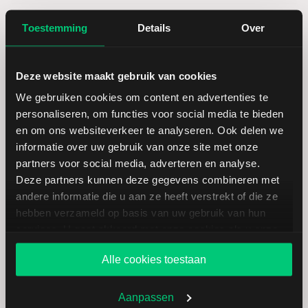
Hoogste jaarkoers
76,76
Toestemming
Details
Over
Laagste koers 52 weken
50,24
Deze website maakt gebruik van cookies
We gebruiken cookies om content en advertenties te
Hoogste koers 52 weken
76,76
personaliseren, om functies voor social media te bieden
en om ons websiteverkeer te analyseren. Ook delen we
Marktkapitalisatie (mld.)
53,94
informatie over uw gebruik van onze site met onze
partners voor social media, adverteren en analyse.
Deze partners kunnen deze gegevens combineren met
andere informatie die u aan ze heeft verstrekt of die ze
hebben verzameld op basis van uw gebruik van hun
Carrier Global: fundamentele
services. U gaat akkoord met onze cookies als u onze
cijfers in USD
website blijft gebruiken.
Alle cookies toestaan
Dividendrendement
--
Aanpassen