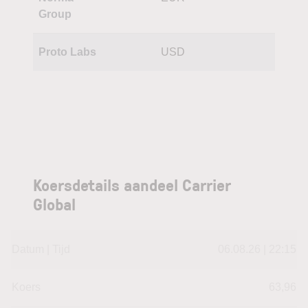
Group
Proto Labs
USD
Koersdetails aandeel Carrier
Global
Datum | Tijd
06.08.26 | 22:15
Koers
63,96