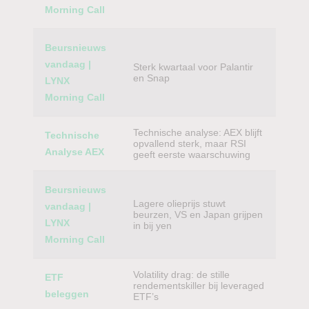
Morning Call
Beursnieuws
vandaag |
Sterk kwartaal voor Palantir
en Snap
LYNX
Morning Call
Technische analyse: AEX blijft
Technische
opvallend sterk, maar RSI
Analyse AEX
geeft eerste waarschuwing
Beursnieuws
Lagere olieprijs stuwt
vandaag |
beurzen, VS en Japan grijpen
LYNX
in bij yen
Morning Call
Volatility drag: de stille
ETF
rendementskiller bij leveraged
beleggen
ETF’s