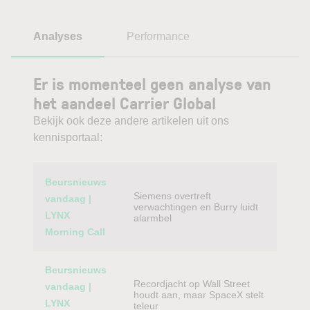
Analyses
Performance
Er is momenteel geen analyse van
het aandeel Carrier Global
Bekijk ook deze andere artikelen uit ons
kennisportaal:
Category
Titel
Beursnieuws
Siemens overtreft
vandaag |
verwachtingen en Burry luidt
LYNX
alarmbel
Morning Call
Beursnieuws
Recordjacht op Wall Street
vandaag |
houdt aan, maar SpaceX stelt
LYNX
teleur