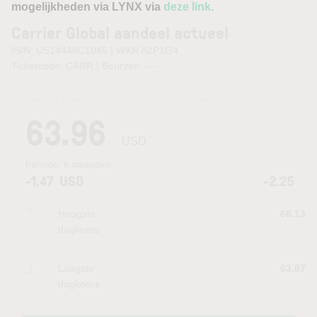
mogelijkheden via LYNX via
deze link
.
Carrier Global aandeel actueel
ISIN: US14448C1045 | WKN A2P1G4
Tickercode: CARR | Beurzen:
—
Laatste koersupdate:
06.08.2026 22:15
uur
63.96
USD
Periode:
6 maanden
-1.47
USD
-2.25
Hoogste
66.13
dagkoers
Laagste
63.87
dagkoers