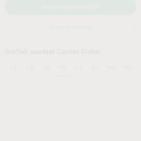
Aandelen kopen via LYNX
Open een rekening
Grafiek aandeel Carrier Global
6 M
1 D
1 W
1 M
1 J
5 J
Max
YTD