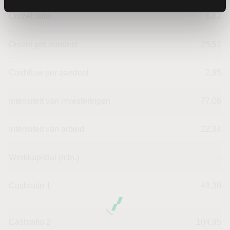
Omzet ratio
6,82
Omzet per aandeel
25,51
Cashflow per aandeel
2,95
Intensiteit van investeringen
77,06
Intensiteit van arbeid
22,94
Werkkapitaal (mln.)
--
Cashratio 1
49,30
Cashratio 2
104,95