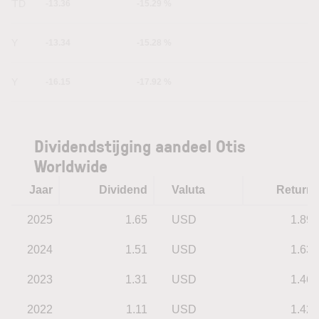
YTD
-13.36
-15.29 %
1Y
-13.34
-15.28 %
5Y
-16.15
-17.92 %
Dividendstijging aandeel Otis
Worldwide
Jaar
Dividend
Valuta
Return
2025
1.65
USD
1.89
2024
1.51
USD
1.63
2023
1.31
USD
1.46
2022
1.11
USD
1.42