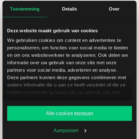
Hoogste jaarkoers
94,57
Toestemming
Details
Over
Laagste koers 52 weken
69,16
Deze website maakt gebruik van cookies
Hoogste koers 52 weken
94,57
We gebruiken cookies om content en advertenties te
personaliseren, om functies voor social media te bieden
Marktkapitalisatie (mld.)
28,10
en om ons websiteverkeer te analyseren. Ook delen we
informatie over uw gebruik van onze site met onze
partners voor social media, adverteren en analyse.
Deze partners kunnen deze gegevens combineren met
andere informatie die u aan ze heeft verstrekt of die ze
hebben verzameld op basis van uw gebruik van hun
Otis Worldwide: fundamentele
services. U gaat akkoord met onze cookies als u onze
cijfers in USD
website blijft gebruiken.
Alle cookies toestaan
Dividendrendement
--
Aanpassen