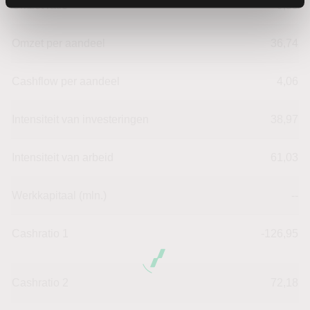
Omzet ratio
9,59
Omzet per aandeel
36,74
Cashflow per aandeel
4,06
Intensiteit van investeringen
38,97
Intensiteit van arbeid
61,03
Werkkapitaal (mln.)
--
Cashratio 1
-126,95
Cashratio 2
72,18