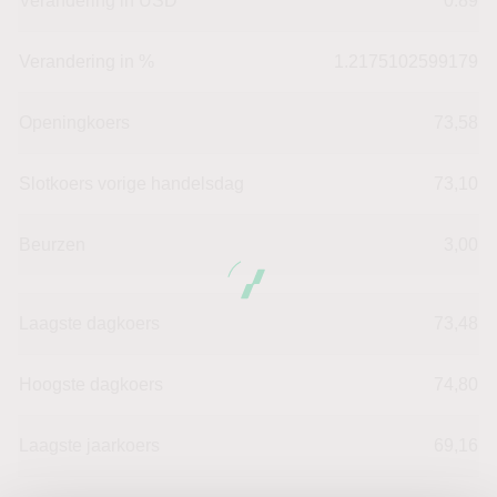
Verandering in USD
0.89
Verandering in %
1.2175102599179
Openingkoers
73,58
Slotkoers vorige handelsdag
73,10
Beurzen
3,00
Laagste dagkoers
73,48
Hoogste dagkoers
74,80
Laagste jaarkoers
69,16