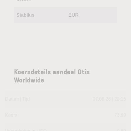
Stabilus
EUR
Koersdetails aandeel Otis
Worldwide
Datum | Tijd
07.08.26 | 22:15
Koers
73,99