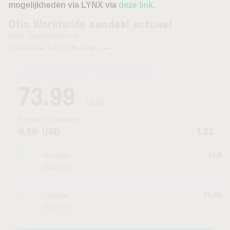
mogelijkheden via LYNX via
deze link
.
Otis Worldwide aandeel actueel
ISIN: US68902V1070
Tickercode: OTIS | Beurzen:
—
Laatste koersupdate:
07.08.2026 22:15
uur
73.99
USD
Periode:
6 maanden
0.89
USD
1.22
Hoogste
74.8
dagkoers
Laagste
73.48
dagkoers