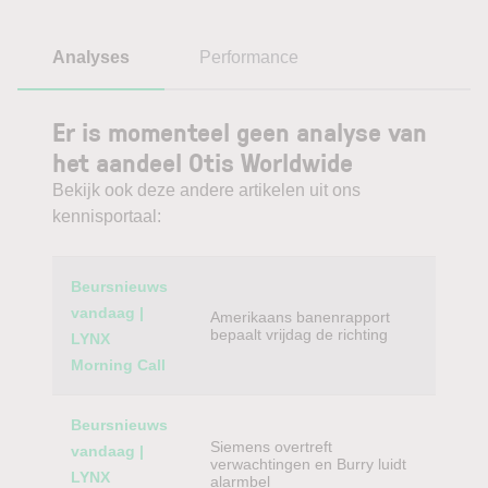
Analyses
Performance
Er is momenteel geen analyse van
het aandeel Otis Worldwide
Bekijk ook deze andere artikelen uit ons
kennisportaal:
Category
Titel
Beursnieuws
vandaag |
Amerikaans banenrapport
bepaalt vrijdag de richting
LYNX
Morning Call
Beursnieuws
Siemens overtreft
vandaag |
verwachtingen en Burry luidt
LYNX
alarmbel