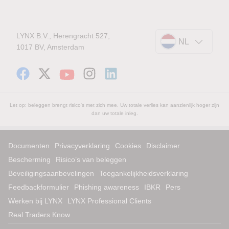
LYNX B.V., Herengracht 527,
NL
1017 BV, Amsterdam
Let op: beleggen brengt risico's met zich mee. Uw totale verlies kan aanzienlijk hoger zijn
dan uw totale inleg.
Documenten
Privacyverklaring
Cookies
Disclaimer
Bescherming
Risico’s van beleggen
Beveiligingsaanbevelingen
Toegankelijkheidsverklaring
Feedbackformulier
Phishing awareness
IBKR
Pers
Werken bij LYNX
LYNX Professional Clients
Real Traders Know