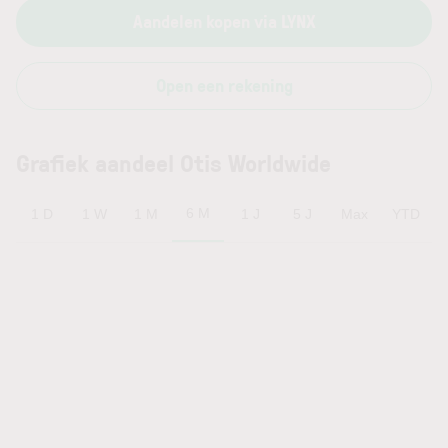
Aandelen kopen via LYNX
Open een rekening
Grafiek aandeel Otis Worldwide
6 M
1 D
1 W
1 M
1 J
5 J
Max
YTD