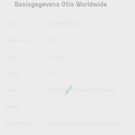
Basisgegevens Otis Worldwide
ISIN
US68902V1070
Tickercode
OTIS
Type
aandeel
Valuta
USD
Land
Vereinigte Staaten von Amerika
Indices
--
Supersector
Industriële goederen en diensten