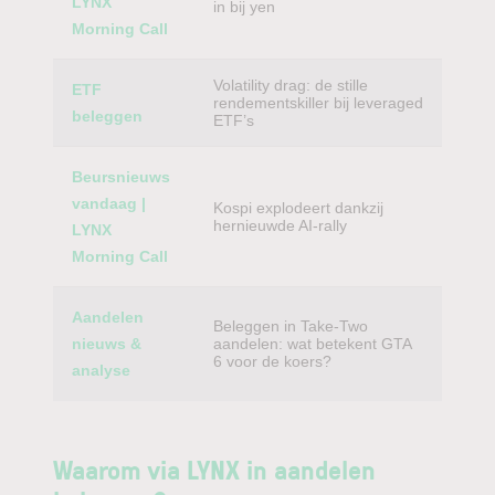
LYNX
in bij yen
Morning Call
Volatility drag: de stille
ETF
rendementskiller bij leveraged
beleggen
ETF’s
Beursnieuws
vandaag |
Kospi explodeert dankzij
hernieuwde AI-rally
LYNX
Morning Call
Aandelen
Beleggen in Take-Two
nieuws &
aandelen: wat betekent GTA
6 voor de koers?
analyse
Waarom via LYNX in aandelen