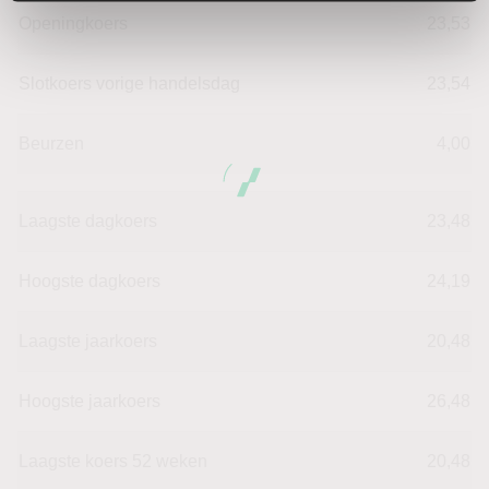
Openingkoers
23,53
Slotkoers vorige handelsdag
23,54
Beurzen
4,00
Laagste dagkoers
23,48
Hoogste dagkoers
24,19
Laagste jaarkoers
20,48
Hoogste jaarkoers
26,48
Laagste koers 52 weken
20,48