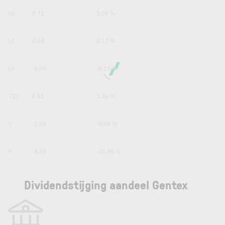
1W
0.72
3.08 %
1M
0.04
0.17 %
6M
-0.04
-0.17 %
YTD
0.81
3.48 %
1Y
-2.58
-9.68 %
5Y
-8.89
-26.96 %
Dividendstijging aandeel Gentex