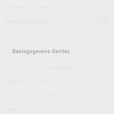
Hoogste koers 52 weken
29,38
Marktkapitalisatie (mld.)
5,01
Basisgegevens Gentex
ISIN
US3719011096
Tickercode
GNTX
Type
aandeel
Valuta
USD