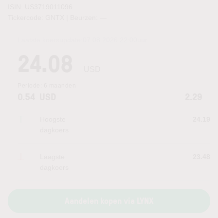
ISIN: US3719011096
Tickercode: GNTX | Beurzen:
—
Laatste koersupdate:
07.08.2026 22:00
uur
24.08
USD
Periode:
6 maanden
0.54
USD
2.29
Hoogste
24.19
dagkoers
Laagste
23.48
dagkoers
Aandelen kopen via LYNX