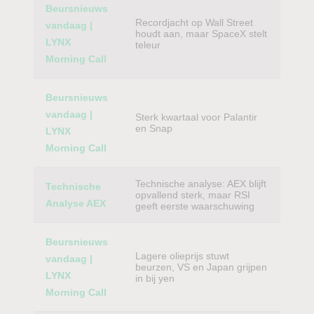
Beursnieuws
Recordjacht op Wall Street
vandaag |
houdt aan, maar SpaceX stelt
LYNX
teleur
Morning Call
Beursnieuws
vandaag |
Sterk kwartaal voor Palantir
en Snap
LYNX
Morning Call
Technische analyse: AEX blijft
Technische
opvallend sterk, maar RSI
Analyse AEX
geeft eerste waarschuwing
Beursnieuws
Lagere olieprijs stuwt
vandaag |
beurzen, VS en Japan grijpen
LYNX
in bij yen
Morning Call