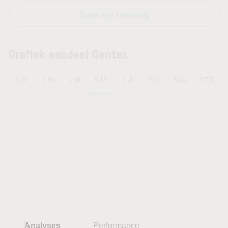
Open een rekening
Grafiek aandeel Gentex
6 M
1 D
1 W
1 M
1 J
5 J
Max
YTD
Analyses
Performance