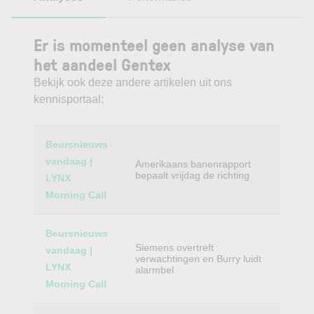
Er is momenteel geen analyse van
het aandeel Gentex
Bekijk ook deze andere artikelen uit ons
kennisportaal:
Category
Titel
Beursnieuws
vandaag |
Amerikaans banenrapport
bepaalt vrijdag de richting
LYNX
Morning Call
Beursnieuws
Siemens overtreft
vandaag |
verwachtingen en Burry luidt
LYNX
alarmbel
Morning Call