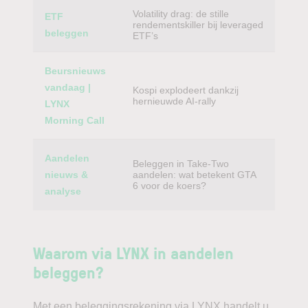
Volatility drag: de stille
ETF
rendementskiller bij leveraged
beleggen
ETF’s
Beursnieuws
vandaag |
Kospi explodeert dankzij
hernieuwde AI-rally
LYNX
Morning Call
Aandelen
Beleggen in Take-Two
nieuws &
aandelen: wat betekent GTA
6 voor de koers?
analyse
Waarom via LYNX in aandelen
beleggen?
Met een beleggingsrekening via LYNX handelt u