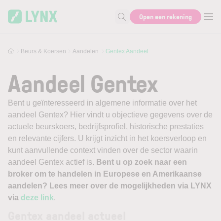
Skip to main content
Open een rekening
Zoek naar informatie
Beurs & Koersen
Aandelen
Gentex Aandeel
Aandeel Gentex
Bent u geïnteresseerd in algemene informatie over het
aandeel Gentex? Hier vindt u objectieve gegevens over de
actuele beurskoers, bedrijfsprofiel, historische prestaties
en relevante cijfers. U krijgt inzicht in het koersverloop en
kunt aanvullende context vinden over de sector waarin
aandeel Gentex actief is.
Bent u op zoek naar een
broker om te handelen in Europese en Amerikaanse
aandelen? Lees meer over de mogelijkheden via LYNX
via
deze link
.
Gentex aandeel actueel