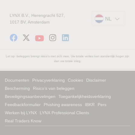
LYNX B.V., Herengracht 527,
NL
1017 BV, Amsterdam
Let op: beleggen brengt risico's met zich mee. Uw totale verlies kan aanzienlijk hoger zijn
dan uw totale inleg.
Documenten
Privacyverklaring
Cookies
Disclaimer
Bescherming
Risico’s van beleggen
Beveiligingsaanbevelingen
Toegankelijkheidsverklaring
Feedbackformulier
Phishing awareness
IBKR
Pers
Werken bij LYNX
LYNX Professional Clients
Real Traders Know