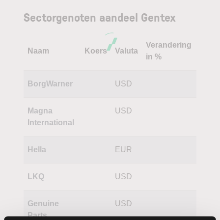
Sectorgenoten aandeel Gentex
Verandering
Naam
Koers
Valuta
in %
BorgWarner
USD
Magna
USD
International
Hella
EUR
LKQ
USD
Genuine
USD
Parts