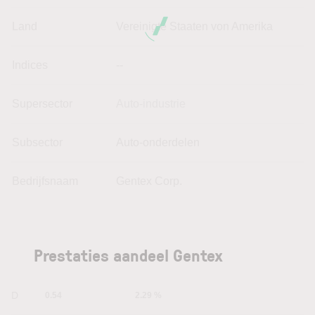
Land
Vereinigte Staaten von Amerika
Indices
--
Supersector
Auto-industrie
Subsector
Auto-onderdelen
Bedrijfsnaam
Gentex Corp.
Prestaties aandeel Gentex
1D
0.54
2.29 %