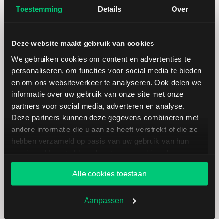
Toestemming
Details
Over
Deze website maakt gebruik van cookies
We gebruiken cookies om content en advertenties te
personaliseren, om functies voor social media te bieden
en om ons websiteverkeer te analyseren. Ook delen we
Koersdetails aandeel Gentex
informatie over uw gebruik van onze site met onze
partners voor social media, adverteren en analyse.
Deze partners kunnen deze gegevens combineren met
Datum | Tijd
07.08.26 | 22:00
andere informatie die u aan ze heeft verstrekt of die ze
hebben verzameld op basis van uw gebruik van hun
Koers
24,08
services. U gaat akkoord met onze cookies als u onze
website blijft gebruiken.
Alle cookies toestaan
Verandering in USD
0.54
Aanpassen
Verandering in %
2.2939677145285