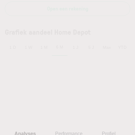
Open een rekening
Grafiek aandeel Home Depot
6 M
1 D
1 W
1 M
1 J
5 J
Max
YTD
Analyses
Performance
Profiel