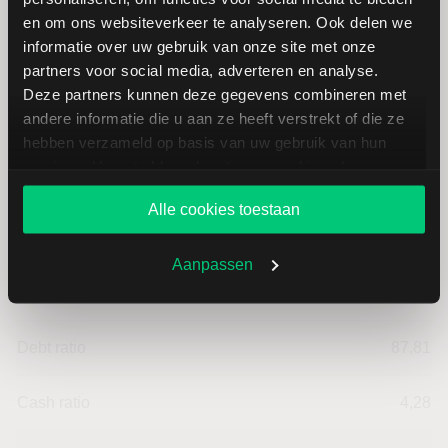
Werkkapitaal (mln.)
--
en om ons websiteverkeer te analyseren. Ook delen we
informatie over uw gebruik van onze site met onze
Cashratio 1
18,12
partners voor social media, adverteren en analyse.
Deze partners kunnen deze gegevens combineren met
andere informatie die u aan ze heeft verstrekt of die ze
Cashratio 2
102,78
hebben verzameld op basis van uw gebruik van hun
services. U gaat akkoord met onze cookies als u onze
Cashratio 3
75,29
website blijft gebruiken.
Alle cookies toestaan
Return on Investment (ROI)
13,47
Aanpassen
Equity ratio
12,19
Debt ratio
87,81
Cash ratio
4,28