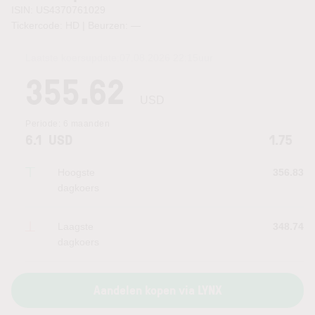
ISIN: US4370761029
Tickercode: HD | Beurzen:
—
Laatste koersupdate:
07.08.2026 22:15
uur
355.62
USD
Periode:
6 maanden
6.1
USD
1.75
Hoogste
356.83
dagkoers
Laagste
348.74
dagkoers
Aandelen kopen via LYNX