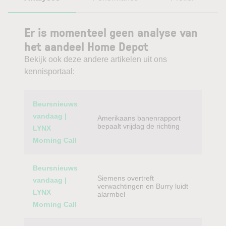
Er is momenteel geen analyse van
het aandeel Home Depot
Bekijk ook deze andere artikelen uit ons
kennisportaal:
Category
Titel
Beursnieuws
vandaag |
Amerikaans banenrapport
bepaalt vrijdag de richting
LYNX
Morning Call
Beursnieuws
Siemens overtreft
vandaag |
verwachtingen en Burry luidt
LYNX
alarmbel
Morning Call