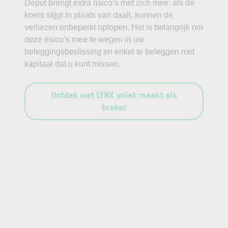
Depot brengt extra risico’s met zich mee: als de
koers stijgt in plaats van daalt, kunnen de
verliezen onbeperkt oplopen. Het is belangrijk om
deze risico’s mee te wegen in uw
beleggingsbeslissing en enkel te beleggen met
kapitaal dat u kunt missen.
Ontdek wat LYNX uniek maakt als
broker
—
—
—
—
—
—
—
—
—
—