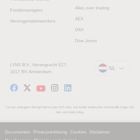
Alles over trading
Fondsmanagers
AEX
Vermogensbeheerders
DAX
Dow Jones
LYNX B.V., Herengracht 527,
NL
1017 BV, Amsterdam
Let op: beleggen brengt risico's met zich mee. Uw totale verlies kan aanzienlijk hoger zijn
dan uw totale inleg.
Documenten
Privacyverklaring
Cookies
Disclaimer