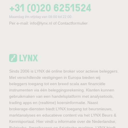
+31 (0)20 6251524
Maandag t/m vrijdag van 08:00 tot 22:00
Per e-mail:
info@lynx.nl
of
Contactformulier
Sinds 2006 is LYNX dé online broker voor actieve beleggers.
Met verschillende vestigingen in Europa bieden wij
beleggers toegang tot een breed scala aan financiële
instrumenten via één beleggingsrekening. Klanten kunnen
gebruikmaken van een handelsplatform met analysetools,
trading apps en (realtime) koersinformatie. Naast
brokerage-diensten biedt LYNX toegang tot beursnieuws,
marktanalyses en educatieve content via het LYNX Beurs &
Kennisportaal. Hier vindt u informatie over de Nederlandse,
Belgische, Amerikaanse en Aziatische markten. LYNX biedt