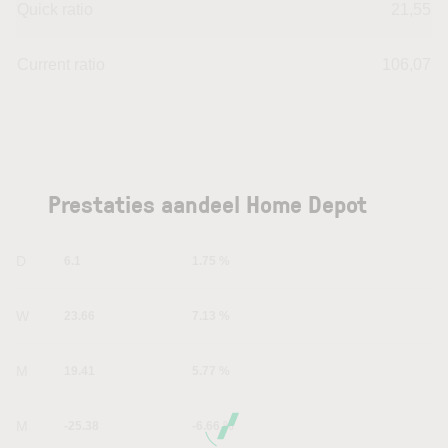
Quick ratio
21,55
Current ratio
106,07
Prestaties aandeel Home Depot
1D
6.1
1.75 %
1W
23.66
7.13 %
1M
19.41
5.77 %
6M
-25.38
-6.66 %