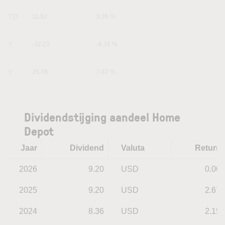
YTD
11.52
3.35 %
1Y
-32.23
-8.31 %
5Y
25.78
7.82 %
Dividendstijging aandeel Home
Depot
Jaar
Dividend
Valuta
Return
2026
9.20
USD
0.00
2025
9.20
USD
2.67
2024
8.36
USD
2.15