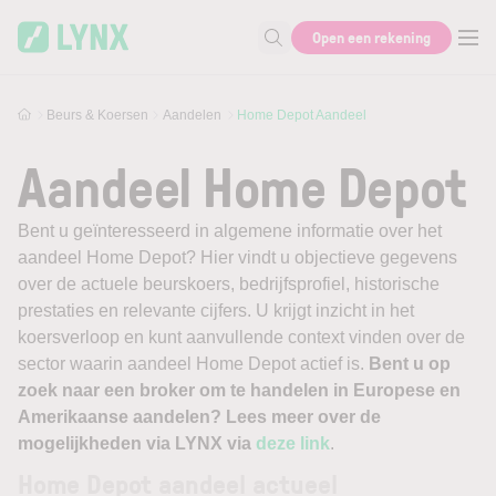
Skip to main content
Open een rekening
Zoek naar informatie
Beurs & Koersen
Aandelen
Home Depot Aandeel
Aandeel Home Depot
Bent u geïnteresseerd in algemene informatie over het
aandeel Home Depot? Hier vindt u objectieve gegevens
over de actuele beurskoers, bedrijfsprofiel, historische
prestaties en relevante cijfers. U krijgt inzicht in het
koersverloop en kunt aanvullende context vinden over de
sector waarin aandeel Home Depot actief is.
Bent u op
zoek naar een broker om te handelen in Europese en
Amerikaanse aandelen? Lees meer over de
mogelijkheden via LYNX via
deze link
.
Home Depot aandeel actueel