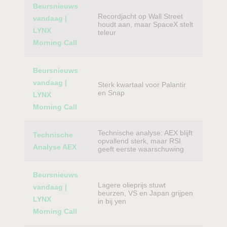
Beursnieuws
Recordjacht op Wall Street
vandaag |
houdt aan, maar SpaceX stelt
LYNX
teleur
Morning Call
Beursnieuws
vandaag |
Sterk kwartaal voor Palantir
en Snap
LYNX
Morning Call
Technische analyse: AEX blijft
Technische
opvallend sterk, maar RSI
Analyse AEX
geeft eerste waarschuwing
Beursnieuws
Lagere olieprijs stuwt
vandaag |
beurzen, VS en Japan grijpen
LYNX
in bij yen
Morning Call