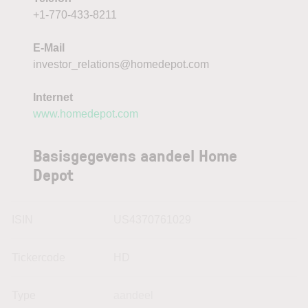
+1-770-433-8211
E-Mail
investor_relations@homedepot.com
Internet
www.homedepot.com
Basisgegevens aandeel Home
Depot
ISIN
US4370761029
Tickercode
HD
Type
aandeel