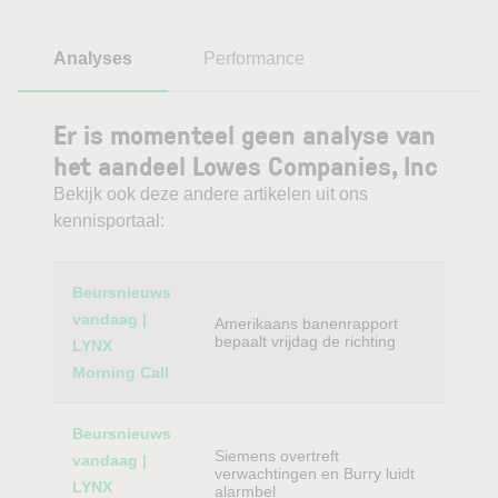
Analyses
Performance
Er is momenteel geen analyse van
het aandeel Lowes Companies, Inc
Bekijk ook deze andere artikelen uit ons
kennisportaal:
Category
Titel
Beursnieuws
vandaag |
Amerikaans banenrapport
bepaalt vrijdag de richting
LYNX
Morning Call
Beursnieuws
Siemens overtreft
vandaag |
verwachtingen en Burry luidt
LYNX
alarmbel