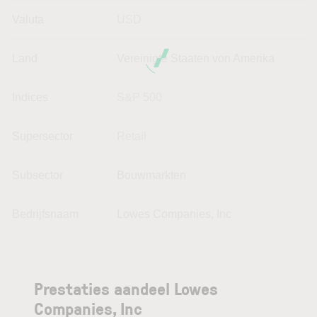
Valuta
USD
Land
Vereinigte Staaten von Amerika
Indices
S&P 500
Supersector
Retail
Subsector
Bouwmarkten
Bedrijfsnaam
Lowes Companies, Inc
Prestaties aandeel Lowes
Companies, Inc