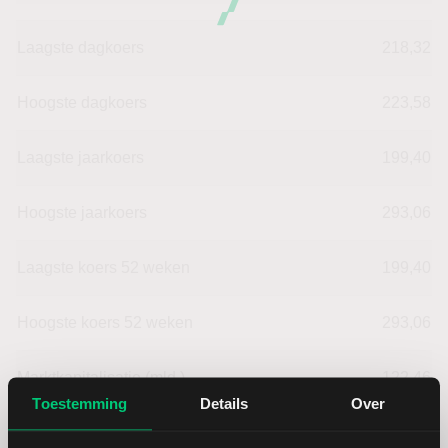
Laagste dagkoers
218,32
Hoogste dagkoers
223,58
Laagste jaarkoers
199,40
Hoogste jaarkoers
293,06
Laagste koers 52 weken
199,40
Hoogste koers 52 weken
293,06
Marktkapitalisatie (mld.)
122,46
Toestemming
Details
Over