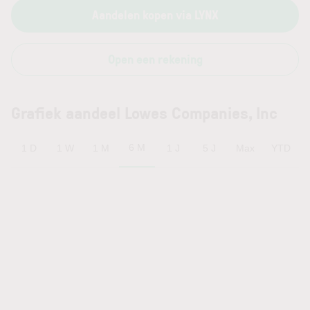
Aandelen kopen via LYNX
Open een rekening
Grafiek aandeel Lowes Companies, Inc
6 M
1 D
1 W
1 M
1 J
5 J
Max
YTD