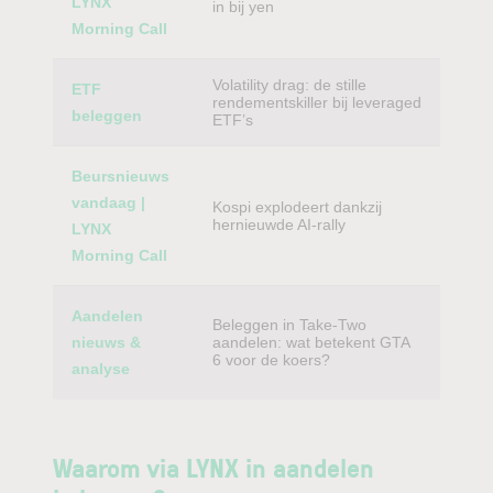
LYNX
in bij yen
Morning Call
Volatility drag: de stille
ETF
rendementskiller bij leveraged
beleggen
ETF’s
Beursnieuws
vandaag |
Kospi explodeert dankzij
hernieuwde AI-rally
LYNX
Morning Call
Aandelen
Beleggen in Take-Two
nieuws &
aandelen: wat betekent GTA
6 voor de koers?
analyse
Waarom via LYNX in aandelen