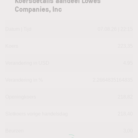
Koersdetails aandeel Lowes
Companies, Inc
Datum | Tijd
07.08.26 | 22:15
Koers
223,35
Verandering in USD
4.95
Verandering in %
2.2664835164835
Openingkoers
218,82
Slotkoers vorige handelsdag
218,40
Beurzen
3,00