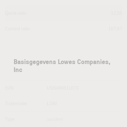
Quick ratio
12,55
Current ratio
107,67
Basisgegevens Lowes Companies,
Inc
ISIN
US5486611073
Tickercode
LOW
Type
aandeel