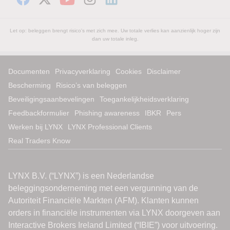
Let op: beleggen brengt risico's met zich mee. Uw totale verlies kan aanzienlijk hoger zijn
dan uw totale inleg.
Documenten
Privacyverklaring
Cookies
Disclaimer
Bescherming
Risico’s van beleggen
Beveiligingsaanbevelingen
Toegankelijkheidsverklaring
Feedbackformulier
Phishing awareness
IBKR
Pers
Werken bij LYNX
LYNX Professional Clients
Real Traders Know