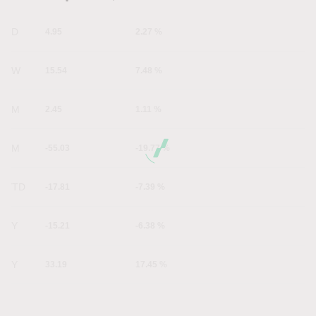
1D
4.95
2.27 %
1W
15.54
7.48 %
1M
2.45
1.11 %
6M
-55.03
-19.77 %
YTD
-17.81
-7.39 %
1Y
-15.21
-6.38 %
5Y
33.19
17.45 %