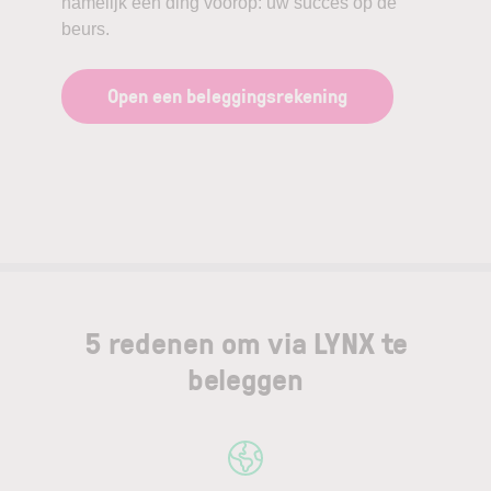
namelijk één ding voorop: uw succes op de
beurs.
Open een beleggingsrekening
5 redenen om via LYNX te
beleggen