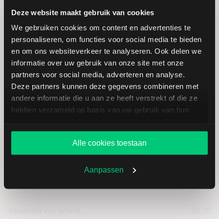
Deze website maakt gebruik van cookies
Lowes Companies, Inc:
We gebruiken cookies om content en advertenties te
personaliseren, om functies voor social media te bieden
fundamentele cijfers in USD
en om ons websiteverkeer te analyseren. Ook delen we
informatie over uw gebruik van onze site met onze
partners voor social media, adverteren en analyse.
Dividendrendement
--
Deze partners kunnen deze gegevens combineren met
andere informatie die u aan ze heeft verstrekt of die ze
Omzet ratio
7,71
hebben verzameld op basis van uw gebruik van hun
services. U gaat akkoord met onze cookies als u onze
Omzet per aandeel
154,36
website blijft gebruiken.
Alle cookies toestaan
Cashflow per aandeel
17,65
Aanpassen
Intensiteit van investeringen
61,30
Intensiteit van arbeid
38,70