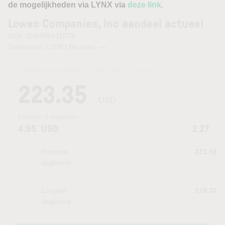
de mogelijkheden via LYNX via
deze link
.
Lowes Companies, Inc aandeel actueel
ISIN: US5486611073
Tickercode: LOW | Beurzen:
—
Laatste koersupdate:
07.08.2026 22:15
uur
223.35
USD
Periode:
6 maanden
4.95
USD
2.27
Hoogste
223.58
dagkoers
Laagste
218.32
dagkoers