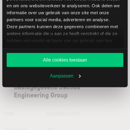
Quanta
USD
en om ons websiteverkeer te analyseren. Ook delen we
Services
informatie over uw gebruik van onze site met onze
partners voor social media, adverteren en analyse.
Deze partners kunnen deze gegevens combineren met
Arcadis
EUR
andere informatie die u aan ze heeft verstrekt of die ze
hebben verzameld op basis van uw gebruik van hun
services. U gaat akkoord met onze cookies als u onze
website blijft gebruiken.
Alle cookies toestaan
Aanpassen
Basisgegevens Jacobs
Engineering Group
ISIN
US4698141078
Tickercode
JEC