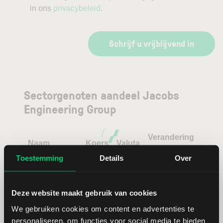
in ons
privacybeleid
.
Schrijf u vrijblijvend in
Sectorgenoten aandeel Jacobs
Engineering Group
Verandering
Naam
Koers
Valuta
in %
Toestemming
Details
Over
Fluor
USD
Deze website maakt gebruik van cookies
Bertrandt
EUR
We gebruiken cookies om content en advertenties te
personaliseren, om functies voor social media te bieden