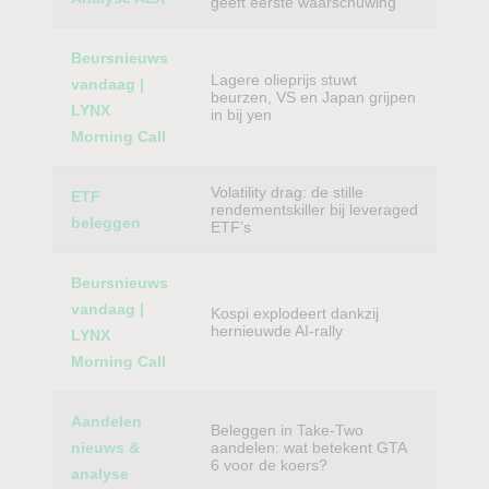
geeft eerste waarschuwing
Beursnieuws
Lagere olieprijs stuwt
vandaag |
beurzen, VS en Japan grijpen
LYNX
in bij yen
Morning Call
Volatility drag: de stille
ETF
rendementskiller bij leveraged
beleggen
ETF’s
Beursnieuws
vandaag |
Kospi explodeert dankzij
hernieuwde AI-rally
LYNX
Morning Call
Aandelen
Beleggen in Take-Two
nieuws &
aandelen: wat betekent GTA
6 voor de koers?
analyse