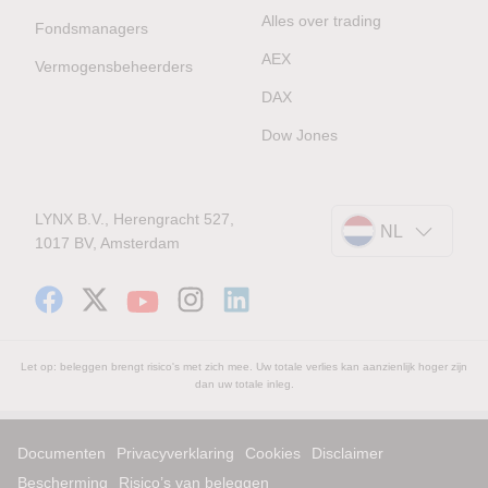
Alles over trading
Fondsmanagers
AEX
Vermogensbeheerders
DAX
Dow Jones
LYNX B.V., Herengracht 527,
NL
1017 BV, Amsterdam
Let op: beleggen brengt risico's met zich mee. Uw totale verlies kan aanzienlijk hoger zijn
dan uw totale inleg.
Documenten
Privacyverklaring
Cookies
Disclaimer
Bescherming
Risico’s van beleggen