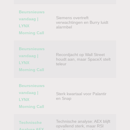
Beursnieuws
Siemens overtreft
vandaag |
verwachtingen en Burry luidt
LYNX
alarmbel
Morning Call
Beursnieuws
Recordjacht op Wall Street
vandaag |
houdt aan, maar SpaceX stelt
LYNX
teleur
Morning Call
Beursnieuws
vandaag |
Sterk kwartaal voor Palantir
en Snap
LYNX
Morning Call
Technische analyse: AEX blijft
Technische
opvallend sterk, maar RSI
Analyse AEX