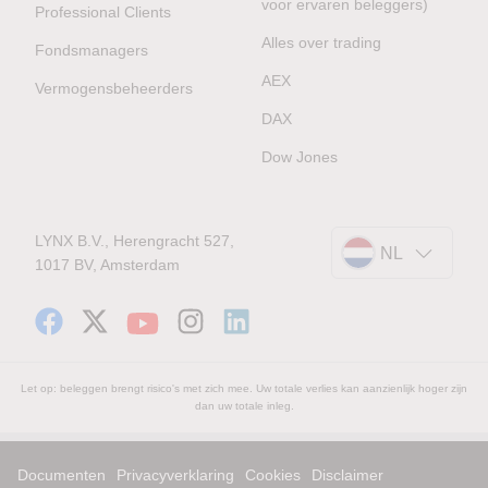
voor ervaren beleggers)
Professional Clients
Alles over trading
Fondsmanagers
AEX
Vermogensbeheerders
DAX
Dow Jones
LYNX B.V., Herengracht 527,
NL
1017 BV, Amsterdam
Let op: beleggen brengt risico's met zich mee. Uw totale verlies kan aanzienlijk hoger zijn
dan uw totale inleg.
Documenten
Privacyverklaring
Cookies
Disclaimer