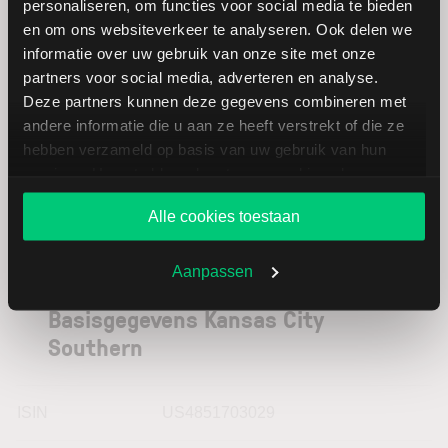
personaliseren, om functies voor social media te bieden
Pacific
en om ons websiteverkeer te analyseren. Ook delen we
informatie over uw gebruik van onze site met onze
Canadian
CAD
partners voor social media, adverteren en analyse.
National
Deze partners kunnen deze gegevens combineren met
Railway
andere informatie die u aan ze heeft verstrekt of die ze
hebben verzameld op basis van uw gebruik van hun
services. U gaat akkoord met onze cookies als u onze
website blijft gebruiken.
Alle cookies toestaan
Aanpassen
Basisgegevens Kansas City
Southern
ISIN
US4851703029