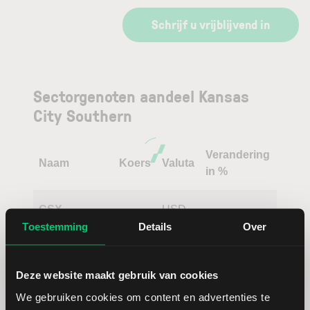
Schrijf u vrijblijvend in
Sectorgenoten aandeel Kansas
City Southern
Verandering
Naam
Koers
Valuta
in %
CSX
USD
Toestemming
Details
Over
Norfolk
USD
Southern
Deze website maakt gebruik van cookies
We gebruiken cookies om content en advertenties te
Union
USD