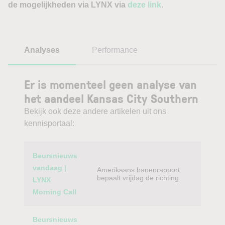
de mogelijkheden via LYNX via
deze link
.
Analyses
Performance
Er is momenteel geen analyse van
het aandeel Kansas City Southern
Bekijk ook deze andere artikelen uit ons
kennisportaal:
Category
Titel
Beursnieuws
vandaag |
Amerikaans banenrapport
bepaalt vrijdag de richting
LYNX
Morning Call
Beursnieuws