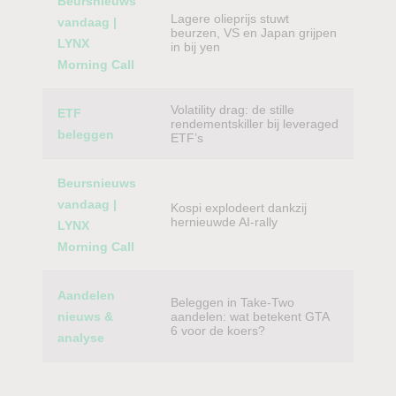
Beursnieuws
Lagere olieprijs stuwt
vandaag |
beurzen, VS en Japan grijpen
LYNX
in bij yen
Morning Call
Volatility drag: de stille
ETF
rendementskiller bij leveraged
beleggen
ETF’s
Beursnieuws
vandaag |
Kospi explodeert dankzij
hernieuwde AI-rally
LYNX
Morning Call
Aandelen
Beleggen in Take-Two
nieuws &
aandelen: wat betekent GTA
6 voor de koers?
analyse