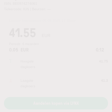
ISIN: BE0974274061
Tickercode: KIN | Beurzen:
—
Laatste koersupdate:
06.08.2026 17:35
uur
41.55
EUR
Periode:
6 maanden
0.05
EUR
0.12
Hoogste
41.75
dagkoers
Laagste
41.3
dagkoers
Aandelen kopen via LYNX