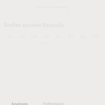
Open een rekening
Grafiek aandeel Kinepolis
6 M
1 D
1 W
1 M
1 J
5 J
Max
YTD
Analyses
Performance