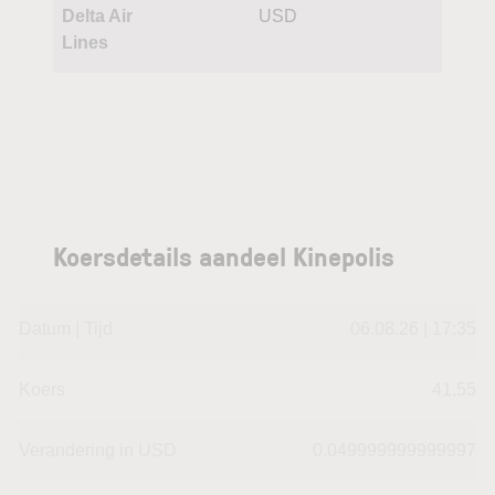
Delta Air
USD
Lines
Koersdetails aandeel Kinepolis
Datum | Tijd
06.08.26 | 17:35
Koers
41,55
Verandering in USD
0.049999999999997