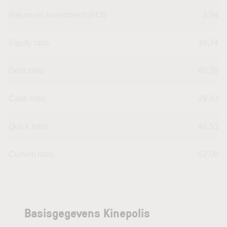
Return on Investment (ROI)
3,54
Equity ratio
19,74
Debt ratio
80,26
Cash ratio
29,43
Quick ratio
46,51
Current ratio
52,00
Basisgegevens Kinepolis