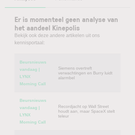
Er is momenteel geen analyse van
het aandeel Kinepolis
Bekijk ook deze andere artikelen uit ons
kennisportaal:
Category
Titel
Beursnieuws
Siemens overtreft
vandaag |
verwachtingen en Burry luidt
LYNX
alarmbel
Morning Call
Beursnieuws
Recordjacht op Wall Street
vandaag |
houdt aan, maar SpaceX stelt
LYNX
teleur
Morning Call