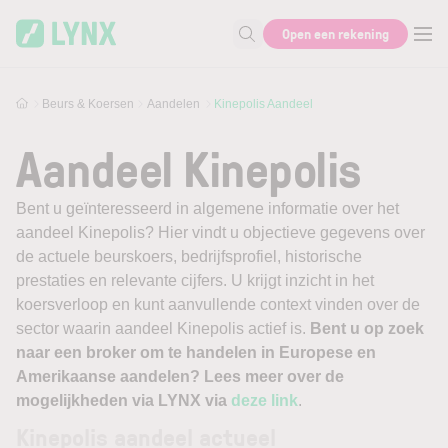
Skip to main content
Open een rekening
Zoek naar informatie
Beurs & Koersen
Aandelen
Kinepolis Aandeel
Aandeel Kinepolis
Bent u geïnteresseerd in algemene informatie over het
aandeel Kinepolis? Hier vindt u objectieve gegevens over
de actuele beurskoers, bedrijfsprofiel, historische
prestaties en relevante cijfers. U krijgt inzicht in het
koersverloop en kunt aanvullende context vinden over de
sector waarin aandeel Kinepolis actief is.
Bent u op zoek
naar een broker om te handelen in Europese en
Amerikaanse aandelen? Lees meer over de
mogelijkheden via LYNX via
deze link
.
Kinepolis aandeel actueel