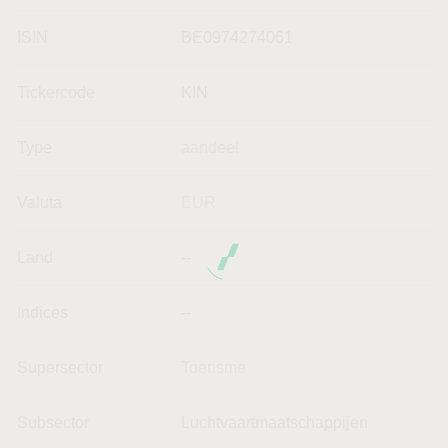
ISIN
BE0974274061
Tickercode
KIN
Type
aandeel
Valuta
EUR
Land
--
Indices
--
Supersector
Toerisme
Subsector
Luchtvaartmaatschappijen