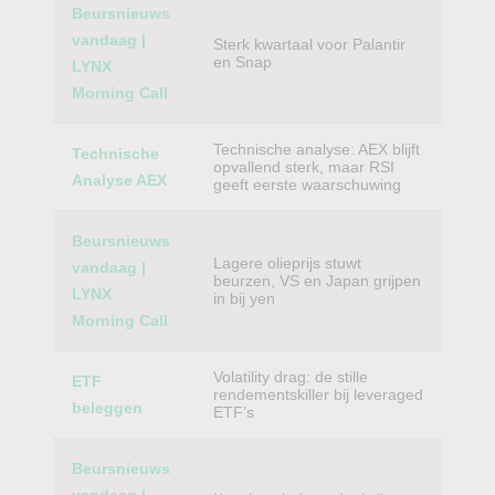
Beursnieuws
vandaag |
Sterk kwartaal voor Palantir
en Snap
LYNX
Morning Call
Technische analyse: AEX blijft
Technische
opvallend sterk, maar RSI
Analyse AEX
geeft eerste waarschuwing
Beursnieuws
Lagere olieprijs stuwt
vandaag |
beurzen, VS en Japan grijpen
LYNX
in bij yen
Morning Call
Volatility drag: de stille
ETF
rendementskiller bij leveraged
beleggen
ETF’s
Beursnieuws