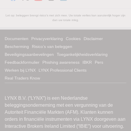
Let op: beleggen brengt risico's met zich mee. Uw totale verlies kan aanzienlijk hoger zijn
dan uw totale inleg.
Documenten
Privacyverklaring
Cookies
Disclaimer
Bescherming
Risico’s van beleggen
Beveiligingsaanbevelingen
Toegankelijkheidsverklaring
Feedbackformulier
Phishing awareness
IBKR
Pers
Werken bij LYNX
LYNX Professional Clients
Real Traders Know