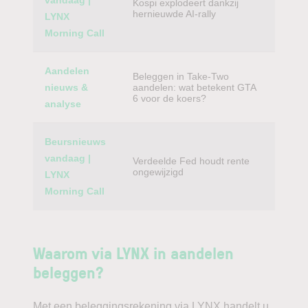
vandaag |
Kospi explodeert dankzij
hernieuwde AI-rally
LYNX
Morning Call
Aandelen
Beleggen in Take-Two
nieuws &
aandelen: wat betekent GTA
6 voor de koers?
analyse
Beursnieuws
vandaag |
Verdeelde Fed houdt rente
ongewijzigd
LYNX
Morning Call
Waarom via LYNX in aandelen
beleggen?
Met een beleggingsrekening via LYNX handelt u