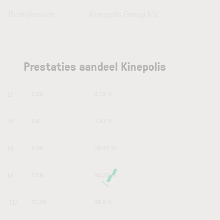
Bedrijfsnaam
Kinepolis Group NV
Prestaties aandeel Kinepolis
1D
0.05
0.12 %
1W
0.6
1.47 %
1M
5.55
15.42 %
6M
13.9
50.27 %
YTD
11.55
38.5 %