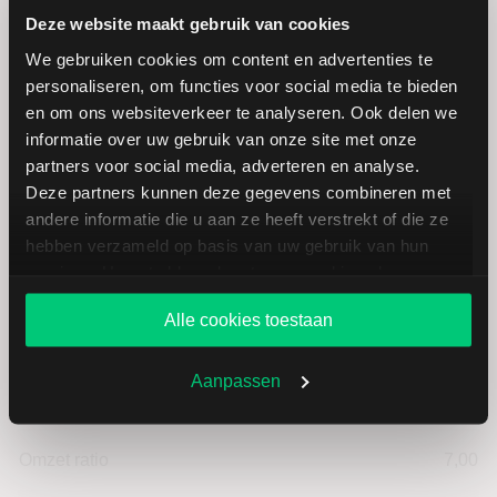
Deze website maakt gebruik van cookies
Laagste koers 52 weken
23,70
We gebruiken cookies om content en advertenties te
personaliseren, om functies voor social media te bieden
Hoogste koers 52 weken
42,15
en om ons websiteverkeer te analyseren. Ook delen we
informatie over uw gebruik van onze site met onze
Marktkapitalisatie (mld.)
1,14
partners voor social media, adverteren en analyse.
Deze partners kunnen deze gegevens combineren met
andere informatie die u aan ze heeft verstrekt of die ze
hebben verzameld op basis van uw gebruik van hun
services. U gaat akkoord met onze cookies als u onze
Kinepolis: fundamentele cijfers in
website blijft gebruiken.
EUR
Alle cookies toestaan
Aanpassen
Dividendrendement
--
Omzet ratio
7,00