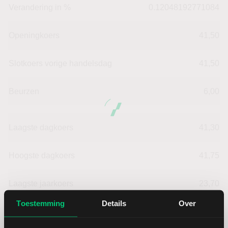
Verandering in %
0.12048192771084
Openingkoers
41,50
Slotkoers vorige handelsdag
41,50
Beurzen
6,00
Laagste dagkoers
41,30
Hoogste dagkoers
41,75
Laagste jaarkoers
23,70
Toestemming
Details
Over
Hoogste jaarkoers
42,15